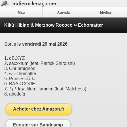
Mag
Agenda
Médias
Kikù Hibino & Merzbow Rococo ∞ Echomatter
Sortie le
vendredi 29 mai 2026
1. dB.XYZ
2. saxxxrum (feat. Patrick Shiroishi)
3. Oni-araignée
4. ∞ Echomatter
5. Prinsesstårta
6. BAAROQUE
7. ƒƒƒ fraa filum flammm (feat. Matchess)
8. abcdefg
Acheter chez Amazon.fr
Ecouter sur Bandcamp