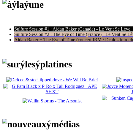
Sulfure Session #1 : Aidan Baker (Canada) - Le Vent Se Lève,
Sulfure Session #2 : The Eye of Time (France) - Le Vent Se Lè
Aidan Baker + The Eye of Time (concert IRM / Dcalc - intro du 