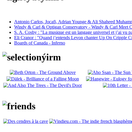
Antonio Carlos, Jocafi, Adrian Younge & Ali Shaheed Muham
Windy & Carl & Optigan Conservatory - Windy & Carl Meet O
S. A. Cosby : "La musique est un langage universel et j’ai vu 
Eli Cranor : "Quand j’entends Levon chanter Up On Cripple C
Boards of Canada - Inferno