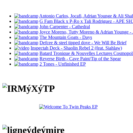
Antonio Carlos, Jocafi, Adrian Younge & Ali S
G Fam Black x P-Ro x Tali Rodriguez - APE S
John Carpenter - Cathedral
Joyce Moreno, Tutty Moreno & Adrian Younge - 
The Mountain Goats - Days
Defcee & steel tipped dove - We Will Be Brief
Inspectah Deck - Shaolin Rebel 2 (feat. Siahlaw)
Batard Tronique & Nouvelles Lectures Cosmopoli
Reverse Birth - Cave Paint/Tip of the Spear
2 Tones - Unfinished EP