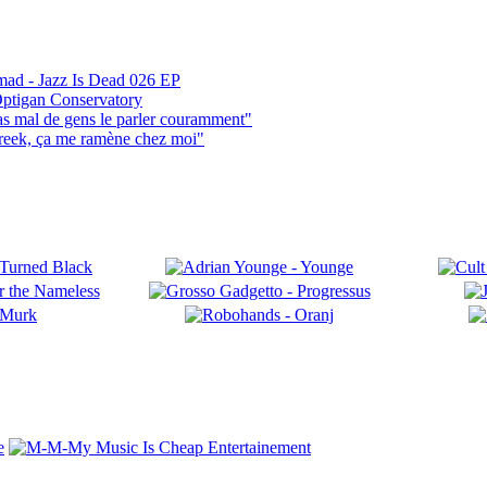
mad - Jazz Is Dead 026 EP
ptigan Conservatory
pas mal de gens le parler couramment"
reek, ça me ramène chez moi"