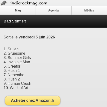
Mag
Agenda
Médias
Bad Stuff s/t
Sortie le
vendredi 5 juin 2026
1. Sullen
2. Gruesome
3. Summer Girls
4. Invisible Man
5. Creator
6. Hush 1
7. Nepenthe
8. Hush 2
9. Human Crush
10. Work of Art
Acheter chez Amazon.fr