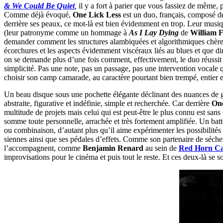
& We Could Be Quiet
,
il y a fort à parier que vous fassiez de même,
Comme déjà évoqué,
One Lick Less
est un duo, français, composé 
derrière ses peaux, ce mot-là est bien évidemment en trop. Leur musiq
(leur patronyme comme un hommage à
As I Lay Dying
de
William 
demander comment les structures alambiquées et algorithmiques chères a
écorchures et les aspects évidemment viscéraux liés au blues et que dir
on se demande plus d’une fois comment, effectivement, le duo réussit l
simplicité. Pas une note, pas un passage, pas une intervention vocale q
choisir son camp camarade, au caractère pourtant bien trempé, entier e
Un beau disque sous une pochette élégante déclinant des nuances de gr
abstraite, figurative et indéfinie, simple et recherchée. Car derrière
One
multitude de projets mais celui qui est peut-être le plus connu est san
somme toute personnelle, arrachée et très fortement amplifiée. Un batte
ou combinaison, d’autant plus qu’il aime expérimenter les possibilité
siennes ainsi que ses pédales d’effets. Comme son partenaire de séchere
l’accompagnent, comme
Benjamin Renard
au sein de
Red Horn Ca
improvisations pour le cinéma et puis tout le reste. Et ces deux-là se 