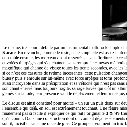
Le disque, très court, débute par un instrumental math-rock simple et r
Karate
. En revanche, comme le reste, cette simplicité est assez curie
ensemble ensuite, les morceaux sont resserrés et sans fioritures excess
envolées d’arpèges qui s’enchaînent sans rompre le canevas méthodique
magnifique qui change de visage toutes les trente secondes, avec les la
si ce n’est ces cassures de rythme incessantes, cette pulsation change
bluesy puis s’enroule sur lui-même avec force arpèges et toms profond
aussi incroyable dans sa précipitation et sa vélocité qui n’est pas sans
son chant énervé mais toujours fragile, sa rage larvée qui clôt un alb
glanés sur la toile, leur présence vaut le déplacement et leur musique,
Le disque est ainsi constitué pour moitié – un sur un puis deux sur de
l’ensemble qui déjà, en soi, est extrêmement touchant. Une fêlure mis
finalement pas si facile d’expliquer ce qui fait l’originalité d
’
& We Cou
qu’inconnu. Dans une construction dont on connaît déjà les éléments qui
soit-il, incisif et sans une once de gras. Ce groupe a vraiment un truc 