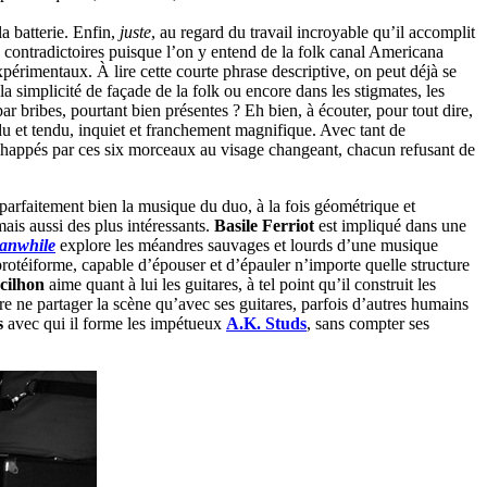
la batterie. Enfin,
juste
, au regard du travail incroyable qu’il accomplit
 contradictoires puisque l’on y entend de la folk canal Americana
périmentaux. À lire cette courte phrase descriptive, on peut déjà se
 simplicité de façade de la folk ou encore dans les stigmates, les
r bribes, pourtant bien présentes ? Eh bien, à écouter, pour tout dire,
du et tendu, inquiet et franchement magnifique. Avec tant de
ier happés par ces six morceaux au visage changeant, chacun refusant de
parfaitement bien la musique du duo, à la fois géométrique et
ais aussi des plus intéressants.
Basile Ferriot
est impliqué dans une
anwhile
explore les méandres sauvages et lourds d’une musique
 protéiforme, capable d’épouser et d’épauler n’importe quelle structure
cilhon
aime quant à lui les guitares, à tel point qu’il construit les
re ne partager la scène qu’avec ses guitares, parfois d’autres humains
s
avec qui il forme les impétueux
A.K. Studs
, sans compter ses