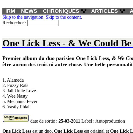
IRM
NEWS
CHRONIQUES
ARTICLES
Skip to the navigation
.
Skip to the content
.
Rechercher :
One Lick Less - & We Could Be
Premier album du duo parisien
One Lick Less
,
& We Cou
être aucun des trois ni autre chose. Une belle personnal
1. Alameda
2. Fuzzy Rats
3. Jail Unite Love
4. Wee Nasty
5. Mechanic Fever
6. Vastly Phial
date de sortie :
25-03-2011
Label : Autoproduction
One Lick Less
est un duo,
One Lick Less
est original et
One Lick L