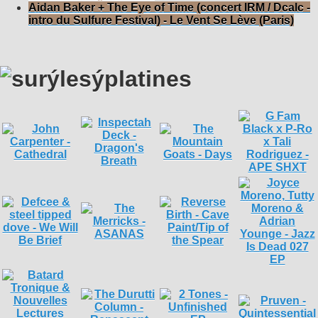
Aidan Baker + The Eye of Time (concert IRM / Dcalc -
intro du Sulfure Festival) - Le Vent Se Lève (Paris)