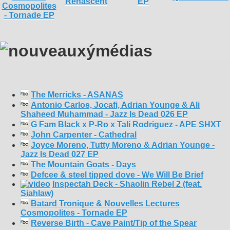
The Merricks - ASANAS
Antonio Carlos, Jocafi, Adrian Younge & Ali
Shaheed Muhammad - Jazz Is Dead 026 EP
G Fam Black x P-Ro x Tali Rodriguez - APE SHXT
John Carpenter - Cathedral
Joyce Moreno, Tutty Moreno & Adrian Younge -
Jazz Is Dead 027 EP
The Mountain Goats - Days
Defcee & steel tipped dove - We Will Be Brief
Inspectah Deck - Shaolin Rebel 2 (feat.
Siahlaw)
Batard Tronique & Nouvelles Lectures
Cosmopolites - Tornade EP
Reverse Birth - Cave Paint/Tip of the Spear