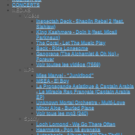
CONCERTS
MEDIAS
Vidéos
Inspectah Deck - Shaolin Rebel 2 (feat.
Siahlaw)
King Kashmere - Doin It (feat. Micall
Parknsun)
The Coral - Let The Music Play
Beck - Ride Lonesome
Gangrene (The Alchemist & Oh No) -
Forever
Voir toutes les vidéos (7559)
MP3
Miss Marvel - "Junkfood"
MSEA - Ei Boy
La Propagande Asiatique & Captain Arabia
- Le Miracle Rap Français (Captain Arabia
EP)
Unknown Mortal Orchestra - Multi-Love
Minor Alps - Buried Plans
Voir tous les mp3 (240)
Spotify
Loch Lomond - We Go There Often
Haermape - Pop på svenska
Autophagie - Album by Kill The Thrill |