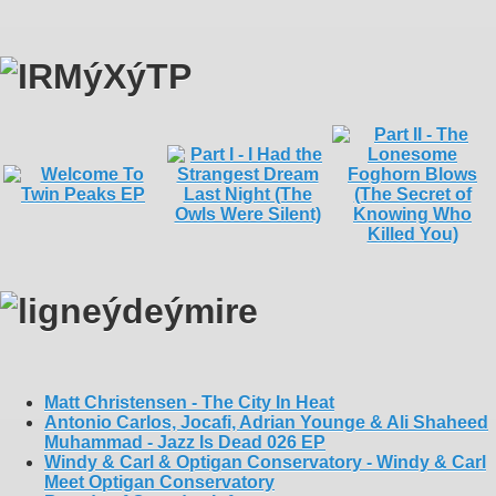
Matt Christensen - The City In Heat
Antonio Carlos, Jocafi, Adrian Younge & Ali Shaheed
Muhammad - Jazz Is Dead 026 EP
Windy & Carl & Optigan Conservatory - Windy & Carl
Meet Optigan Conservatory