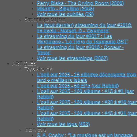
Perry Blake - The Crying Room (2006)
Misstrip - Sibylline (2006)
Voir tous les oubliés (29)
Streamings du jour
Le (tout dernier) streaming du jour #2018,
en exclu : Norset. D - ’Oxymore’
Le streaming du jour #2017 : Les
Marquises - ’Le Tigre de Tasmanie OST’
Le streaming du jour #2016 : Ocoeur -
’Inner’
Voir tous les streamings (2067)
ARTICLES
Tops Albums
L’oeil sur 2025 - 15 albums découverts trop
tard + meilleurs labels
L’oeil sur 2025 - 50 EPs (par Rabbit)
L’oeil sur 2025 - 150 albums : #15 à #1 (par
Rabbit)
L’oeil sur 2025 - 150 albums : #30 à #16 (par
Rabbit)
L’oeil sur 2025 - 150 albums : #45 à #31 (par
Rabbit)
Voir tous les tops (453)
Interviews
S. A. Cosby : "La musique est un langage