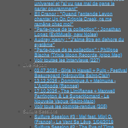
universel et j’ai vu pas mal de gens le
parler couramment"
Eli Cranor : "Quand j’entends Levon
chanter Up On Cripple Creek, ça me
ramène chez moi"
"Parle-nous de ta collection" : Jonathan
Lopez (ExitMusik, new Noise)
Audrey Henry : "J’aime être en dehors du
système"
"Parle-nous de ta collection" : Philippe
Blache (Triple Moon Records, Igloo Mag)
Voir toutes les interviews (227)
Live Report
02.07.2026 - Girls In Hawaii + Pulp - Festival
Beauregard (Hérouville Saint-Clair)
13.12.2025 - Dominique A + Meimuna -
L’Antipode (Rennes)
17.10.2025 - The Limiñanas + Maxwell
Farrington & Le SuperHomard - La
Nouvelle Vague (Saint-Malo)
Voir tous les compte-rendus (205)
Sulfure Sessions
Sulfure Session #3 : Mei feat. Miqi O.
(France) - Le Vent Se Lève, 1/04/2019
Sulfure Session #2 : The Eye of Time