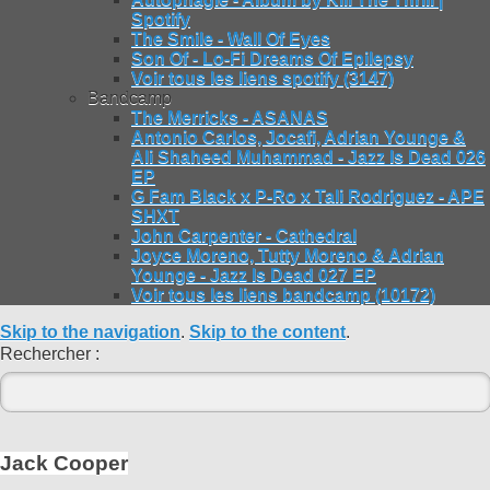
Spotify
The Smile - Wall Of Eyes
Son Of - Lo-Fi Dreams Of Epilepsy
Voir tous les liens spotify (3147)
Bandcamp
The Merricks - ASANAS
Antonio Carlos, Jocafi, Adrian Younge &
Ali Shaheed Muhammad - Jazz Is Dead 026
EP
G Fam Black x P-Ro x Tali Rodriguez - APE
SHXT
John Carpenter - Cathedral
Joyce Moreno, Tutty Moreno & Adrian
Younge - Jazz Is Dead 027 EP
Voir tous les liens bandcamp (10172)
Skip to the navigation
.
Skip to the content
.
Rechercher :
Jack Cooper