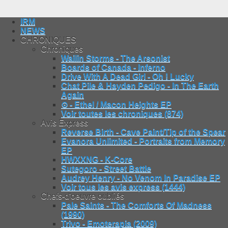
IRM
NEWS
CHRONIQUES
Chroniques
Wailin Storms - The Arsonist
Boards of Canada - Inferno
Drive With A Dead Girl - Oh ! Lucky
Chat Pile & Hayden Pedigo - In The Earth
Again
⊙ - Ethel / Macon Heights EP
Voir toutes les chroniques (874)
Avis Express
Reverse Birth - Cave Paint/Tip of the Spear
Evanora Unlimited - Portraits from Memory
EP
HWXXNG - K-Core
Sutegoro - Street Battle
Audrey Henry - No Venom In Paradise EP
Voir tous les avis express (1444)
Chefs-d'oeuvre oubliés
Pale Saints - The Comforts Of Madness
(1990)
Trivo - Emoterapia (2009)