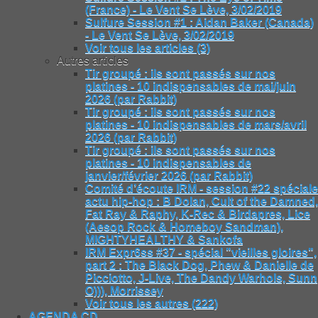
(France) - Le Vent Se Lève, 3/02/2019
Sulfure Session #1 : Aidan Baker (Canada)
- Le Vent Se Lève, 3/02/2019
Voir tous les articles (3)
Autres articles
Tir groupé : ils sont passés sur nos
platines - 10 indispensables de mai/juin
2026 (par Rabbit)
Tir groupé : ils sont passés sur nos
platines - 10 indispensables de mars/avril
2026 (par Rabbit)
Tir groupé : ils sont passés sur nos
platines - 10 indispensables de
janvier/février 2026 (par Rabbit)
Comité d’écoute IRM - session #22 spéciale
actu hip-hop : B Dolan, Cult of the Damned,
Fat Ray & Raphy, K-Rec & Birdapres, Lice
(Aesop Rock & Homeboy Sandman),
MIGHTYHEALTHY & Sankofa
IRM Expr6ss #37 - spécial "vieilles gloires",
part 2 : The Black Dog, Phew & Danielle de
Picciotto, J-Live, The Dandy Warhols, Sunn
O))), Morrissey
Voir tous les autres (222)
AGENDA CD