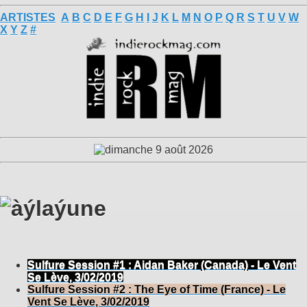
ARTISTES
A
B
C
D
E
F
G
H
I
J
K
L
M
N
O
P
Q
R
S
T
U
V
W
X
Y
Z
#
Sulfure Session #1 : Aidan Baker (Canada) - Le Vent
Se Lève, 3/02/2019
Sulfure Session #2 : The Eye of Time (France) - Le
Vent Se Lève, 3/02/2019