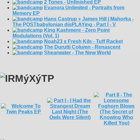
2 Tones - Unfinished EP
Evanora Unlimited - Portraits from
Memory EP
Hans Castrup + James Hill | Mahorka -
The POSTbabylonian disPLAYing - Part I - V
King Kashmere - Zero Point
Modulations (Vol. 1)
Noah23 x Fresh Kils - Tuff Racket
The Durutti Column - Renascent
Shearwater - The New World