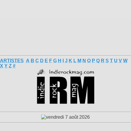
ARTISTES
A
B
C
D
E
F
G
H
I
J
K
L
M
N
O
P
Q
R
S
T
U
V
W
X
Y
Z
#