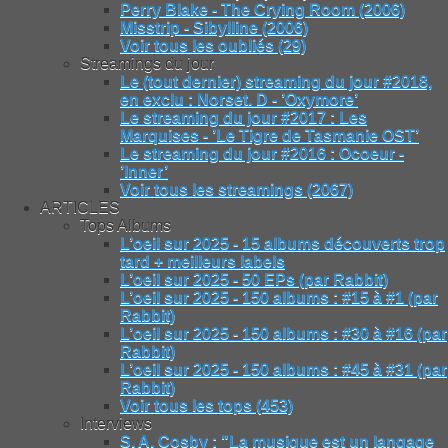
Perry Blake - The Crying Room (2006)
Misstrip - Sibylline (2006)
Voir tous les oubliés (29)
Streamings du jour
Le (tout dernier) streaming du jour #2018,
en exclu : Norset. D - ’Oxymore’
Le streaming du jour #2017 : Les
Marquises - ’Le Tigre de Tasmanie OST’
Le streaming du jour #2016 : Ocoeur -
’Inner’
Voir tous les streamings (2067)
ARTICLES
Tops Albums
L’oeil sur 2025 - 15 albums découverts trop
tard + meilleurs labels
L’oeil sur 2025 - 50 EPs (par Rabbit)
L’oeil sur 2025 - 150 albums : #15 à #1 (par
Rabbit)
L’oeil sur 2025 - 150 albums : #30 à #16 (par
Rabbit)
L’oeil sur 2025 - 150 albums : #45 à #31 (par
Rabbit)
Voir tous les tops (453)
Interviews
S. A. Cosby : "La musique est un langage