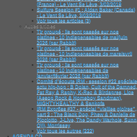
(France) - Le Vent Se Lève, 3/02/2019
Sulfure Session #1 : Aidan Baker (Canada)
- Le Vent Se Lève, 3/02/2019
Voir tous les articles (3)
Autres articles
Tir groupé : ils sont passés sur nos
platines - 10 indispensables de mai/juin
2026 (par Rabbit)
Tir groupé : ils sont passés sur nos
platines - 10 indispensables de mars/avril
2026 (par Rabbit)
Tir groupé : ils sont passés sur nos
platines - 10 indispensables de
janvier/février 2026 (par Rabbit)
Comité d’écoute IRM - session #22 spéciale
actu hip-hop : B Dolan, Cult of the Damned,
Fat Ray & Raphy, K-Rec & Birdapres, Lice
(Aesop Rock & Homeboy Sandman),
MIGHTYHEALTHY & Sankofa
IRM Expr6ss #37 - spécial "vieilles gloires",
part 2 : The Black Dog, Phew & Danielle de
Picciotto, J-Live, The Dandy Warhols, Sunn
O))), Morrissey
Voir tous les autres (222)
AGENDA CD