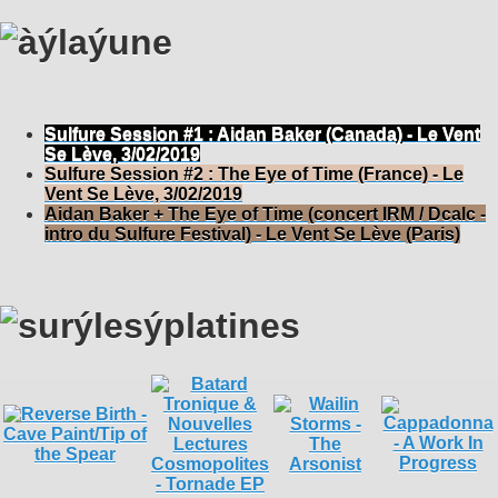
Sulfure Session #1 : Aidan Baker (Canada) - Le Vent
Se Lève, 3/02/2019
Sulfure Session #2 : The Eye of Time (France) - Le
Vent Se Lève, 3/02/2019
Aidan Baker + The Eye of Time (concert IRM / Dcalc -
intro du Sulfure Festival) - Le Vent Se Lève (Paris)