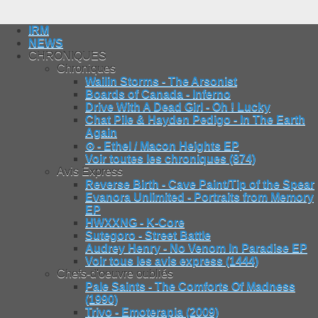
IRM
NEWS
CHRONIQUES
Chroniques
Wailin Storms - The Arsonist
Boards of Canada - Inferno
Drive With A Dead Girl - Oh ! Lucky
Chat Pile & Hayden Pedigo - In The Earth
Again
⊙ - Ethel / Macon Heights EP
Voir toutes les chroniques (874)
Avis Express
Reverse Birth - Cave Paint/Tip of the Spear
Evanora Unlimited - Portraits from Memory
EP
HWXXNG - K-Core
Sutegoro - Street Battle
Audrey Henry - No Venom In Paradise EP
Voir tous les avis express (1444)
Chefs-d'oeuvre oubliés
Pale Saints - The Comforts Of Madness
(1990)
Trivo - Emoterapia (2009)