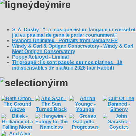
S. A. Cosby : "La musique est un langage universel et
j’ai vu pas mal de gens le parler couramment"
Evanora Unlimited - Portraits from Memory EP
Windy & Carl & Optigan Conservatory - Windy & Carl
Meet Optigan Conservatory
Poppy Ackroyd - Liminal
Tir groupé : ils sont passés sur nos platines - 10
indispensables de mai/juin 2026 (par Rabbit)