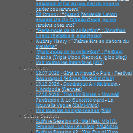
universel et j’ai vu pas mal de gens le
parler couramment"
Eli Cranor : "Quand j’entends Levon
chanter Up On Cripple Creek, ça me
ramène chez moi"
"Parle-nous de ta collection" : Jonathan
Lopez (ExitMusik, new Noise)
Audrey Henry : "J’aime être en dehors du
système"
"Parle-nous de ta collection" : Philippe
Blache (Triple Moon Records, Igloo Mag)
Voir toutes les interviews (227)
Live Report
02.07.2026 - Girls In Hawaii + Pulp - Festival
Beauregard (Hérouville Saint-Clair)
13.12.2025 - Dominique A + Meimuna -
L’Antipode (Rennes)
17.10.2025 - The Limiñanas + Maxwell
Farrington & Le SuperHomard - La
Nouvelle Vague (Saint-Malo)
Voir tous les compte-rendus (205)
Sulfure Sessions
Sulfure Session #3 : Mei feat. Miqi O.
(France) - Le Vent Se Lève, 1/04/2019
Sulfure Session #2 : The Eye of Time