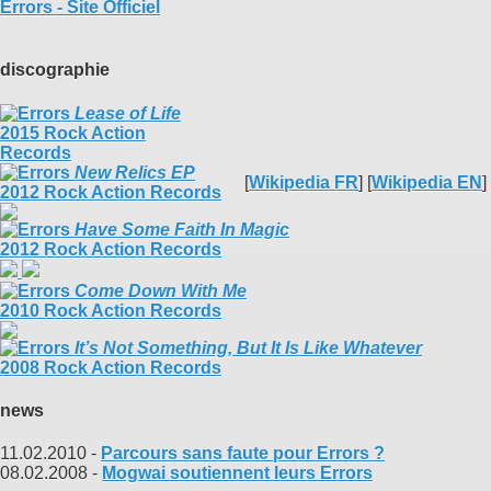
Errors - Site Officiel
discographie
Lease of Life
2015 Rock Action
Records
New Relics EP
[
Wikipedia FR
] [
Wikipedia EN
]
2012 Rock Action Records
Have Some Faith In Magic
2012 Rock Action Records
Come Down With Me
2010 Rock Action Records
It’s Not Something, But It Is Like Whatever
2008 Rock Action Records
news
11.02.2010 -
Parcours sans faute pour Errors ?
08.02.2008 -
Mogwai soutiennent leurs Errors