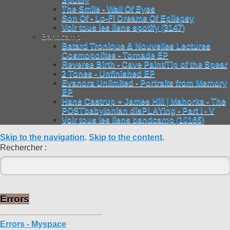
The Smile - Wall Of Eyes
Son Of - Lo-Fi Dreams Of Epilepsy
Voir tous les liens spotify (3147)
Bandcamp
Batard Tronique & Nouvelles Lectures
Cosmopolites - Tornade EP
Reverse Birth - Cave Paint/Tip of the Spear
2 Tones - Unfinished EP
Evanora Unlimited - Portraits from Memory
EP
Hans Castrup + James Hill | Mahorka - The
POSTbabylonian disPLAYing - Part I - V
Voir tous les liens bandcamp (10165)
Skip to the navigation
.
Skip to the content
.
Rechercher :
Errors
Errors - Myspace