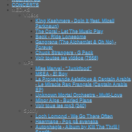
CONCERTS
MEDIAS
Vidéos
King Kashmere - Doin It (feat. Micall
Parknsun)
The Coral - Let The Music Play
Beck - Ride Lonesome
Gangrene (The Alchemist & Oh No) -
Forever
Chuck Strangers - G Pack
Voir toutes les vidéos (7558)
MP3
Miss Marvel - "Junkfood"
MSEA - Ei Boy
La Propagande Asiatique & Captain Arabia
- Le Miracle Rap Français (Captain Arabia
EP)
Unknown Mortal Orchestra - Multi-Love
Minor Alps - Buried Plans
Voir tous les mp3 (240)
Spotify
Loch Lomond - We Go There Often
Haermape - Pop på svenska
Autophagie - Album by Kill The Thrill |
Spotify