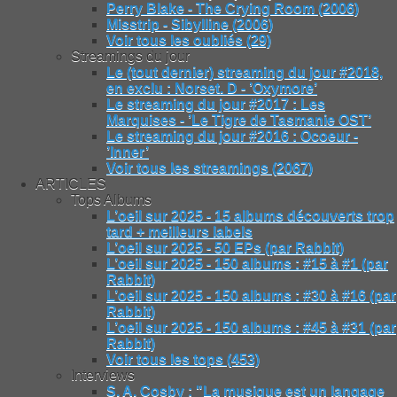
Perry Blake - The Crying Room (2006)
Misstrip - Sibylline (2006)
Voir tous les oubliés (29)
Streamings du jour
Le (tout dernier) streaming du jour #2018,
en exclu : Norset. D - ’Oxymore’
Le streaming du jour #2017 : Les
Marquises - ’Le Tigre de Tasmanie OST’
Le streaming du jour #2016 : Ocoeur -
’Inner’
Voir tous les streamings (2067)
ARTICLES
Tops Albums
L’oeil sur 2025 - 15 albums découverts trop
tard + meilleurs labels
L’oeil sur 2025 - 50 EPs (par Rabbit)
L’oeil sur 2025 - 150 albums : #15 à #1 (par
Rabbit)
L’oeil sur 2025 - 150 albums : #30 à #16 (par
Rabbit)
L’oeil sur 2025 - 150 albums : #45 à #31 (par
Rabbit)
Voir tous les tops (453)
Interviews
S. A. Cosby : "La musique est un langage