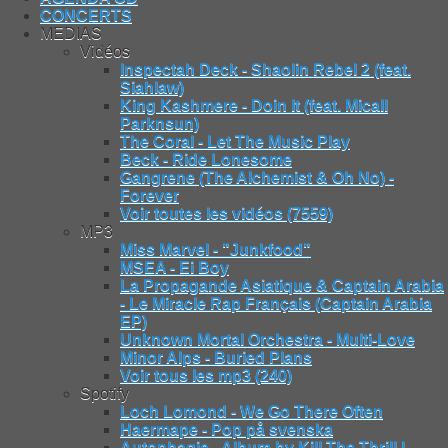
CONCERTS
MEDIAS
Vidéos
Inspectah Deck - Shaolin Rebel 2 (feat.
Siahlaw)
King Kashmere - Doin It (feat. Micall
Parknsun)
The Coral - Let The Music Play
Beck - Ride Lonesome
Gangrene (The Alchemist & Oh No) -
Forever
Voir toutes les vidéos (7559)
MP3
Miss Marvel - "Junkfood"
MSEA - Ei Boy
La Propagande Asiatique & Captain Arabia
- Le Miracle Rap Français (Captain Arabia
EP)
Unknown Mortal Orchestra - Multi-Love
Minor Alps - Buried Plans
Voir tous les mp3 (240)
Spotify
Loch Lomond - We Go There Often
Haermape - Pop på svenska
Autophagie - Album by Kill The Thrill |