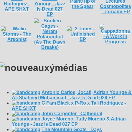
Antonio Carlos, Jocafi, Adrian Younge &
Ali Shaheed Muhammad - Jazz Is Dead 026 EP
G Fam Black x P-Ro x Tali Rodriguez -
APE SHXT
John Carpenter - Cathedral
Joyce Moreno, Tutty Moreno & Adrian
Younge - Jazz Is Dead 027 EP
The Mountain Goats - Days