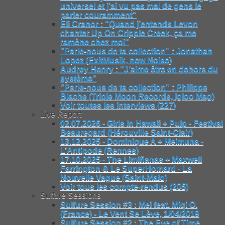
universel et j’ai vu pas mal de gens le
parler couramment"
Eli Cranor : "Quand j’entends Levon
chanter Up On Cripple Creek, ça me
ramène chez moi"
"Parle-nous de ta collection" : Jonathan
Lopez (ExitMusik, new Noise)
Audrey Henry : "J’aime être en dehors du
système"
"Parle-nous de ta collection" : Philippe
Blache (Triple Moon Records, Igloo Mag)
Voir toutes les interviews (227)
Live Report
02.07.2026 - Girls In Hawaii + Pulp - Festival
Beauregard (Hérouville Saint-Clair)
13.12.2025 - Dominique A + Meimuna -
L’Antipode (Rennes)
17.10.2025 - The Limiñanas + Maxwell
Farrington & Le SuperHomard - La
Nouvelle Vague (Saint-Malo)
Voir tous les compte-rendus (205)
Sulfure Sessions
Sulfure Session #3 : Mei feat. Miqi O.
(France) - Le Vent Se Lève, 1/04/2019
Sulfure Session #2 : The Eye of Time