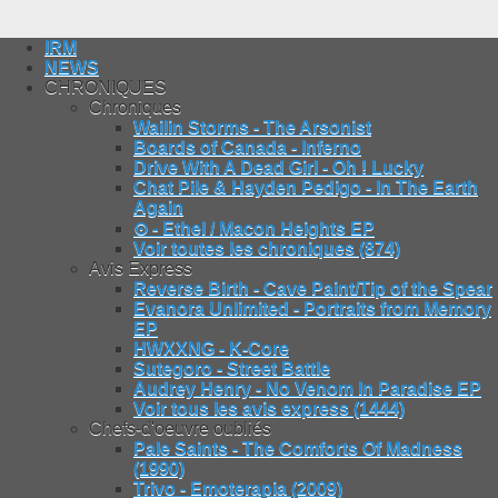
IRM
NEWS
CHRONIQUES
Chroniques
Wailin Storms - The Arsonist
Boards of Canada - Inferno
Drive With A Dead Girl - Oh ! Lucky
Chat Pile & Hayden Pedigo - In The Earth
Again
⊙ - Ethel / Macon Heights EP
Voir toutes les chroniques (874)
Avis Express
Reverse Birth - Cave Paint/Tip of the Spear
Evanora Unlimited - Portraits from Memory
EP
HWXXNG - K-Core
Sutegoro - Street Battle
Audrey Henry - No Venom In Paradise EP
Voir tous les avis express (1444)
Chefs-d'oeuvre oubliés
Pale Saints - The Comforts Of Madness
(1990)
Trivo - Emoterapia (2009)