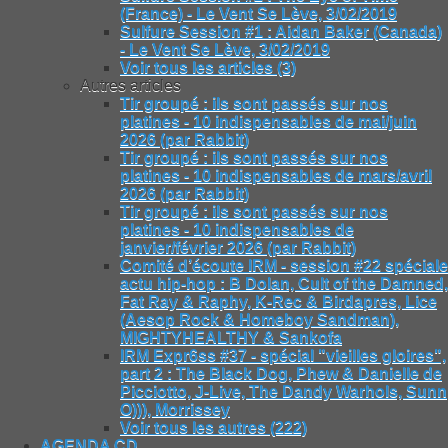
(France) - Le Vent Se Lève, 3/02/2019
Sulfure Session #1 : Aidan Baker (Canada)
- Le Vent Se Lève, 3/02/2019
Voir tous les articles (3)
Autres articles
Tir groupé : ils sont passés sur nos
platines - 10 indispensables de mai/juin
2026 (par Rabbit)
Tir groupé : ils sont passés sur nos
platines - 10 indispensables de mars/avril
2026 (par Rabbit)
Tir groupé : ils sont passés sur nos
platines - 10 indispensables de
janvier/février 2026 (par Rabbit)
Comité d’écoute IRM - session #22 spéciale
actu hip-hop : B Dolan, Cult of the Damned,
Fat Ray & Raphy, K-Rec & Birdapres, Lice
(Aesop Rock & Homeboy Sandman),
MIGHTYHEALTHY & Sankofa
IRM Expr6ss #37 - spécial "vieilles gloires",
part 2 : The Black Dog, Phew & Danielle de
Picciotto, J-Live, The Dandy Warhols, Sunn
O))), Morrissey
Voir tous les autres (222)
AGENDA CD