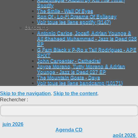
Spotify
The Smile - Wall Of Eyes
Son Of - Lo-Fi Dreams Of Epilepsy
Voir tous les liens spotify (3147)
Bandcamp
Antonio Carlos, Jocafi, Adrian Younge &
Ali Shaheed Muhammad - Jazz Is Dead 026
EP
G Fam Black x P-Ro x Tali Rodriguez - APE
SHXT
John Carpenter - Cathedral
Joyce Moreno, Tutty Moreno & Adrian
Younge - Jazz Is Dead 027 EP
The Mountain Goats - Days
Voir tous les liens bandcamp (10171)
Skip to the navigation
.
Skip to the content
.
Rechercher :
juin 2026
Agenda CD
août 2026