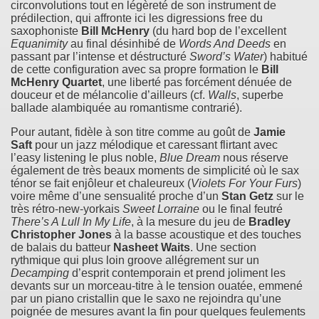
circonvolutions tout en légèreté de son instrument de
prédilection, qui affronte ici les digressions free du
saxophoniste
Bill McHenry
(du hard bop de l’excellent
Equanimity
au final désinhibé de
Words And Deeds
en
passant par l’intense et déstructuré
Sword’s Water
) habitué
de cette configuration avec sa propre formation le
Bill
McHenry Quartet
, une liberté pas forcément dénuée de
douceur et de mélancolie d’ailleurs (cf.
Walls
, superbe
ballade alambiquée au romantisme contrarié).
Pour autant, fidèle à son titre comme au goût de
Jamie
Saft
pour un jazz mélodique et caressant flirtant avec
l’easy listening le plus noble,
Blue Dream
nous réserve
également de très beaux moments de simplicité où le sax
ténor se fait enjôleur et chaleureux (
Violets For Your Furs
)
voire même d’une sensualité proche d’un
Stan Getz
sur le
très rétro-new-yorkais
Sweet Lorraine
ou le final feutré
There’s A Lull In My Life
, à la mesure du jeu de
Bradley
Christopher Jones
à la basse acoustique et des touches
de balais du batteur
Nasheet Waits
. Une section
rythmique qui plus loin groove allégrement sur un
Decamping
d’esprit contemporain et prend joliment les
devants sur un morceau-titre à le tension ouatée, emmené
par un piano cristallin que le saxo ne rejoindra qu’une
poignée de mesures avant la fin pour quelques feulements