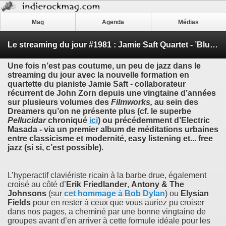
Mag
Agenda
Médias
Le streaming du jour #1981 : Jamie Saft Quartet - ’Blue Dream’
Une fois n’est pas coutume, un peu de jazz dans le
streaming du jour avec la nouvelle formation en
quartette du pianiste
Jamie Saft
- collaborateur
récurrent de
John Zorn
depuis une vingtaine d’années
sur plusieurs volumes des
Filmworks
,
au sein des
Dreamers
qu’on ne présente plus (cf. le superbe
Pellucidar
chroniqué
ici
) ou précédemment d’
Electric
Masada
- via un premier album de méditations urbaines
entre classicisme et modernité, easy listening et... free
jazz (si si, c’est possible).
L’hyperactif claviériste ricain à la barbe drue, également
croisé au côté d’
Erik Friedlander
,
Antony & The
Johnsons
(sur
cet hommage à
Bob Dylan
) ou
Elysian
Fields
pour en rester à ceux que vous auriez pu croiser
dans nos pages, a cheminé par une bonne vingtaine de
groupes avant d’en arriver à cette formule idéale pour les