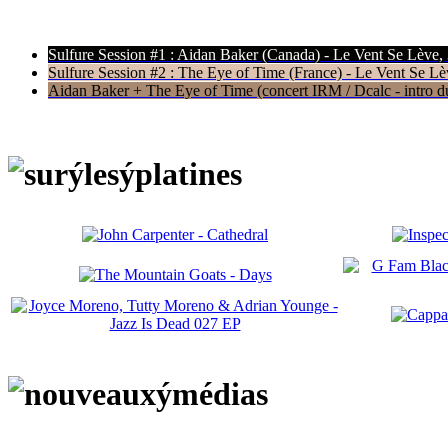
Sulfure Session #1 : Aidan Baker (Canada) - Le Vent Se Lève,
Sulfure Session #2 : The Eye of Time (France) - Le Vent Se Lè
Aidan Baker + The Eye of Time (concert IRM / Dcalc - intro du 