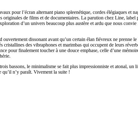
avaux pour l’écran alternant piano spleenétique, cordes élégiaques et na
 originales de films et de documentaires. La parution chez Line, label 
’exploration d’un univers beaucoup plus austère et ardu que nous convie ic
d ouvertement dissonant avant qu’un certain élan fiévreux ne prenne le d
s cristallines des vibraphones et marimbas qui occupent de leurs réverbé
ance pour finalement toucher à une douce emphase, celle d’une mémoire s
hérie.
rois bassons, le minimalisme se fait plus impressionniste et atonal, un 
qu’il n’y paraît. Vivement la suite !