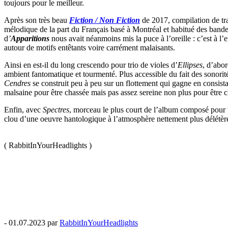
toujours pour le meilleur.
Après son très beau
Fiction / Non Fiction
de 2017, compilation de tr
mélodique de la part du Français basé à Montréal et habitué des bandes
d
’
Apparitions
nous avait néanmoins mis la puce à l’oreille : c’est à l
autour de motifs entêtants voire carrément malaisants.
Ainsi en est-il du long crescendo pour trio de violes d’
Ellipses
, d’abor
ambient fantomatique et tourmenté. Plus accessible du fait des sonorité
Cendres
se construit peu à peu sur un flottement qui gagne en consist
malsaine pour être chassée mais pas assez sereine non plus pour être c
Enfin, avec
Spectres
, morceau le plus court de l’album composé pour t
clou d’une oeuvre hantologique à l’atmosphère nettement plus délétère 
( RabbitInYourHeadlights )
- 01.07.2023 par
RabbitInYourHeadlights