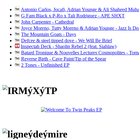
Antonio Carlos, Jocafi, Adrian Younge & Ali Shaheed Muh
G Fam Black x P-Ro x Tali Rodriguez - APE SHXT
John Carpenter - Cathedral
Joyce Moreno, Tutty Moreno & Adrian Younge - Jazz Is D
The Mountain Goats - Days
Defcee & steel tipped dove - We Will Be Brief
Inspectah Deck - Shaolin Rebel 2 (feat. Siahlaw)
Batard Tronique & Nouvelles Lectures Cosmopolites - Tor
Reverse Birth - Cave Paint/Tip of the Spear
2 Tones - Unfinished EP