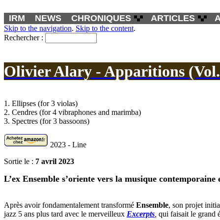
IRM
NEWS
CHRONIQUES
ARTICLES
Skip to the navigation
.
Skip to the content
.
Rechercher :
Olivier Alary - Apparitions (Vol.
1. Ellipses (for 3 violas)
2. Cendres (for 4 vibraphones and marimba)
3. Spectres (for 3 bassoons)
2023 - Line
Sortie le :
7 avril 2023
L’ex Ensemble s’oriente vers la musique contemporaine e
Après avoir fondamentalement transformé
Ensemble
, son projet ini
jazz 5 ans plus tard avec le merveilleux
Excerpts
,
qui faisait le grand 