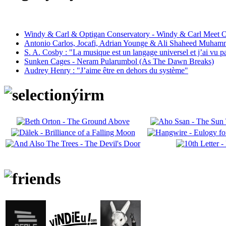
Windy & Carl & Optigan Conservatory - Windy & Carl Meet O
Antonio Carlos, Jocafi, Adrian Younge & Ali Shaheed Muham
S. A. Cosby : "La musique est un langage universel et j’ai vu 
Sunken Cages - Neram Pularumbol (As The Dawn Breaks)
Audrey Henry : "J’aime être en dehors du système"