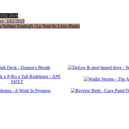
 3/02/2019
ve, 3/02/2019
Sulfure Festival) - Le Vent Se Lève (Paris)