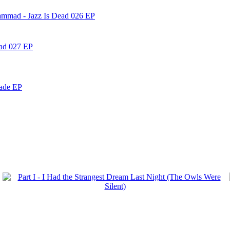
ammad - Jazz Is Dead 026 EP
ead 027 EP
nade EP