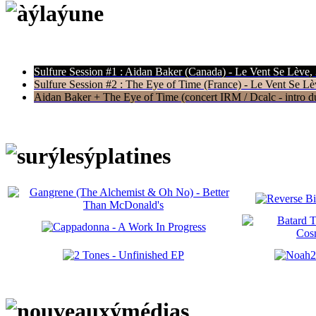
Sulfure Session #1 : Aidan Baker (Canada) - Le Vent Se Lève,
Sulfure Session #2 : The Eye of Time (France) - Le Vent Se Lè
Aidan Baker + The Eye of Time (concert IRM / Dcalc - intro du 