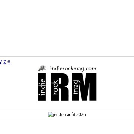
Y
Z
#