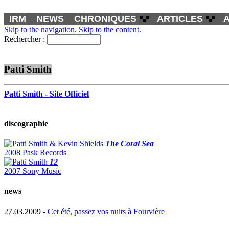
IRM
NEWS
CHRONIQUES
ARTICLES
Skip to the navigation
.
Skip to the content
.
Rechercher :
Patti Smith
Patti Smith - Site Officiel
discographie
The Coral Sea
2008 Pask Records
12
2007 Sony Music
news
27.03.2009 -
Cet été, passez vos nuits à Fourvière