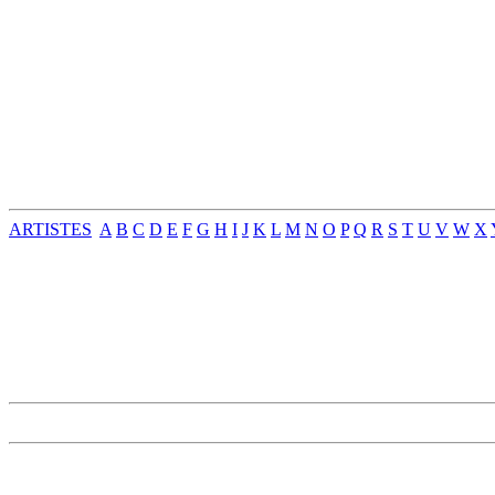
ARTISTES
A
B
C
D
E
F
G
H
I
J
K
L
M
N
O
P
Q
R
S
T
U
V
W
X