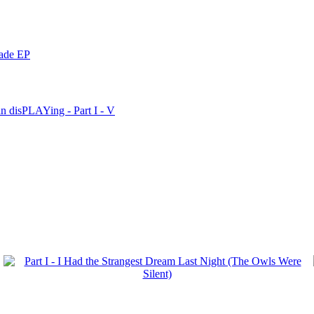
nade EP
n disPLAYing - Part I - V