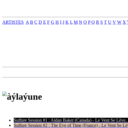
ARTISTES
A
B
C
D
E
F
G
H
I
J
K
L
M
N
O
P
Q
R
S
T
U
V
W
X
Sulfure Session #1 : Aidan Baker (Canada) - Le Vent Se Lève,
Sulfure Session #2 : The Eye of Time (France) - Le Vent Se Lè