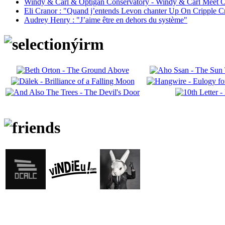
Windy & Carl & Optigan Conservatory - Windy & Carl Meet O
Eli Cranor : "Quand j’entends Levon chanter Up On Cripple C
Audrey Henry : "J’aime être en dehors du système"