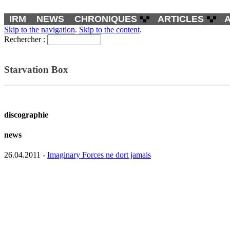
IRM
NEWS
CHRONIQUES
ARTICLES
Skip to the navigation
.
Skip to the content
.
Rechercher :
Starvation Box
discographie
news
26.04.2011 -
Imaginary Forces ne dort jamais