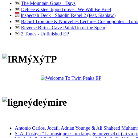
The Mountain Goats - Days
Defcee & steel tipped dove - We Will Be Brief
Inspectah Deck - Shaolin Rebel 2 (feat. Siahlaw)
Batard Tronique & Nouvelles Lectures Cosmopolites - Tor
Reverse Birth - Cave Paint/Tip of the Spear
2 Tones - Unfinished EP
Antonio Carlos, Jocafi, Adrian Younge & Ali Shaheed Muham
S. A. Cosby : "La musique est un langage universel et j’ai vu 