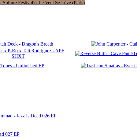
Sulfure Festival) - Le Vent Se Lève (Paris)
ammad - Jazz Is Dead 026 EP
ead 027 EP