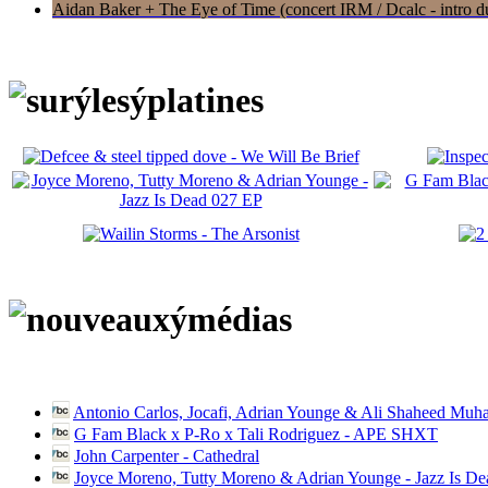
Aidan Baker + The Eye of Time (concert IRM / Dcalc - intro du 
Antonio Carlos, Jocafi, Adrian Younge & Ali Shaheed Muh
G Fam Black x P-Ro x Tali Rodriguez - APE SHXT
John Carpenter - Cathedral
Joyce Moreno, Tutty Moreno & Adrian Younge - Jazz Is D