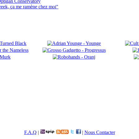
ptigan Conservatory
reek, ça me ramène chez moi"
F.A.Q
|
|
Nous Contacter