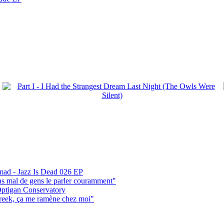
mad - Jazz Is Dead 026 EP
pas mal de gens le parler couramment"
ptigan Conservatory
reek, ça me ramène chez moi"