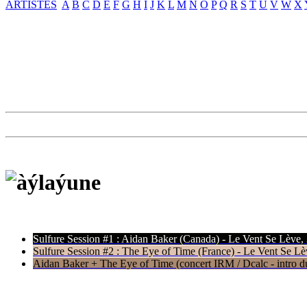
ARTISTES
A
B
C
D
E
F
G
H
I
J
K
L
M
N
O
P
Q
R
S
T
U
V
W
X
Sulfure Session #1 : Aidan Baker (Canada) - Le Vent Se Lève,
Sulfure Session #2 : The Eye of Time (France) - Le Vent Se Lè
Aidan Baker + The Eye of Time (concert IRM / Dcalc - intro du 