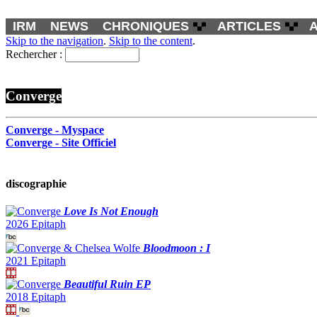
IRM
NEWS
CHRONIQUES
ARTICLES
Skip to the navigation
.
Skip to the content
.
Rechercher :
Converge
Converge - Myspace
Converge - Site Officiel
discographie
Love Is Not Enough
2026 Epitaph
Bloodmoon : I
2021 Epitaph
Beautiful Ruin EP
2018 Epitaph