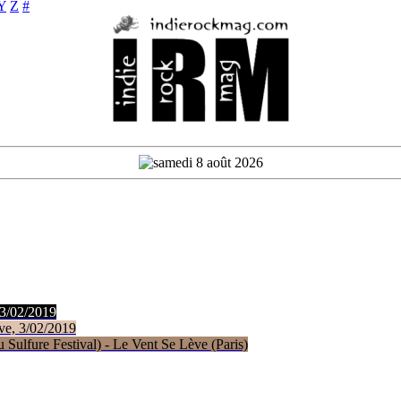
Y
Z
#
 3/02/2019
ve, 3/02/2019
Sulfure Festival) - Le Vent Se Lève (Paris)