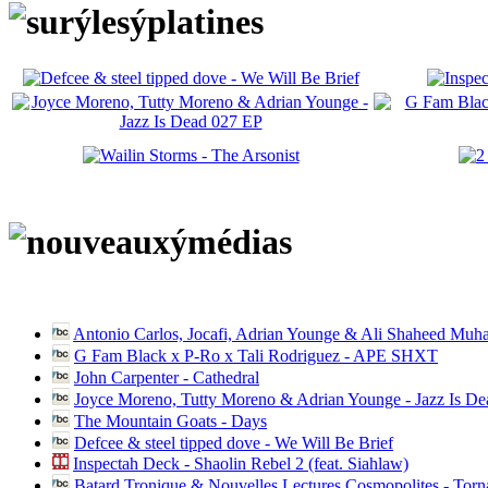
Antonio Carlos, Jocafi, Adrian Younge & Ali Shaheed Muh
G Fam Black x P-Ro x Tali Rodriguez - APE SHXT
John Carpenter - Cathedral
Joyce Moreno, Tutty Moreno & Adrian Younge - Jazz Is D
The Mountain Goats - Days
Defcee & steel tipped dove - We Will Be Brief
Inspectah Deck - Shaolin Rebel 2 (feat. Siahlaw)
Batard Tronique & Nouvelles Lectures Cosmopolites - Tor