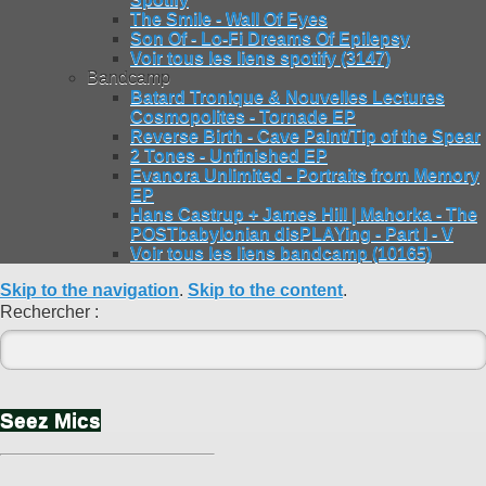
The Smile - Wall Of Eyes
Son Of - Lo-Fi Dreams Of Epilepsy
Voir tous les liens spotify (3147)
Bandcamp
Batard Tronique & Nouvelles Lectures
Cosmopolites - Tornade EP
Reverse Birth - Cave Paint/Tip of the Spear
2 Tones - Unfinished EP
Evanora Unlimited - Portraits from Memory
EP
Hans Castrup + James Hill | Mahorka - The
POSTbabylonian disPLAYing - Part I - V
Voir tous les liens bandcamp (10165)
Skip to the navigation
.
Skip to the content
.
Rechercher :
Seez Mics