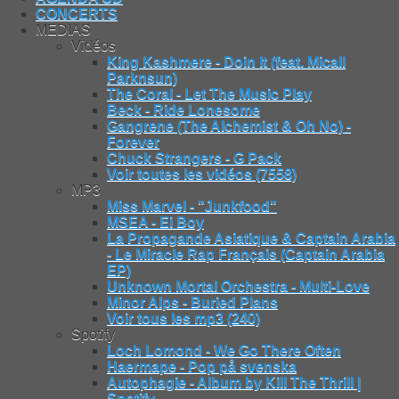
CONCERTS
MEDIAS
Vidéos
King Kashmere - Doin It (feat. Micall
Parknsun)
The Coral - Let The Music Play
Beck - Ride Lonesome
Gangrene (The Alchemist & Oh No) -
Forever
Chuck Strangers - G Pack
Voir toutes les vidéos (7558)
MP3
Miss Marvel - "Junkfood"
MSEA - Ei Boy
La Propagande Asiatique & Captain Arabia
- Le Miracle Rap Français (Captain Arabia
EP)
Unknown Mortal Orchestra - Multi-Love
Minor Alps - Buried Plans
Voir tous les mp3 (240)
Spotify
Loch Lomond - We Go There Often
Haermape - Pop på svenska
Autophagie - Album by Kill The Thrill |
Spotify