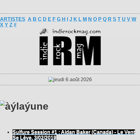
ARTISTES
A
B
C
D
E
F
G
H
I
J
K
L
M
N
O
P
Q
R
S
T
U
V
W
X
Y
Z
#
Sulfure Session #1 : Aidan Baker (Canada) - Le Vent
Se Lève, 3/02/2019