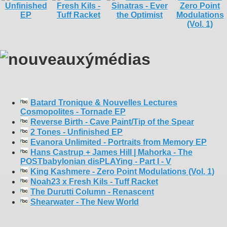
Batard Tronique & Nouvelles Lectures
Cosmopolites - Tornade EP
Reverse Birth - Cave Paint/Tip of the Spear
2 Tones - Unfinished EP
Evanora Unlimited - Portraits from Memory EP
Hans Castrup + James Hill | Mahorka - The
POSTbabylonian disPLAYing - Part I - V
King Kashmere - Zero Point Modulations (Vol. 1)
Noah23 x Fresh Kils - Tuff Racket
The Durutti Column - Renascent
Shearwater - The New World