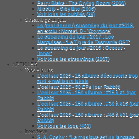
Perry Blake - The Crying Room (2006)
Misstrip - Sibylline (2006)
Voir tous les oubliés (29)
Streamings du jour
Le (tout dernier) streaming du jour #2018,
en exclu : Norset. D - ’Oxymore’
Le streaming du jour #2017 : Les
Marquises - ’Le Tigre de Tasmanie OST’
Le streaming du jour #2016 : Ocoeur -
’Inner’
Voir tous les streamings (2067)
ARTICLES
Tops Albums
L’oeil sur 2025 - 15 albums découverts trop
tard + meilleurs labels
L’oeil sur 2025 - 50 EPs (par Rabbit)
L’oeil sur 2025 - 150 albums : #15 à #1 (par
Rabbit)
L’oeil sur 2025 - 150 albums : #30 à #16 (par
Rabbit)
L’oeil sur 2025 - 150 albums : #45 à #31 (par
Rabbit)
Voir tous les tops (453)
Interviews
S. A. Cosby : "La musique est un langage