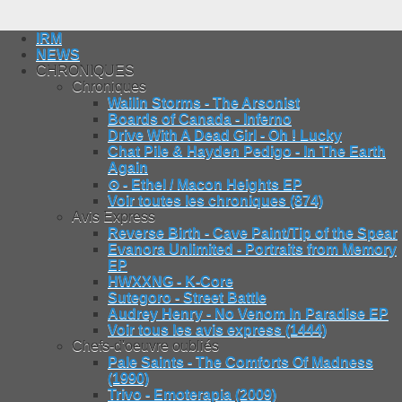
IRM
NEWS
CHRONIQUES
Chroniques
Wailin Storms - The Arsonist
Boards of Canada - Inferno
Drive With A Dead Girl - Oh ! Lucky
Chat Pile & Hayden Pedigo - In The Earth
Again
⊙ - Ethel / Macon Heights EP
Voir toutes les chroniques (874)
Avis Express
Reverse Birth - Cave Paint/Tip of the Spear
Evanora Unlimited - Portraits from Memory
EP
HWXXNG - K-Core
Sutegoro - Street Battle
Audrey Henry - No Venom In Paradise EP
Voir tous les avis express (1444)
Chefs-d'oeuvre oubliés
Pale Saints - The Comforts Of Madness
(1990)
Trivo - Emoterapia (2009)