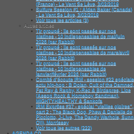
(France) - Le Vent Se Lève, 3/02/2019
Sulfure Session #1 : Aidan Baker (Canada)
- Le Vent Se Lève, 3/02/2019
Voir tous les articles (3)
Autres articles
Tir groupé : ils sont passés sur nos
platines - 10 indispensables de mai/juin
2026 (par Rabbit)
Tir groupé : ils sont passés sur nos
platines - 10 indispensables de mars/avril
2026 (par Rabbit)
Tir groupé : ils sont passés sur nos
platines - 10 indispensables de
janvier/février 2026 (par Rabbit)
Comité d’écoute IRM - session #22 spéciale
actu hip-hop : B Dolan, Cult of the Damned,
Fat Ray & Raphy, K-Rec & Birdapres, Lice
(Aesop Rock & Homeboy Sandman),
MIGHTYHEALTHY & Sankofa
IRM Expr6ss #37 - spécial "vieilles gloires",
part 2 : The Black Dog, Phew & Danielle de
Picciotto, J-Live, The Dandy Warhols, Sunn
O))), Morrissey
Voir tous les autres (222)
AGENDA CD