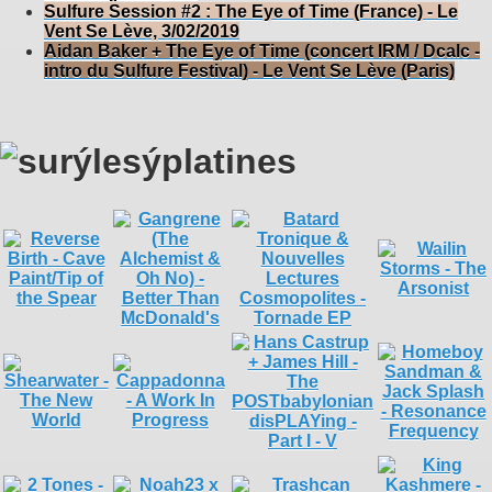
Sulfure Session #2 : The Eye of Time (France) - Le
Vent Se Lève, 3/02/2019
Aidan Baker + The Eye of Time (concert IRM / Dcalc -
intro du Sulfure Festival) - Le Vent Se Lève (Paris)