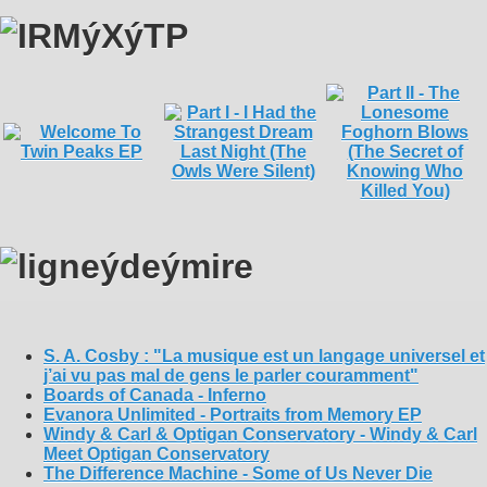
S. A. Cosby : "La musique est un langage universel et
j’ai vu pas mal de gens le parler couramment"
Boards of Canada - Inferno
Evanora Unlimited - Portraits from Memory EP
Windy & Carl & Optigan Conservatory - Windy & Carl
Meet Optigan Conservatory
The Difference Machine - Some of Us Never Die