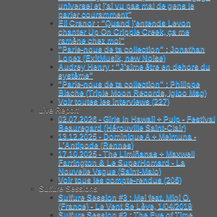
universel et j’ai vu pas mal de gens le
parler couramment"
Eli Cranor : "Quand j’entends Levon
chanter Up On Cripple Creek, ça me
ramène chez moi"
"Parle-nous de ta collection" : Jonathan
Lopez (ExitMusik, new Noise)
Audrey Henry : "J’aime être en dehors du
système"
"Parle-nous de ta collection" : Philippe
Blache (Triple Moon Records, Igloo Mag)
Voir toutes les interviews (227)
Live Report
02.07.2026 - Girls In Hawaii + Pulp - Festival
Beauregard (Hérouville Saint-Clair)
13.12.2025 - Dominique A + Meimuna -
L’Antipode (Rennes)
17.10.2025 - The Limiñanas + Maxwell
Farrington & Le SuperHomard - La
Nouvelle Vague (Saint-Malo)
Voir tous les compte-rendus (205)
Sulfure Sessions
Sulfure Session #3 : Mei feat. Miqi O.
(France) - Le Vent Se Lève, 1/04/2019
Sulfure Session #2 : The Eye of Time