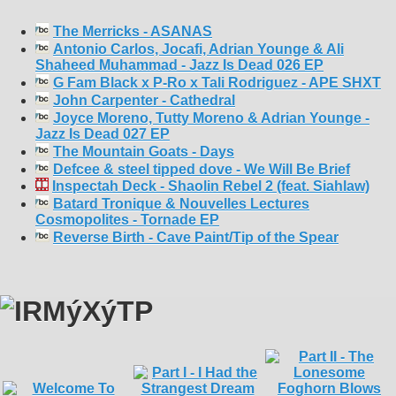
The Merricks - ASANAS
Antonio Carlos, Jocafi, Adrian Younge & Ali
Shaheed Muhammad - Jazz Is Dead 026 EP
G Fam Black x P-Ro x Tali Rodriguez - APE SHXT
John Carpenter - Cathedral
Joyce Moreno, Tutty Moreno & Adrian Younge -
Jazz Is Dead 027 EP
The Mountain Goats - Days
Defcee & steel tipped dove - We Will Be Brief
Inspectah Deck - Shaolin Rebel 2 (feat. Siahlaw)
Batard Tronique & Nouvelles Lectures
Cosmopolites - Tornade EP
Reverse Birth - Cave Paint/Tip of the Spear