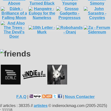
F.A.Q
|
|
Nous Contacter
// articles : 38335 //
artistes
© indierockmag.com (2005-2025)
: 11118