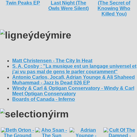
Matt Christensen - The City In Heat
S. A. Cosby : "La musique est un langage universel et
j’ai vu pas mal de gens le parler couramment"
Antonio Carlos, Jocafi, Adrian Younge & Ali Shaheed
Muhammad - Jazz Is Dead 026 EP
Windy & Carl & Optigan Conservatory - Windy & Carl
Meet Optigan Conservatory
Boards of Canada - Inferno