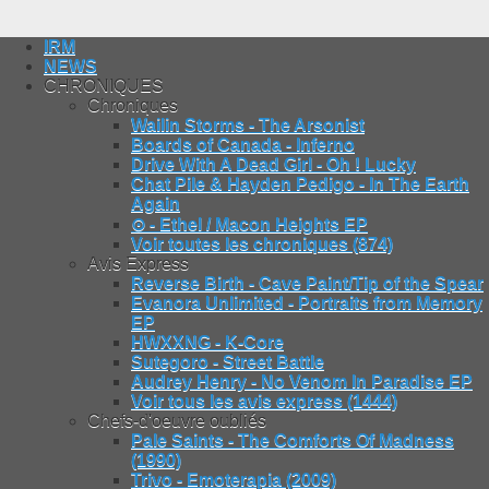
IRM
NEWS
CHRONIQUES
Chroniques
Wailin Storms - The Arsonist
Boards of Canada - Inferno
Drive With A Dead Girl - Oh ! Lucky
Chat Pile & Hayden Pedigo - In The Earth
Again
⊙ - Ethel / Macon Heights EP
Voir toutes les chroniques (874)
Avis Express
Reverse Birth - Cave Paint/Tip of the Spear
Evanora Unlimited - Portraits from Memory
EP
HWXXNG - K-Core
Sutegoro - Street Battle
Audrey Henry - No Venom In Paradise EP
Voir tous les avis express (1444)
Chefs-d'oeuvre oubliés
Pale Saints - The Comforts Of Madness
(1990)
Trivo - Emoterapia (2009)