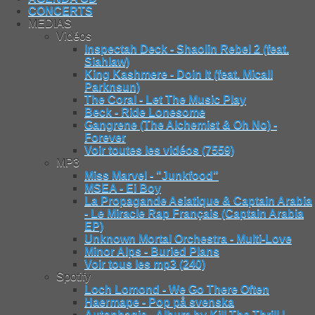
CONCERTS
MEDIAS
Vidéos
Inspectah Deck - Shaolin Rebel 2 (feat.
Siahlaw)
King Kashmere - Doin It (feat. Micall
Parknsun)
The Coral - Let The Music Play
Beck - Ride Lonesome
Gangrene (The Alchemist & Oh No) -
Forever
Voir toutes les vidéos (7559)
MP3
Miss Marvel - "Junkfood"
MSEA - Ei Boy
La Propagande Asiatique & Captain Arabia
- Le Miracle Rap Français (Captain Arabia
EP)
Unknown Mortal Orchestra - Multi-Love
Minor Alps - Buried Plans
Voir tous les mp3 (240)
Spotify
Loch Lomond - We Go There Often
Haermape - Pop på svenska
Autophagie - Album by Kill The Thrill |