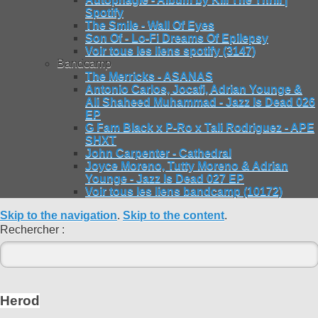
Spotify
The Smile - Wall Of Eyes
Son Of - Lo-Fi Dreams Of Epilepsy
Voir tous les liens spotify (3147)
Bandcamp
The Merricks - ASANAS
Antonio Carlos, Jocafi, Adrian Younge &
Ali Shaheed Muhammad - Jazz Is Dead 026
EP
G Fam Black x P-Ro x Tali Rodriguez - APE
SHXT
John Carpenter - Cathedral
Joyce Moreno, Tutty Moreno & Adrian
Younge - Jazz Is Dead 027 EP
Voir tous les liens bandcamp (10172)
Skip to the navigation
.
Skip to the content
.
Rechercher :
Herod