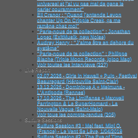
universel et j’ai vu pas mal de gens le
parler couramment"
Eli Cranor : "Quand j’entends Levon
chanter Up On Cripple Creek, ça me
ramène chez moi"
"Parle-nous de ta collection" : Jonathan
Lopez (ExitMusik, new Noise)
Audrey Henry : "J’aime être en dehors du
système"
"Parle-nous de ta collection" : Philippe
Blache (Triple Moon Records, Igloo Mag)
Voir toutes les interviews (227)
Live Report
02.07.2026 - Girls In Hawaii + Pulp - Festival
Beauregard (Hérouville Saint-Clair)
13.12.2025 - Dominique A + Meimuna -
L’Antipode (Rennes)
17.10.2025 - The Limiñanas + Maxwell
Farrington & Le SuperHomard - La
Nouvelle Vague (Saint-Malo)
Voir tous les compte-rendus (205)
Sulfure Sessions
Sulfure Session #3 : Mei feat. Miqi O.
(France) - Le Vent Se Lève, 1/04/2019
Sulfure Session #2 : The Eye of Time