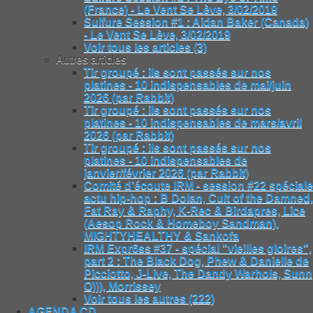
(France) - Le Vent Se Lève, 3/02/2019
Sulfure Session #1 : Aidan Baker (Canada)
- Le Vent Se Lève, 3/02/2019
Voir tous les articles (3)
Autres articles
Tir groupé : ils sont passés sur nos
platines - 10 indispensables de mai/juin
2026 (par Rabbit)
Tir groupé : ils sont passés sur nos
platines - 10 indispensables de mars/avril
2026 (par Rabbit)
Tir groupé : ils sont passés sur nos
platines - 10 indispensables de
janvier/février 2026 (par Rabbit)
Comité d’écoute IRM - session #22 spéciale
actu hip-hop : B Dolan, Cult of the Damned,
Fat Ray & Raphy, K-Rec & Birdapres, Lice
(Aesop Rock & Homeboy Sandman),
MIGHTYHEALTHY & Sankofa
IRM Expr6ss #37 - spécial "vieilles gloires",
part 2 : The Black Dog, Phew & Danielle de
Picciotto, J-Live, The Dandy Warhols, Sunn
O))), Morrissey
Voir tous les autres (222)
AGENDA CD