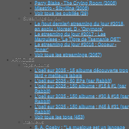
Perry Blake - The Crying Room (2006)
Misstrip - Sibylline (2006)
Voir tous les oubliés (29)
Streamings du jour
Le (tout dernier) streaming du jour #2018,
en exclu : Norset. D - ’Oxymore’
Le streaming du jour #2017 : Les
Marquises - ’Le Tigre de Tasmanie OST’
Le streaming du jour #2016 : Ocoeur -
’Inner’
Voir tous les streamings (2067)
ARTICLES
Tops Albums
L’oeil sur 2025 - 15 albums découverts trop
tard + meilleurs labels
L’oeil sur 2025 - 50 EPs (par Rabbit)
L’oeil sur 2025 - 150 albums : #15 à #1 (par
Rabbit)
L’oeil sur 2025 - 150 albums : #30 à #16 (par
Rabbit)
L’oeil sur 2025 - 150 albums : #45 à #31 (par
Rabbit)
Voir tous les tops (453)
Interviews
S. A. Cosby : "La musique est un langage