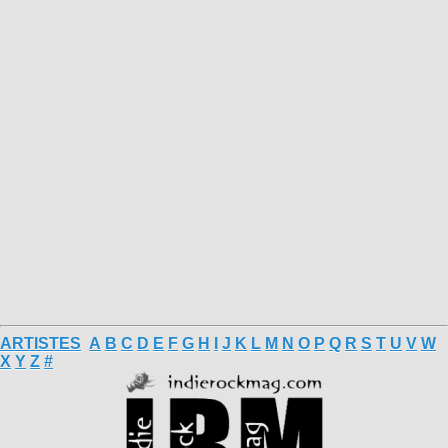
ARTISTES
A
B
C
D
E
F
G
H
I
J
K
L
M
N
O
P
Q
R
S
T
U
V
W
X
Y
Z
#