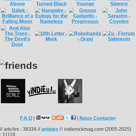
F.A.Q
|
|
Nous Contacter
// articles : 38334 //
artistes
© indierockmag.com (2005-2025)
: 11118