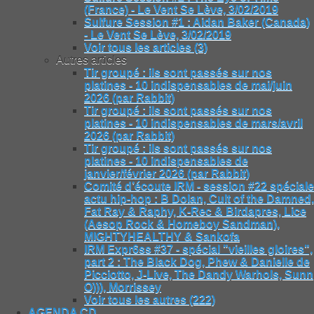
(France) - Le Vent Se Lève, 3/02/2019
Sulfure Session #1 : Aidan Baker (Canada)
- Le Vent Se Lève, 3/02/2019
Voir tous les articles (3)
Autres articles
Tir groupé : ils sont passés sur nos
platines - 10 indispensables de mai/juin
2026 (par Rabbit)
Tir groupé : ils sont passés sur nos
platines - 10 indispensables de mars/avril
2026 (par Rabbit)
Tir groupé : ils sont passés sur nos
platines - 10 indispensables de
janvier/février 2026 (par Rabbit)
Comité d’écoute IRM - session #22 spéciale
actu hip-hop : B Dolan, Cult of the Damned,
Fat Ray & Raphy, K-Rec & Birdapres, Lice
(Aesop Rock & Homeboy Sandman),
MIGHTYHEALTHY & Sankofa
IRM Expr6ss #37 - spécial "vieilles gloires",
part 2 : The Black Dog, Phew & Danielle de
Picciotto, J-Live, The Dandy Warhols, Sunn
O))), Morrissey
Voir tous les autres (222)
AGENDA CD