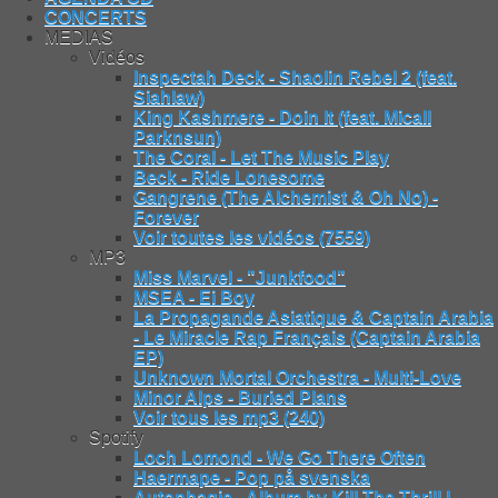
CONCERTS
MEDIAS
Vidéos
Inspectah Deck - Shaolin Rebel 2 (feat.
Siahlaw)
King Kashmere - Doin It (feat. Micall
Parknsun)
The Coral - Let The Music Play
Beck - Ride Lonesome
Gangrene (The Alchemist & Oh No) -
Forever
Voir toutes les vidéos (7559)
MP3
Miss Marvel - "Junkfood"
MSEA - Ei Boy
La Propagande Asiatique & Captain Arabia
- Le Miracle Rap Français (Captain Arabia
EP)
Unknown Mortal Orchestra - Multi-Love
Minor Alps - Buried Plans
Voir tous les mp3 (240)
Spotify
Loch Lomond - We Go There Often
Haermape - Pop på svenska
Autophagie - Album by Kill The Thrill |