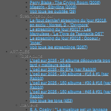
Perry Blake - The Crying Room (2006)
Misstrip - Sibylline (2006)
Voir tous les oubliés (29)
Streamings du jour
Le (tout dernier) streaming du jour #2018,
en exclu : Norset. D - ’Oxymore’
Le streaming du jour #2017 : Les
Marquises - ’Le Tigre de Tasmanie OST’
Le streaming du jour #2016 : Ocoeur -
’Inner’
Voir tous les streamings (2067)
ARTICLES
Tops Albums
L’oeil sur 2025 - 15 albums découverts trop
tard + meilleurs labels
L’oeil sur 2025 - 50 EPs (par Rabbit)
L’oeil sur 2025 - 150 albums : #15 à #1 (par
Rabbit)
L’oeil sur 2025 - 150 albums : #30 à #16 (par
Rabbit)
L’oeil sur 2025 - 150 albums : #45 à #31 (par
Rabbit)
Voir tous les tops (453)
Interviews
S. A. Cosby : "La musique est un langage