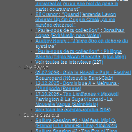
universel et j’ai vu pas mal de gens le
parler couramment"
Eli Cranor : "Quand j’entends Levon
chanter Up On Cripple Creek, ça me
ramène chez moi"
"Parle-nous de ta collection" : Jonathan
Lopez (ExitMusik, new Noise)
Audrey Henry : "J’aime être en dehors du
système"
"Parle-nous de ta collection" : Philippe
Blache (Triple Moon Records, Igloo Mag)
Voir toutes les interviews (227)
Live Report
02.07.2026 - Girls In Hawaii + Pulp - Festival
Beauregard (Hérouville Saint-Clair)
13.12.2025 - Dominique A + Meimuna -
L’Antipode (Rennes)
17.10.2025 - The Limiñanas + Maxwell
Farrington & Le SuperHomard - La
Nouvelle Vague (Saint-Malo)
Voir tous les compte-rendus (205)
Sulfure Sessions
Sulfure Session #3 : Mei feat. Miqi O.
(France) - Le Vent Se Lève, 1/04/2019
Sulfure Session #2 : The Eye of Time