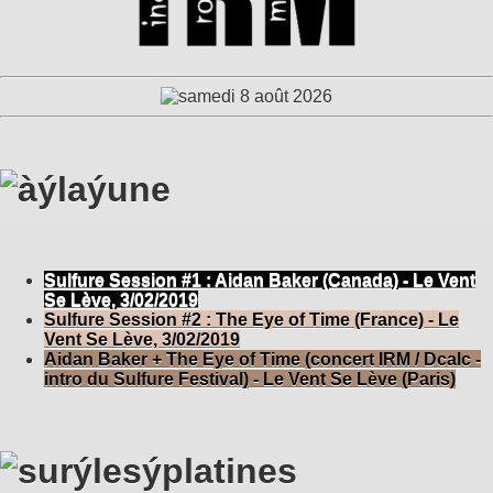
Sulfure Session #1 : Aidan Baker (Canada) - Le Vent
Se Lève, 3/02/2019
Sulfure Session #2 : The Eye of Time (France) - Le
Vent Se Lève, 3/02/2019
Aidan Baker + The Eye of Time (concert IRM / Dcalc -
intro du Sulfure Festival) - Le Vent Se Lève (Paris)