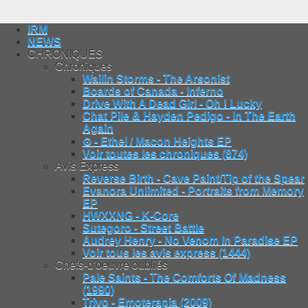
IRM
NEWS
CHRONIQUES
Chroniques
Wailin Storms - The Arsonist
Boards of Canada - Inferno
Drive With A Dead Girl - Oh ! Lucky
Chat Pile & Hayden Pedigo - In The Earth
Again
⊙ - Ethel / Macon Heights EP
Voir toutes les chroniques (874)
Avis Express
Reverse Birth - Cave Paint/Tip of the Spear
Evanora Unlimited - Portraits from Memory
EP
HWXXNG - K-Core
Sutegoro - Street Battle
Audrey Henry - No Venom In Paradise EP
Voir tous les avis express (1444)
Chefs-d'oeuvre oubliés
Pale Saints - The Comforts Of Madness
(1990)
Trivo - Emoterapia (2009)