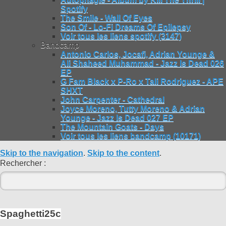
Spotify
The Smile - Wall Of Eyes
Son Of - Lo-Fi Dreams Of Epilepsy
Voir tous les liens spotify (3147)
Bandcamp
Antonio Carlos, Jocafi, Adrian Younge &
Ali Shaheed Muhammad - Jazz Is Dead 026
EP
G Fam Black x P-Ro x Tali Rodriguez - APE
SHXT
John Carpenter - Cathedral
Joyce Moreno, Tutty Moreno & Adrian
Younge - Jazz Is Dead 027 EP
The Mountain Goats - Days
Voir tous les liens bandcamp (10171)
Skip to the navigation
.
Skip to the content
.
Rechercher :
Spaghetti25c