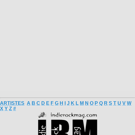
ARTISTES
A
B
C
D
E
F
G
H
I
J
K
L
M
N
O
P
Q
R
S
T
U
V
W
X
Y
Z
#