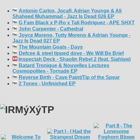
Antonio Carlos, Jocafi, Adrian Younge & Ali
Shaheed Muhammad - Jazz Is Dead 026 EP
G Fam Black x P-Ro x Tali Rodriguez - APE SHXT
John Carpenter - Cathedral
Joyce Moreno, Tutty Moreno & Adrian Younge -
Jazz Is Dead 027 EP
The Mountain Goats - Days
Defcee & steel tipped dove - We Will Be Brief
Inspectah Deck - Shaolin Rebel 2 (feat. Siahlaw)
Batard Tronique & Nouvelles Lectures
Cosmopolites - Tornade EP
Reverse Birth - Cave Paint/Tip of the Spear
2 Tones - Unfinished EP