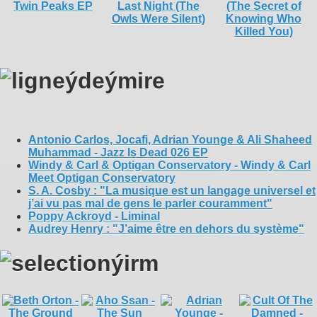
Antonio Carlos, Jocafi, Adrian Younge & Ali Shaheed
Muhammad - Jazz Is Dead 026 EP
Windy & Carl & Optigan Conservatory - Windy & Carl
Meet Optigan Conservatory
S. A. Cosby : "La musique est un langage universel et
j’ai vu pas mal de gens le parler couramment"
Poppy Ackroyd - Liminal
Audrey Henry : "J’aime être en dehors du système"