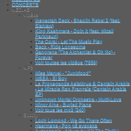
CONCERTS
MEDIAS
Vidéos
Inspectah Deck - Shaolin Rebel 2 (feat.
Siahlaw)
King Kashmere - Doin It (feat. Micall
Parknsun)
The Coral - Let The Music Play
Beck - Ride Lonesome
Gangrene (The Alchemist & Oh No) -
Forever
Voir toutes les vidéos (7559)
MP3
Miss Marvel - "Junkfood"
MSEA - Ei Boy
La Propagande Asiatique & Captain Arabia
- Le Miracle Rap Français (Captain Arabia
EP)
Unknown Mortal Orchestra - Multi-Love
Minor Alps - Buried Plans
Voir tous les mp3 (240)
Spotify
Loch Lomond - We Go There Often
Haermape - Pop på svenska
Autophagie - Album by Kill The Thrill |