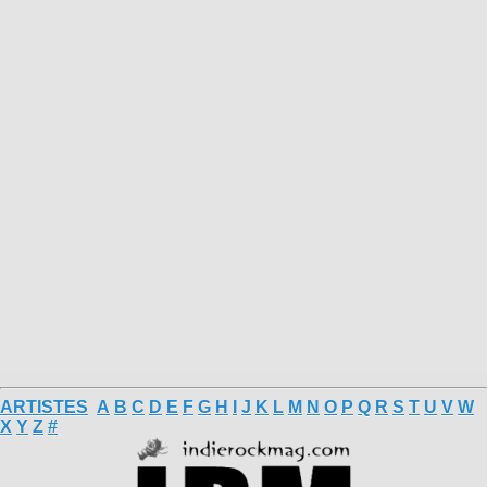
ARTISTES
A
B
C
D
E
F
G
H
I
J
K
L
M
N
O
P
Q
R
S
T
U
V
W
X
Y
Z
#