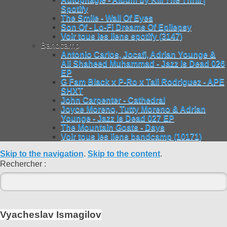
Spotify
The Smile - Wall Of Eyes
Son Of - Lo-Fi Dreams Of Epilepsy
Voir tous les liens spotify (3147)
Bandcamp
Antonio Carlos, Jocafi, Adrian Younge &
Ali Shaheed Muhammad - Jazz Is Dead 026
EP
G Fam Black x P-Ro x Tali Rodriguez - APE
SHXT
John Carpenter - Cathedral
Joyce Moreno, Tutty Moreno & Adrian
Younge - Jazz Is Dead 027 EP
The Mountain Goats - Days
Voir tous les liens bandcamp (10171)
Skip to the navigation
.
Skip to the content
.
Rechercher :
Vyacheslav Ismagilov