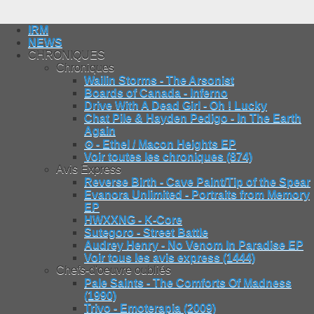
IRM
NEWS
CHRONIQUES
Chroniques
Wailin Storms - The Arsonist
Boards of Canada - Inferno
Drive With A Dead Girl - Oh ! Lucky
Chat Pile & Hayden Pedigo - In The Earth
Again
⊙ - Ethel / Macon Heights EP
Voir toutes les chroniques (874)
Avis Express
Reverse Birth - Cave Paint/Tip of the Spear
Evanora Unlimited - Portraits from Memory
EP
HWXXNG - K-Core
Sutegoro - Street Battle
Audrey Henry - No Venom In Paradise EP
Voir tous les avis express (1444)
Chefs-d'oeuvre oubliés
Pale Saints - The Comforts Of Madness
(1990)
Trivo - Emoterapia (2009)