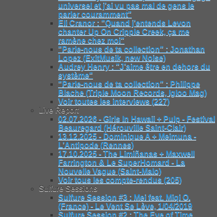
universel et j’ai vu pas mal de gens le
parler couramment"
Eli Cranor : "Quand j’entends Levon
chanter Up On Cripple Creek, ça me
ramène chez moi"
"Parle-nous de ta collection" : Jonathan
Lopez (ExitMusik, new Noise)
Audrey Henry : "J’aime être en dehors du
système"
"Parle-nous de ta collection" : Philippe
Blache (Triple Moon Records, Igloo Mag)
Voir toutes les interviews (227)
Live Report
02.07.2026 - Girls In Hawaii + Pulp - Festival
Beauregard (Hérouville Saint-Clair)
13.12.2025 - Dominique A + Meimuna -
L’Antipode (Rennes)
17.10.2025 - The Limiñanas + Maxwell
Farrington & Le SuperHomard - La
Nouvelle Vague (Saint-Malo)
Voir tous les compte-rendus (205)
Sulfure Sessions
Sulfure Session #3 : Mei feat. Miqi O.
(France) - Le Vent Se Lève, 1/04/2019
Sulfure Session #2 : The Eye of Time