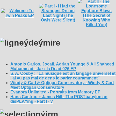
Antonio Carlos, Jocafi, Adrian Younge & Ali Shaheed
Muhammad - Jazz Is Dead 026 EP
S. A. Cosby : "La musique est un langage universel et
j’ai vu pas mal de gens le parler couramment"
Windy & Carl & Optigan Conservatory - Windy & Carl
Meet Optigan Conservatory
Evanora Unlimited - Portraits from Memory EP
Hans Castrup + James Hill - The POSTbabylonian
disPLAYing - Part I - V