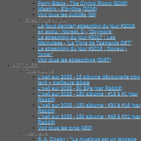
Perry Blake - The Crying Room (2006)
Misstrip - Sibylline (2006)
Voir tous les oubliés (29)
Streamings du jour
Le (tout dernier) streaming du jour #2018,
en exclu : Norset. D - ’Oxymore’
Le streaming du jour #2017 : Les
Marquises - ’Le Tigre de Tasmanie OST’
Le streaming du jour #2016 : Ocoeur -
’Inner’
Voir tous les streamings (2067)
ARTICLES
Tops Albums
L’oeil sur 2025 - 15 albums découverts trop
tard + meilleurs labels
L’oeil sur 2025 - 50 EPs (par Rabbit)
L’oeil sur 2025 - 150 albums : #15 à #1 (par
Rabbit)
L’oeil sur 2025 - 150 albums : #30 à #16 (par
Rabbit)
L’oeil sur 2025 - 150 albums : #45 à #31 (par
Rabbit)
Voir tous les tops (453)
Interviews
S. A. Cosby : "La musique est un langage