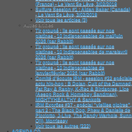
(France) - Le Vent Se Lève, 3/02/2019
Sulfure Session #1 : Aidan Baker (Canada)
- Le Vent Se Lève, 3/02/2019
Voir tous les articles (3)
Autres articles
Tir groupé : ils sont passés sur nos
platines - 10 indispensables de mai/juin
2026 (par Rabbit)
Tir groupé : ils sont passés sur nos
platines - 10 indispensables de mars/avril
2026 (par Rabbit)
Tir groupé : ils sont passés sur nos
platines - 10 indispensables de
janvier/février 2026 (par Rabbit)
Comité d’écoute IRM - session #22 spéciale
actu hip-hop : B Dolan, Cult of the Damned,
Fat Ray & Raphy, K-Rec & Birdapres, Lice
(Aesop Rock & Homeboy Sandman),
MIGHTYHEALTHY & Sankofa
IRM Expr6ss #37 - spécial "vieilles gloires",
part 2 : The Black Dog, Phew & Danielle de
Picciotto, J-Live, The Dandy Warhols, Sunn
O))), Morrissey
Voir tous les autres (222)
AGENDA CD