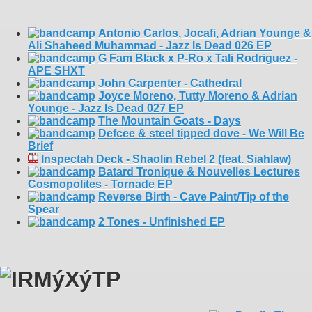
Antonio Carlos, Jocafi, Adrian Younge &
Ali Shaheed Muhammad - Jazz Is Dead 026 EP
G Fam Black x P-Ro x Tali Rodriguez -
APE SHXT
John Carpenter - Cathedral
Joyce Moreno, Tutty Moreno & Adrian
Younge - Jazz Is Dead 027 EP
The Mountain Goats - Days
Defcee & steel tipped dove - We Will Be
Brief
Inspectah Deck - Shaolin Rebel 2 (feat. Siahlaw)
Batard Tronique & Nouvelles Lectures
Cosmopolites - Tornade EP
Reverse Birth - Cave Paint/Tip of the
Spear
2 Tones - Unfinished EP