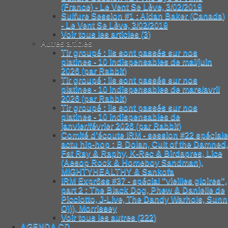
(France) - Le Vent Se Lève, 3/02/2019
Sulfure Session #1 : Aidan Baker (Canada)
- Le Vent Se Lève, 3/02/2019
Voir tous les articles (3)
Autres articles
Tir groupé : ils sont passés sur nos
platines - 10 indispensables de mai/juin
2026 (par Rabbit)
Tir groupé : ils sont passés sur nos
platines - 10 indispensables de mars/avril
2026 (par Rabbit)
Tir groupé : ils sont passés sur nos
platines - 10 indispensables de
janvier/février 2026 (par Rabbit)
Comité d’écoute IRM - session #22 spéciale
actu hip-hop : B Dolan, Cult of the Damned,
Fat Ray & Raphy, K-Rec & Birdapres, Lice
(Aesop Rock & Homeboy Sandman),
MIGHTYHEALTHY & Sankofa
IRM Expr6ss #37 - spécial "vieilles gloires",
part 2 : The Black Dog, Phew & Danielle de
Picciotto, J-Live, The Dandy Warhols, Sunn
O))), Morrissey
Voir tous les autres (222)
AGENDA CD