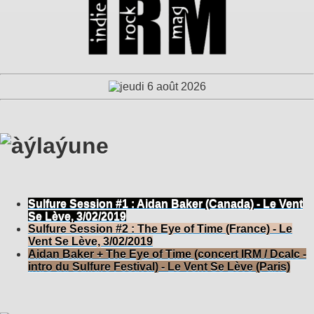
Sulfure Session #1 : Aidan Baker (Canada) - Le Vent
Se Lève, 3/02/2019
Sulfure Session #2 : The Eye of Time (France) - Le
Vent Se Lève, 3/02/2019
Aidan Baker + The Eye of Time (concert IRM / Dcalc -
intro du Sulfure Festival) - Le Vent Se Lève (Paris)