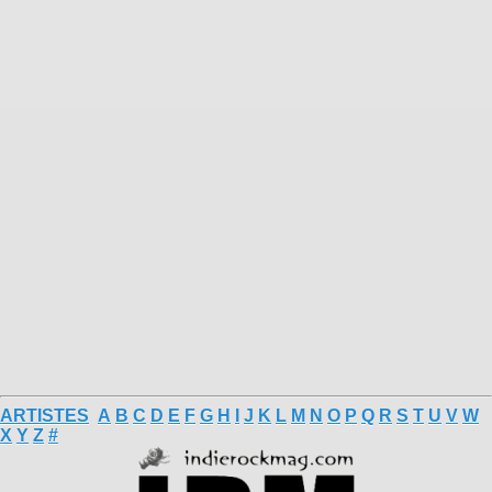
ARTISTES
A
B
C
D
E
F
G
H
I
J
K
L
M
N
O
P
Q
R
S
T
U
V
W
X
Y
Z
#