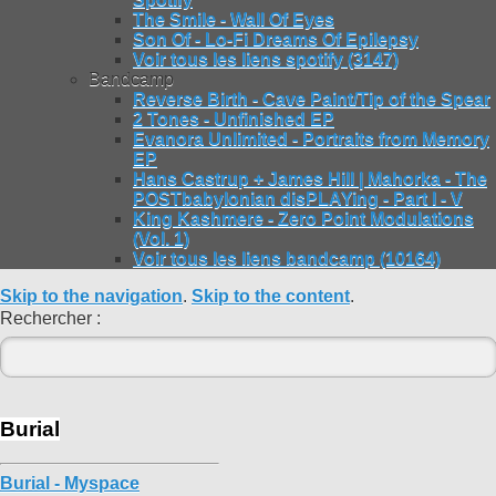
The Smile - Wall Of Eyes
Son Of - Lo-Fi Dreams Of Epilepsy
Voir tous les liens spotify (3147)
Bandcamp
Reverse Birth - Cave Paint/Tip of the Spear
2 Tones - Unfinished EP
Evanora Unlimited - Portraits from Memory
EP
Hans Castrup + James Hill | Mahorka - The
POSTbabylonian disPLAYing - Part I - V
King Kashmere - Zero Point Modulations
(Vol. 1)
Voir tous les liens bandcamp (10164)
Skip to the navigation
.
Skip to the content
.
Rechercher :
Burial
Burial - Myspace