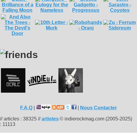
F.A.Q
|
|
Nous Contacter
// articles : 38325 //
artistes
© indierockmag.com (2005-2025)
: 11113