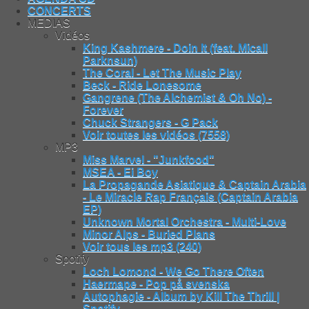
CONCERTS
MEDIAS
Vidéos
King Kashmere - Doin It (feat. Micall
Parknsun)
The Coral - Let The Music Play
Beck - Ride Lonesome
Gangrene (The Alchemist & Oh No) -
Forever
Chuck Strangers - G Pack
Voir toutes les vidéos (7558)
MP3
Miss Marvel - "Junkfood"
MSEA - Ei Boy
La Propagande Asiatique & Captain Arabia
- Le Miracle Rap Français (Captain Arabia
EP)
Unknown Mortal Orchestra - Multi-Love
Minor Alps - Buried Plans
Voir tous les mp3 (240)
Spotify
Loch Lomond - We Go There Often
Haermape - Pop på svenska
Autophagie - Album by Kill The Thrill |
Spotify