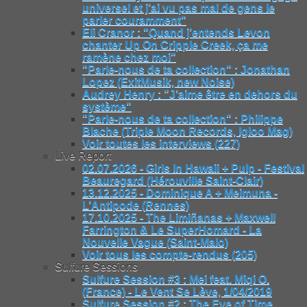
universel et j’ai vu pas mal de gens le
parler couramment"
Eli Cranor : "Quand j’entends Levon
chanter Up On Cripple Creek, ça me
ramène chez moi"
"Parle-nous de ta collection" : Jonathan
Lopez (ExitMusik, new Noise)
Audrey Henry : "J’aime être en dehors du
système"
"Parle-nous de ta collection" : Philippe
Blache (Triple Moon Records, Igloo Mag)
Voir toutes les interviews (227)
Live Report
02.07.2026 - Girls In Hawaii + Pulp - Festival
Beauregard (Hérouville Saint-Clair)
13.12.2025 - Dominique A + Meimuna -
L’Antipode (Rennes)
17.10.2025 - The Limiñanas + Maxwell
Farrington & Le SuperHomard - La
Nouvelle Vague (Saint-Malo)
Voir tous les compte-rendus (205)
Sulfure Sessions
Sulfure Session #3 : Mei feat. Miqi O.
(France) - Le Vent Se Lève, 1/04/2019
Sulfure Session #2 : The Eye of Time