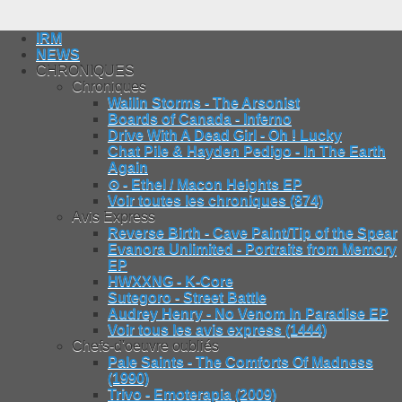
IRM
NEWS
CHRONIQUES
Chroniques
Wailin Storms - The Arsonist
Boards of Canada - Inferno
Drive With A Dead Girl - Oh ! Lucky
Chat Pile & Hayden Pedigo - In The Earth
Again
⊙ - Ethel / Macon Heights EP
Voir toutes les chroniques (874)
Avis Express
Reverse Birth - Cave Paint/Tip of the Spear
Evanora Unlimited - Portraits from Memory
EP
HWXXNG - K-Core
Sutegoro - Street Battle
Audrey Henry - No Venom In Paradise EP
Voir tous les avis express (1444)
Chefs-d'oeuvre oubliés
Pale Saints - The Comforts Of Madness
(1990)
Trivo - Emoterapia (2009)