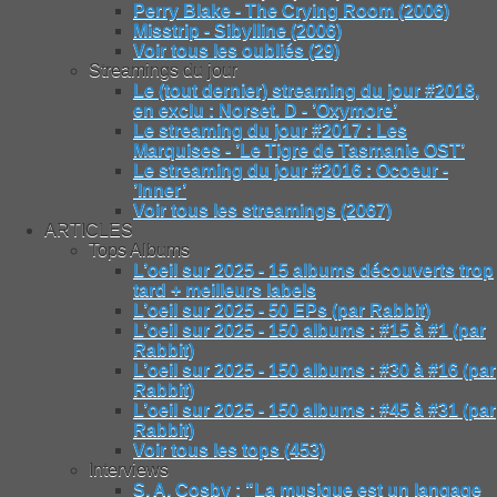
Perry Blake - The Crying Room (2006)
Misstrip - Sibylline (2006)
Voir tous les oubliés (29)
Streamings du jour
Le (tout dernier) streaming du jour #2018,
en exclu : Norset. D - ’Oxymore’
Le streaming du jour #2017 : Les
Marquises - ’Le Tigre de Tasmanie OST’
Le streaming du jour #2016 : Ocoeur -
’Inner’
Voir tous les streamings (2067)
ARTICLES
Tops Albums
L’oeil sur 2025 - 15 albums découverts trop
tard + meilleurs labels
L’oeil sur 2025 - 50 EPs (par Rabbit)
L’oeil sur 2025 - 150 albums : #15 à #1 (par
Rabbit)
L’oeil sur 2025 - 150 albums : #30 à #16 (par
Rabbit)
L’oeil sur 2025 - 150 albums : #45 à #31 (par
Rabbit)
Voir tous les tops (453)
Interviews
S. A. Cosby : "La musique est un langage