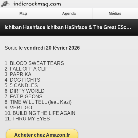
Mag
Agenda
Médias
Ichiban Hashface Ichiban Ha$hface & The Great E$cape
Sortie le
vendredi 20 février 2026
1. BLOOD SWEAT TEARS
2. FALL OFF A CLIFF
3. PAPRIKA
4. DOG FIGHTS
5. 5 CANDLES
6. DIRTY WORLD
7. FAT PIGEONS
8. TIME WILL TELL (feat. Kazi)
9. VERTIGO
10. BUILDING THE LIFE AGAIN
11. THRU MY EYES
Acheter chez Amazon.fr