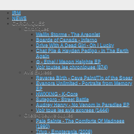
IRM
NEWS
CHRONIQUES
Chroniques
Wailin Storms - The Arsonist
Boards of Canada - Inferno
Drive With A Dead Girl - Oh ! Lucky
Chat Pile & Hayden Pedigo - In The Earth
Again
⊙ - Ethel / Macon Heights EP
Voir toutes les chroniques (874)
Avis Express
Reverse Birth - Cave Paint/Tip of the Spear
Evanora Unlimited - Portraits from Memory
EP
HWXXNG - K-Core
Sutegoro - Street Battle
Audrey Henry - No Venom In Paradise EP
Voir tous les avis express (1444)
Chefs-d'oeuvre oubliés
Pale Saints - The Comforts Of Madness
(1990)
Trivo - Emoterapia (2009)