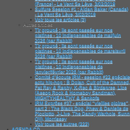
(France) - Le Vent Se Lève, 3/02/2019
Sulfure Session #1 : Aidan Baker (Canada)
- Le Vent Se Lève, 3/02/2019
Voir tous les articles (3)
Autres articles
Tir groupé : ils sont passés sur nos
platines - 10 indispensables de mai/juin
2026 (par Rabbit)
Tir groupé : ils sont passés sur nos
platines - 10 indispensables de mars/avril
2026 (par Rabbit)
Tir groupé : ils sont passés sur nos
platines - 10 indispensables de
janvier/février 2026 (par Rabbit)
Comité d’écoute IRM - session #22 spéciale
actu hip-hop : B Dolan, Cult of the Damned,
Fat Ray & Raphy, K-Rec & Birdapres, Lice
(Aesop Rock & Homeboy Sandman),
MIGHTYHEALTHY & Sankofa
IRM Expr6ss #37 - spécial "vieilles gloires",
part 2 : The Black Dog, Phew & Danielle de
Picciotto, J-Live, The Dandy Warhols, Sunn
O))), Morrissey
Voir tous les autres (222)
AGENDA CD