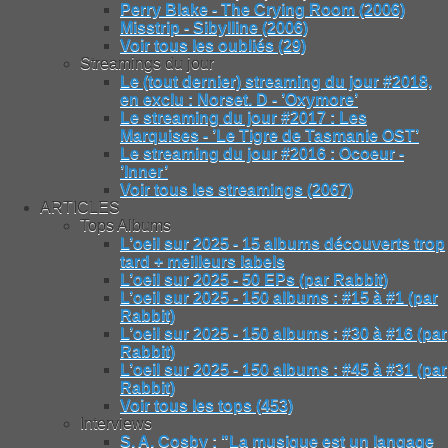
Perry Blake - The Crying Room (2006)
Misstrip - Sibylline (2006)
Voir tous les oubliés (29)
Streamings du jour
Le (tout dernier) streaming du jour #2018,
en exclu : Norset. D - ’Oxymore’
Le streaming du jour #2017 : Les
Marquises - ’Le Tigre de Tasmanie OST’
Le streaming du jour #2016 : Ocoeur -
’Inner’
Voir tous les streamings (2067)
ARTICLES
Tops Albums
L’oeil sur 2025 - 15 albums découverts trop
tard + meilleurs labels
L’oeil sur 2025 - 50 EPs (par Rabbit)
L’oeil sur 2025 - 150 albums : #15 à #1 (par
Rabbit)
L’oeil sur 2025 - 150 albums : #30 à #16 (par
Rabbit)
L’oeil sur 2025 - 150 albums : #45 à #31 (par
Rabbit)
Voir tous les tops (453)
Interviews
S. A. Cosby : "La musique est un langage