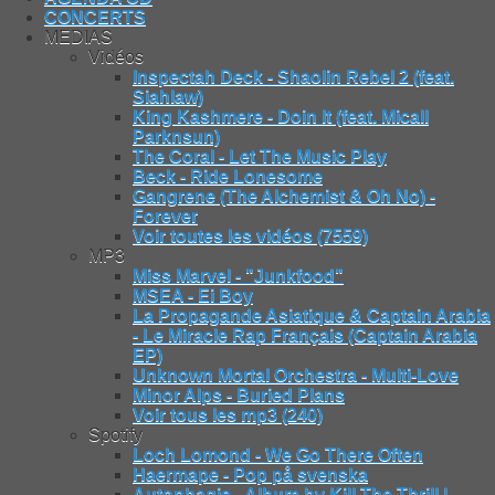
CONCERTS
MEDIAS
Vidéos
Inspectah Deck - Shaolin Rebel 2 (feat.
Siahlaw)
King Kashmere - Doin It (feat. Micall
Parknsun)
The Coral - Let The Music Play
Beck - Ride Lonesome
Gangrene (The Alchemist & Oh No) -
Forever
Voir toutes les vidéos (7559)
MP3
Miss Marvel - "Junkfood"
MSEA - Ei Boy
La Propagande Asiatique & Captain Arabia
- Le Miracle Rap Français (Captain Arabia
EP)
Unknown Mortal Orchestra - Multi-Love
Minor Alps - Buried Plans
Voir tous les mp3 (240)
Spotify
Loch Lomond - We Go There Often
Haermape - Pop på svenska
Autophagie - Album by Kill The Thrill |