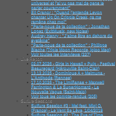
universel et j’ai vu pas mal de gens le
parler couramment"
Eli Cranor : "Quand j’entends Levon
chanter Up On Cripple Creek, ça me
ramène chez moi"
"Parle-nous de ta collection" : Jonathan
Lopez (ExitMusik, new Noise)
Audrey Henry : "J’aime être en dehors du
système"
"Parle-nous de ta collection" : Philippe
Blache (Triple Moon Records, Igloo Mag)
Voir toutes les interviews (227)
Live Report
02.07.2026 - Girls In Hawaii + Pulp - Festival
Beauregard (Hérouville Saint-Clair)
13.12.2025 - Dominique A + Meimuna -
L’Antipode (Rennes)
17.10.2025 - The Limiñanas + Maxwell
Farrington & Le SuperHomard - La
Nouvelle Vague (Saint-Malo)
Voir tous les compte-rendus (205)
Sulfure Sessions
Sulfure Session #3 : Mei feat. Miqi O.
(France) - Le Vent Se Lève, 1/04/2019
Sulfure Session #2 : The Eye of Time