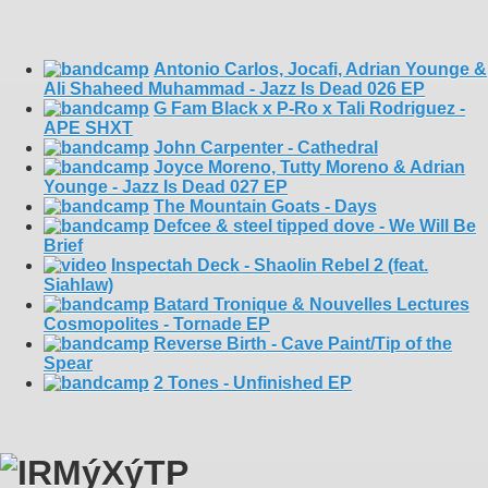
Antonio Carlos, Jocafi, Adrian Younge &
Ali Shaheed Muhammad - Jazz Is Dead 026 EP
G Fam Black x P-Ro x Tali Rodriguez -
APE SHXT
John Carpenter - Cathedral
Joyce Moreno, Tutty Moreno & Adrian
Younge - Jazz Is Dead 027 EP
The Mountain Goats - Days
Defcee & steel tipped dove - We Will Be
Brief
Inspectah Deck - Shaolin Rebel 2 (feat.
Siahlaw)
Batard Tronique & Nouvelles Lectures
Cosmopolites - Tornade EP
Reverse Birth - Cave Paint/Tip of the
Spear
2 Tones - Unfinished EP