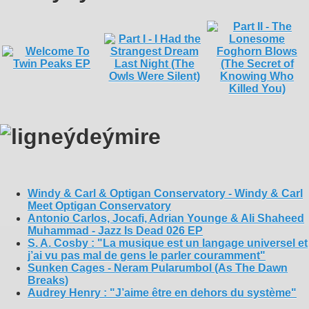
Windy & Carl & Optigan Conservatory - Windy & Carl
Meet Optigan Conservatory
Antonio Carlos, Jocafi, Adrian Younge & Ali Shaheed
Muhammad - Jazz Is Dead 026 EP
S. A. Cosby : "La musique est un langage universel et
j’ai vu pas mal de gens le parler couramment"
Sunken Cages - Neram Pularumbol (As The Dawn
Breaks)
Audrey Henry : "J’aime être en dehors du système"