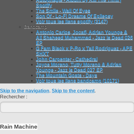
Spotify
The Smile - Wall Of Eyes
Son Of - Lo-Fi Dreams Of Epilepsy
Voir tous les liens spotify (3147)
Bandcamp
Antonio Carlos, Jocafi, Adrian Younge &
Ali Shaheed Muhammad - Jazz Is Dead 026
EP
G Fam Black x P-Ro x Tali Rodriguez - APE
SHXT
John Carpenter - Cathedral
Joyce Moreno, Tutty Moreno & Adrian
Younge - Jazz Is Dead 027 EP
The Mountain Goats - Days
Voir tous les liens bandcamp (10171)
Skip to the navigation
.
Skip to the content
.
Rechercher :
Rain Machine