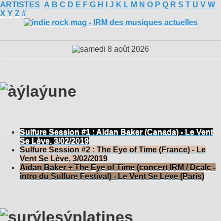
ARTISTES
A
B
C
D
E
F
G
H
I
J
K
L
M
N
O
P
Q
R
S
T
U
V
W
X
Y
Z
#
Sulfure Session #1 : Aidan Baker (Canada) - Le Vent
Se Lève, 3/02/2019
Sulfure Session #2 : The Eye of Time (France) - Le
Vent Se Lève, 3/02/2019
Aidan Baker + The Eye of Time (concert IRM / Dcalc -
intro du Sulfure Festival) - Le Vent Se Lève (Paris)