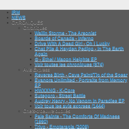
IRM
NEWS
CHRONIQUES
Chroniques
Wailin Storms - The Arsonist
Boards of Canada - Inferno
Drive With A Dead Girl - Oh ! Lucky
Chat Pile & Hayden Pedigo - In The Earth
Again
⊙ - Ethel / Macon Heights EP
Voir toutes les chroniques (874)
Avis Express
Reverse Birth - Cave Paint/Tip of the Spear
Evanora Unlimited - Portraits from Memory
EP
HWXXNG - K-Core
Sutegoro - Street Battle
Audrey Henry - No Venom In Paradise EP
Voir tous les avis express (1444)
Chefs-d'oeuvre oubliés
Pale Saints - The Comforts Of Madness
(1990)
Trivo - Emoterapia (2009)