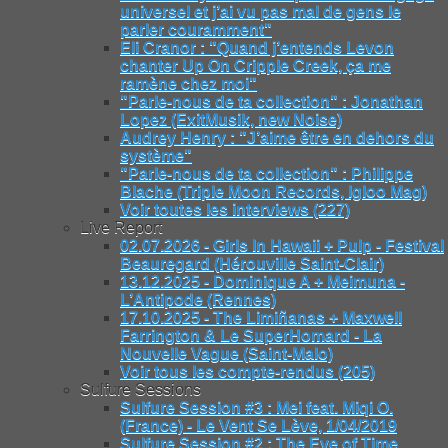
universel et j’ai vu pas mal de gens le
parler couramment"
Eli Cranor : "Quand j’entends Levon
chanter Up On Cripple Creek, ça me
ramène chez moi"
"Parle-nous de ta collection" : Jonathan
Lopez (ExitMusik, new Noise)
Audrey Henry : "J’aime être en dehors du
système"
"Parle-nous de ta collection" : Philippe
Blache (Triple Moon Records, Igloo Mag)
Voir toutes les interviews (227)
Live Report
02.07.2026 - Girls In Hawaii + Pulp - Festival
Beauregard (Hérouville Saint-Clair)
13.12.2025 - Dominique A + Meimuna -
L’Antipode (Rennes)
17.10.2025 - The Limiñanas + Maxwell
Farrington & Le SuperHomard - La
Nouvelle Vague (Saint-Malo)
Voir tous les compte-rendus (205)
Sulfure Sessions
Sulfure Session #3 : Mei feat. Miqi O.
(France) - Le Vent Se Lève, 1/04/2019
Sulfure Session #2 : The Eye of Time