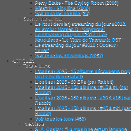
Perry Blake - The Crying Room (2006)
Misstrip - Sibylline (2006)
Voir tous les oubliés (29)
Streamings du jour
Le (tout dernier) streaming du jour #2018,
en exclu : Norset. D - ’Oxymore’
Le streaming du jour #2017 : Les
Marquises - ’Le Tigre de Tasmanie OST’
Le streaming du jour #2016 : Ocoeur -
’Inner’
Voir tous les streamings (2067)
ARTICLES
Tops Albums
L’oeil sur 2025 - 15 albums découverts trop
tard + meilleurs labels
L’oeil sur 2025 - 50 EPs (par Rabbit)
L’oeil sur 2025 - 150 albums : #15 à #1 (par
Rabbit)
L’oeil sur 2025 - 150 albums : #30 à #16 (par
Rabbit)
L’oeil sur 2025 - 150 albums : #45 à #31 (par
Rabbit)
Voir tous les tops (453)
Interviews
S. A. Cosby : "La musique est un langage