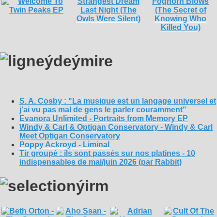
S. A. Cosby : "La musique est un langage universel et
j’ai vu pas mal de gens le parler couramment"
Evanora Unlimited - Portraits from Memory EP
Windy & Carl & Optigan Conservatory - Windy & Carl
Meet Optigan Conservatory
Poppy Ackroyd - Liminal
Tir groupé : ils sont passés sur nos platines - 10
indispensables de mai/juin 2026 (par Rabbit)