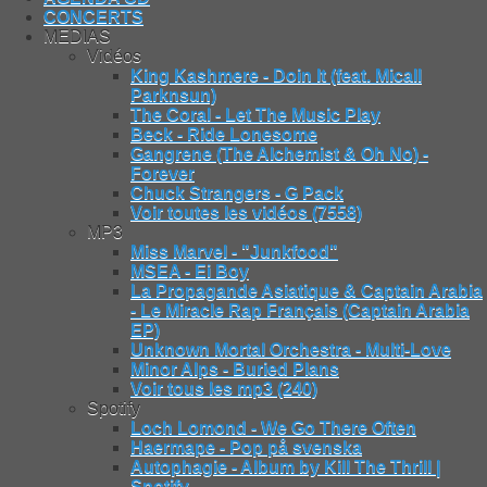
CONCERTS
MEDIAS
Vidéos
King Kashmere - Doin It (feat. Micall
Parknsun)
The Coral - Let The Music Play
Beck - Ride Lonesome
Gangrene (The Alchemist & Oh No) -
Forever
Chuck Strangers - G Pack
Voir toutes les vidéos (7558)
MP3
Miss Marvel - "Junkfood"
MSEA - Ei Boy
La Propagande Asiatique & Captain Arabia
- Le Miracle Rap Français (Captain Arabia
EP)
Unknown Mortal Orchestra - Multi-Love
Minor Alps - Buried Plans
Voir tous les mp3 (240)
Spotify
Loch Lomond - We Go There Often
Haermape - Pop på svenska
Autophagie - Album by Kill The Thrill |
Spotify