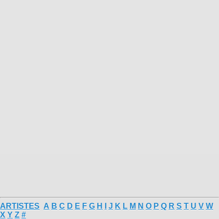
ARTISTES
A
B
C
D
E
F
G
H
I
J
K
L
M
N
O
P
Q
R
S
T
U
V
W
X
Y
Z
#