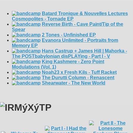
Batard Tronique & Nouvelles Lectures
Cosmopolites - Tornade EP
Reverse Birth - Cave Paint/Tip of the
Spear
2 Tones - Unfinished EP
Evanora Unlimited - Portraits from
Memory EP
Hans Castrup + James Hill | Mahorka -
The POSTbabylonian disPLAYing - Part I - V
King Kashmere - Zero Point
Modulations (Vol. 1)
Noah23 x Fresh Kils - Tuff Racket
The Durutti Column - Renascent
Shearwater - The New World