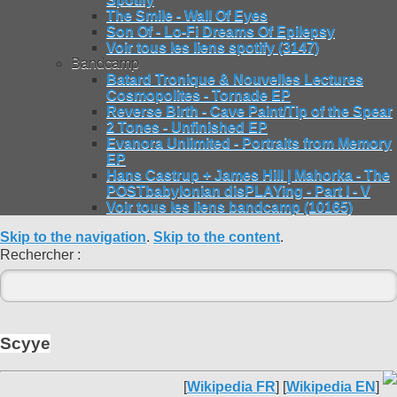
The Smile - Wall Of Eyes
Son Of - Lo-Fi Dreams Of Epilepsy
Voir tous les liens spotify (3147)
Bandcamp
Batard Tronique & Nouvelles Lectures
Cosmopolites - Tornade EP
Reverse Birth - Cave Paint/Tip of the Spear
2 Tones - Unfinished EP
Evanora Unlimited - Portraits from Memory
EP
Hans Castrup + James Hill | Mahorka - The
POSTbabylonian disPLAYing - Part I - V
Voir tous les liens bandcamp (10165)
Skip to the navigation
.
Skip to the content
.
Rechercher :
Scyye
[
Wikipedia FR
] [
Wikipedia EN
]