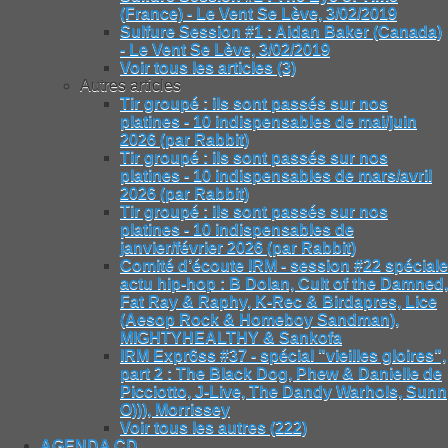
(France) - Le Vent Se Lève, 3/02/2019
Sulfure Session #1 : Aidan Baker (Canada)
- Le Vent Se Lève, 3/02/2019
Voir tous les articles (3)
Autres articles
Tir groupé : ils sont passés sur nos
platines - 10 indispensables de mai/juin
2026 (par Rabbit)
Tir groupé : ils sont passés sur nos
platines - 10 indispensables de mars/avril
2026 (par Rabbit)
Tir groupé : ils sont passés sur nos
platines - 10 indispensables de
janvier/février 2026 (par Rabbit)
Comité d’écoute IRM - session #22 spéciale
actu hip-hop : B Dolan, Cult of the Damned,
Fat Ray & Raphy, K-Rec & Birdapres, Lice
(Aesop Rock & Homeboy Sandman),
MIGHTYHEALTHY & Sankofa
IRM Expr6ss #37 - spécial "vieilles gloires",
part 2 : The Black Dog, Phew & Danielle de
Picciotto, J-Live, The Dandy Warhols, Sunn
O))), Morrissey
Voir tous les autres (222)
AGENDA CD