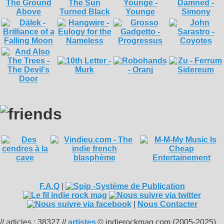
F.A.Q
|
|
Nous Contacter
// articles : 38327 //
artistes
© indierockmag.com (2005-2025)