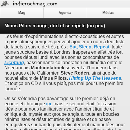
Mag
Agenda
Médias
Minus Pilots mange, dort et se répète (un peu)
Les férus d’expérimentations électro-acoustiques et autres
impros atmosphériques peuvent ajouter un nom à leur liste
de labels à suivre de très près :
Eat, Sleep, Repeat
, toute
jeune structure basée à Londres, frappera en effet très fort
pour ses débuts lundi avec les sorties concomitantes de
Lichtung
,
passionnante collaboration multimédia entre le
Néerlandais
Machinefabriek
souvent à l’honneur dans
nos pages et le Californien
Steve Roden
, ainsi que du
nouvel album de
Minus Pilots
,
Hitting Up The Heavens
.
Et tout ça en CD s’il vous plaît, pas mal pour une première
fournée.
On se s’étendra pas davantage sur le premier, déjà en
écoute et chroniqué
ici
, mais le second était l’occasion
idéale pour nous familiariser avec l’ambient liquide et
onirique du mystérieux groupe anglais, toute en boucles
minimalistes et déstructurées de guitare et de basse
enregistrées sur bande puis délicatement manipulées pour
donner cette impression de luxuriance anesthésiante. Un