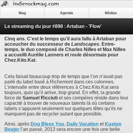
Mag
Agenda
Médias
Le streaming du jour #898 : Artaban - ’Flow’
Cinq ans. C’est le temps qu’il aura fallu à
Artaban
pour
accoucher du successeur de
Landscapes
.
Entre-
temps, le duo composé de
Charles Nilles
et
Max Nilles
a accueilli
Aurélie Lanners
et roule désormais pour
Chez.Kito.Kat.
Cela faisait beaucoup trop de temps que l’on n’avait pas
parlé du label basé à Richemont dans ces colonnes.
L’intervalle entre deux références à Chez.Kito.Kat sera
toujours, quoi qu’il arrive, trop grand. En effet, la grande
force de
Samuel Ricciuti
et ses compères réside dans leur
capacité à trouver de nouveaux talents là où certains
labels s’appuient seulement sur quelques têtes qu’ils ne
manquent pas de recycler autant que possible.
Ainsi, après
Dog Bless You
,
Daily Vacation
et
Kuston
Beater
l’an passé, 2013 sera encore une fois une belle