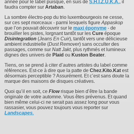
année pour le label puisque, en suis de
S.H.I.Z.U.K.A.
, il
faudra compter sur
Artaban
.
La sombre électro-pop du trio luxembourgeois ne cesse,
sur ces sept morceaux - parmi lesquels figure
Appaskop
que l’on pouvait découvrir sur le
maxi éponyme
- de
brouiller les pistes, lorgnant tantôt sur les
Cure
époque
Disintegration
(
Jeans En Cuir
), tantôt vers une délicieuse
ambient industrielle (
Dust Remover
) sans occulter des
passages, comme sur
Natt Jakt
, plus rythmés et lumineux
dignes des univers de
Plaid
ou
Kuston Beater
.
Tiens, on se prend à citer d’autres artistes du label comme
références. Est-ce à dire que la patte de
Chez.Kito.Kat
est
désormais perceptible ? Assurément. Et c’est sans doute la
marque des maisons de disques créatives.
Quoi qu’il en soit, ce
Flow
risque bien d’être la bande
originale de votre automne. Vous êtes prévenus. Et quand
bien même celui-ci ne serait pas assez long pour vous
rassasier, vous pouvez toujours vous reporter sur
Landscapes
.