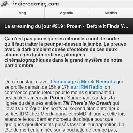
Mag
Agenda
Médias
Le streaming du jour #919 : Proem - ’Before It Finds You’ & Atrium Carceri - ’The Untold’
Ça n’est pas parce que les citrouilles sont de sortie
qu’il faut traiter la peur par-dessus la jambe. La preuve
avec le dark ambient cuvée d’octobre de ces deux
albums très lustmordiens, plongées
cinématographiques dans le grand mystère de notre
part d’ombre.
De circonstance avec
l’hommage à Merck Records
qui
se profile demain de 15h à 17h
sur IRM Radio
, on
commence par le retour pour le moins surprenant du
beatmaker américain
Proem
. Surprenant car dans la
lignée du déjà très ambient
Till There’s No Breath
qui
l’avait vu reléguer les beats au second plan entre deux
sorties IDM chez Merck, donc, et n5MD, il faudra cette fois
attendre le tout dernier morceau du disque pour que
quelques grouillements pulsés fassent leur apparition. La
tête de mort enluminée sur la pochette ne trompe pas,