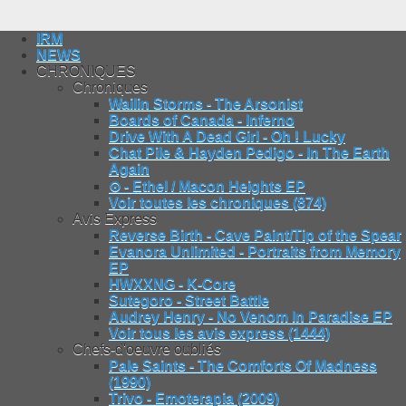
IRM
NEWS
CHRONIQUES
Chroniques
Wailin Storms - The Arsonist
Boards of Canada - Inferno
Drive With A Dead Girl - Oh ! Lucky
Chat Pile & Hayden Pedigo - In The Earth
Again
⊙ - Ethel / Macon Heights EP
Voir toutes les chroniques (874)
Avis Express
Reverse Birth - Cave Paint/Tip of the Spear
Evanora Unlimited - Portraits from Memory
EP
HWXXNG - K-Core
Sutegoro - Street Battle
Audrey Henry - No Venom In Paradise EP
Voir tous les avis express (1444)
Chefs-d'oeuvre oubliés
Pale Saints - The Comforts Of Madness
(1990)
Trivo - Emoterapia (2009)