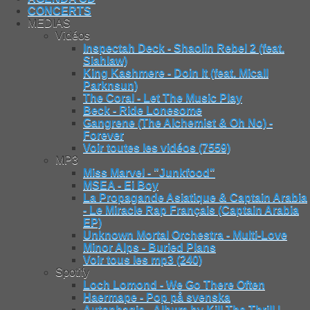
CONCERTS
MEDIAS
Vidéos
Inspectah Deck - Shaolin Rebel 2 (feat.
Siahlaw)
King Kashmere - Doin It (feat. Micall
Parknsun)
The Coral - Let The Music Play
Beck - Ride Lonesome
Gangrene (The Alchemist & Oh No) -
Forever
Voir toutes les vidéos (7559)
MP3
Miss Marvel - "Junkfood"
MSEA - Ei Boy
La Propagande Asiatique & Captain Arabia
- Le Miracle Rap Français (Captain Arabia
EP)
Unknown Mortal Orchestra - Multi-Love
Minor Alps - Buried Plans
Voir tous les mp3 (240)
Spotify
Loch Lomond - We Go There Often
Haermape - Pop på svenska
Autophagie - Album by Kill The Thrill |