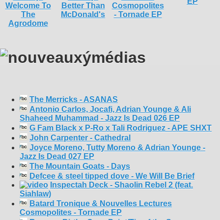
The Merricks - ASANAS
Antonio Carlos, Jocafi, Adrian Younge & Ali
Shaheed Muhammad - Jazz Is Dead 026 EP
G Fam Black x P-Ro x Tali Rodriguez - APE SHXT
John Carpenter - Cathedral
Joyce Moreno, Tutty Moreno & Adrian Younge -
Jazz Is Dead 027 EP
The Mountain Goats - Days
Defcee & steel tipped dove - We Will Be Brief
Inspectah Deck - Shaolin Rebel 2 (feat.
Siahlaw)
Batard Tronique & Nouvelles Lectures
Cosmopolites - Tornade EP