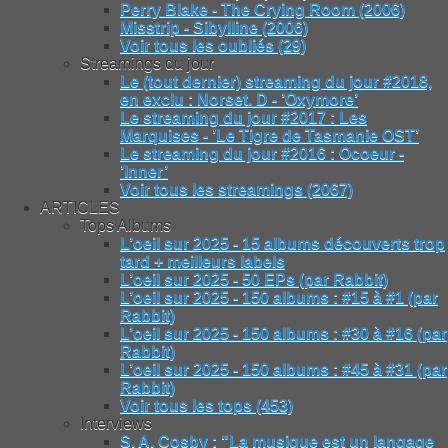
Perry Blake - The Crying Room (2006)
Misstrip - Sibylline (2006)
Voir tous les oubliés (29)
Streamings du jour
Le (tout dernier) streaming du jour #2018,
en exclu : Norset. D - ’Oxymore’
Le streaming du jour #2017 : Les
Marquises - ’Le Tigre de Tasmanie OST’
Le streaming du jour #2016 : Ocoeur -
’Inner’
Voir tous les streamings (2067)
ARTICLES
Tops Albums
L’oeil sur 2025 - 15 albums découverts trop
tard + meilleurs labels
L’oeil sur 2025 - 50 EPs (par Rabbit)
L’oeil sur 2025 - 150 albums : #15 à #1 (par
Rabbit)
L’oeil sur 2025 - 150 albums : #30 à #16 (par
Rabbit)
L’oeil sur 2025 - 150 albums : #45 à #31 (par
Rabbit)
Voir tous les tops (453)
Interviews
S. A. Cosby : "La musique est un langage