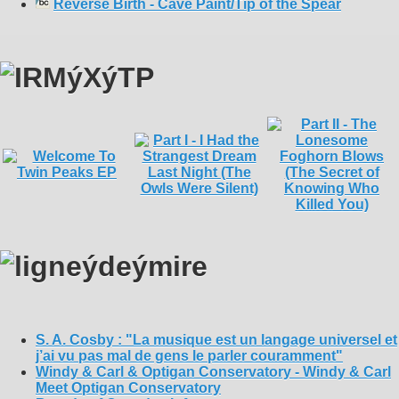
Reverse Birth - Cave Paint/Tip of the Spear
S. A. Cosby : "La musique est un langage universel et
j’ai vu pas mal de gens le parler couramment"
Windy & Carl & Optigan Conservatory - Windy & Carl
Meet Optigan Conservatory