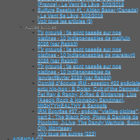
(France) - Le Vent Se Lève, 3/02/2019
Sulfure Session #1 : Aidan Baker (Canada)
- Le Vent Se Lève, 3/02/2019
Voir tous les articles (3)
Autres articles
Tir groupé : ils sont passés sur nos
platines - 10 indispensables de mai/juin
2026 (par Rabbit)
Tir groupé : ils sont passés sur nos
platines - 10 indispensables de mars/avril
2026 (par Rabbit)
Tir groupé : ils sont passés sur nos
platines - 10 indispensables de
janvier/février 2026 (par Rabbit)
Comité d’écoute IRM - session #22 spéciale
actu hip-hop : B Dolan, Cult of the Damned,
Fat Ray & Raphy, K-Rec & Birdapres, Lice
(Aesop Rock & Homeboy Sandman),
MIGHTYHEALTHY & Sankofa
IRM Expr6ss #37 - spécial "vieilles gloires",
part 2 : The Black Dog, Phew & Danielle de
Picciotto, J-Live, The Dandy Warhols, Sunn
O))), Morrissey
Voir tous les autres (222)
AGENDA CD