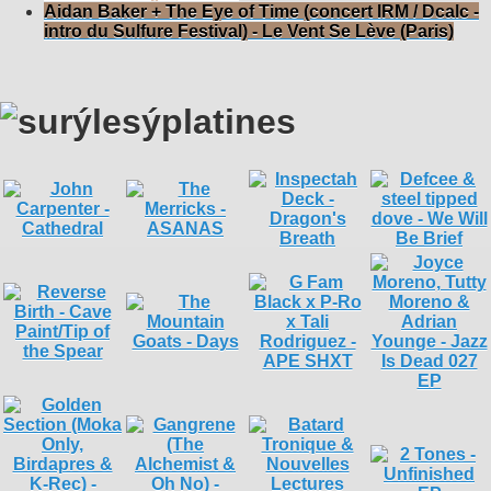
Aidan Baker + The Eye of Time (concert IRM / Dcalc -
intro du Sulfure Festival) - Le Vent Se Lève (Paris)