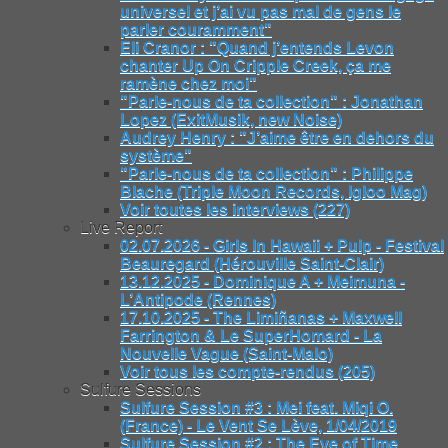
universel et j’ai vu pas mal de gens le
parler couramment"
Eli Cranor : "Quand j’entends Levon
chanter Up On Cripple Creek, ça me
ramène chez moi"
"Parle-nous de ta collection" : Jonathan
Lopez (ExitMusik, new Noise)
Audrey Henry : "J’aime être en dehors du
système"
"Parle-nous de ta collection" : Philippe
Blache (Triple Moon Records, Igloo Mag)
Voir toutes les interviews (227)
Live Report
02.07.2026 - Girls In Hawaii + Pulp - Festival
Beauregard (Hérouville Saint-Clair)
13.12.2025 - Dominique A + Meimuna -
L’Antipode (Rennes)
17.10.2025 - The Limiñanas + Maxwell
Farrington & Le SuperHomard - La
Nouvelle Vague (Saint-Malo)
Voir tous les compte-rendus (205)
Sulfure Sessions
Sulfure Session #3 : Mei feat. Miqi O.
(France) - Le Vent Se Lève, 1/04/2019
Sulfure Session #2 : The Eye of Time