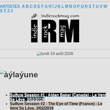
ARTISTES
A
B
C
D
E
F
G
H
I
J
K
L
M
N
O
P
Q
R
S
T
U
V
W
X
Y
Z
#
Sulfure Session #1 : Aidan Baker (Canada) - Le Vent
Se Lève, 3/02/2019
Sulfure Session #2 : The Eye of Time (France) - Le
Vent Se Lève, 3/02/2019