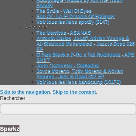
Spotify
The Smile - Wall Of Eyes
Son Of - Lo-Fi Dreams Of Epilepsy
Voir tous les liens spotify (3147)
Bandcamp
The Merricks - ASANAS
Antonio Carlos, Jocafi, Adrian Younge &
Ali Shaheed Muhammad - Jazz Is Dead 026
EP
G Fam Black x P-Ro x Tali Rodriguez - APE
SHXT
John Carpenter - Cathedral
Joyce Moreno, Tutty Moreno & Adrian
Younge - Jazz Is Dead 027 EP
Voir tous les liens bandcamp (10172)
Skip to the navigation
.
Skip to the content
.
Rechercher :
Sparkz