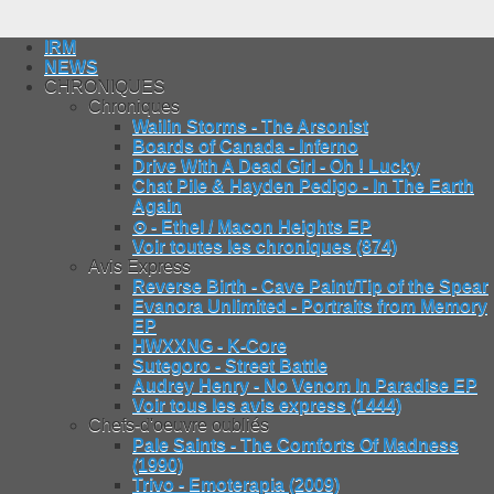
IRM
NEWS
CHRONIQUES
Chroniques
Wailin Storms - The Arsonist
Boards of Canada - Inferno
Drive With A Dead Girl - Oh ! Lucky
Chat Pile & Hayden Pedigo - In The Earth
Again
⊙ - Ethel / Macon Heights EP
Voir toutes les chroniques (874)
Avis Express
Reverse Birth - Cave Paint/Tip of the Spear
Evanora Unlimited - Portraits from Memory
EP
HWXXNG - K-Core
Sutegoro - Street Battle
Audrey Henry - No Venom In Paradise EP
Voir tous les avis express (1444)
Chefs-d'oeuvre oubliés
Pale Saints - The Comforts Of Madness
(1990)
Trivo - Emoterapia (2009)