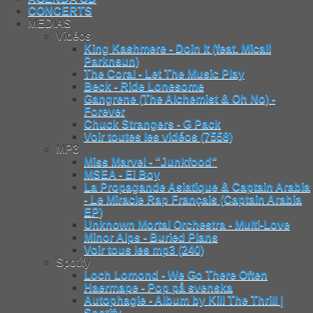
CONCERTS
MEDIAS
Vidéos
King Kashmere - Doin It (feat. Micall
Parknsun)
The Coral - Let The Music Play
Beck - Ride Lonesome
Gangrene (The Alchemist & Oh No) -
Forever
Chuck Strangers - G Pack
Voir toutes les vidéos (7558)
MP3
Miss Marvel - "Junkfood"
MSEA - Ei Boy
La Propagande Asiatique & Captain Arabia
- Le Miracle Rap Français (Captain Arabia
EP)
Unknown Mortal Orchestra - Multi-Love
Minor Alps - Buried Plans
Voir tous les mp3 (240)
Spotify
Loch Lomond - We Go There Often
Haermape - Pop på svenska
Autophagie - Album by Kill The Thrill |
Spotify