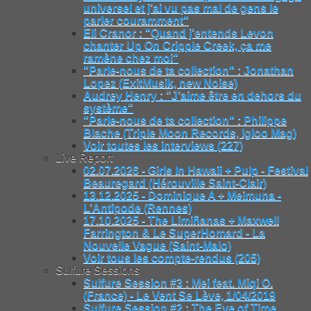
universel et j’ai vu pas mal de gens le
parler couramment"
Eli Cranor : "Quand j’entends Levon
chanter Up On Cripple Creek, ça me
ramène chez moi"
"Parle-nous de ta collection" : Jonathan
Lopez (ExitMusik, new Noise)
Audrey Henry : "J’aime être en dehors du
système"
"Parle-nous de ta collection" : Philippe
Blache (Triple Moon Records, Igloo Mag)
Voir toutes les interviews (227)
Live Report
02.07.2026 - Girls In Hawaii + Pulp - Festival
Beauregard (Hérouville Saint-Clair)
13.12.2025 - Dominique A + Meimuna -
L’Antipode (Rennes)
17.10.2025 - The Limiñanas + Maxwell
Farrington & Le SuperHomard - La
Nouvelle Vague (Saint-Malo)
Voir tous les compte-rendus (205)
Sulfure Sessions
Sulfure Session #3 : Mei feat. Miqi O.
(France) - Le Vent Se Lève, 1/04/2019
Sulfure Session #2 : The Eye of Time