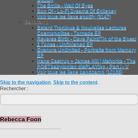
The Smile - Wall Of Eyes
Son Of - Lo-Fi Dreams Of Epilepsy
Voir tous les liens spotify (3147)
Bandcamp
Batard Tronique & Nouvelles Lectures
Cosmopolites - Tornade EP
Reverse Birth - Cave Paint/Tip of the Spear
2 Tones - Unfinished EP
Evanora Unlimited - Portraits from Memory
EP
Hans Castrup + James Hill | Mahorka - The
POSTbabylonian disPLAYing - Part I - V
Voir tous les liens bandcamp (10165)
Skip to the navigation
.
Skip to the content
.
Rechercher :
Rebecca Foon