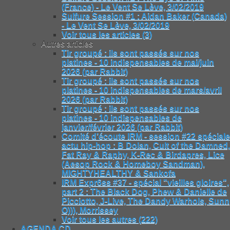
(France) - Le Vent Se Lève, 3/02/2019
Sulfure Session #1 : Aidan Baker (Canada)
- Le Vent Se Lève, 3/02/2019
Voir tous les articles (3)
Autres articles
Tir groupé : ils sont passés sur nos
platines - 10 indispensables de mai/juin
2026 (par Rabbit)
Tir groupé : ils sont passés sur nos
platines - 10 indispensables de mars/avril
2026 (par Rabbit)
Tir groupé : ils sont passés sur nos
platines - 10 indispensables de
janvier/février 2026 (par Rabbit)
Comité d’écoute IRM - session #22 spéciale
actu hip-hop : B Dolan, Cult of the Damned,
Fat Ray & Raphy, K-Rec & Birdapres, Lice
(Aesop Rock & Homeboy Sandman),
MIGHTYHEALTHY & Sankofa
IRM Expr6ss #37 - spécial "vieilles gloires",
part 2 : The Black Dog, Phew & Danielle de
Picciotto, J-Live, The Dandy Warhols, Sunn
O))), Morrissey
Voir tous les autres (222)
AGENDA CD