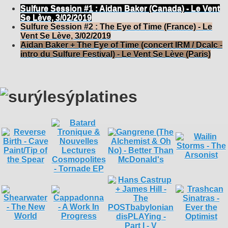
Sulfure Session #1 : Aidan Baker (Canada) - Le Vent
Se Lève, 3/02/2019
Sulfure Session #2 : The Eye of Time (France) - Le
Vent Se Lève, 3/02/2019
Aidan Baker + The Eye of Time (concert IRM / Dcalc -
intro du Sulfure Festival) - Le Vent Se Lève (Paris)