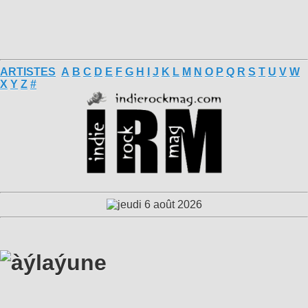
ARTISTES
A
B
C
D
E
F
G
H
I
J
K
L
M
N
O
P
Q
R
S
T
U
V
W
X
Y
Z
#