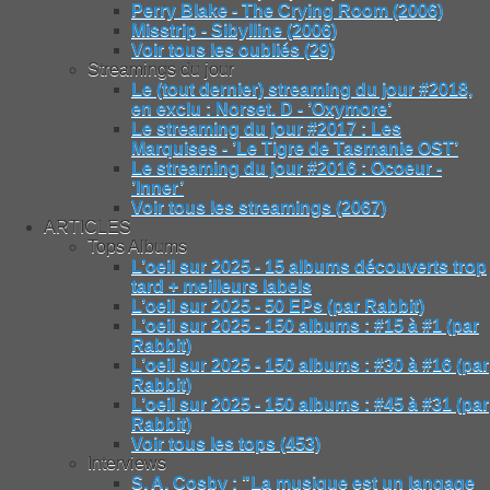
Perry Blake - The Crying Room (2006)
Misstrip - Sibylline (2006)
Voir tous les oubliés (29)
Streamings du jour
Le (tout dernier) streaming du jour #2018,
en exclu : Norset. D - ’Oxymore’
Le streaming du jour #2017 : Les
Marquises - ’Le Tigre de Tasmanie OST’
Le streaming du jour #2016 : Ocoeur -
’Inner’
Voir tous les streamings (2067)
ARTICLES
Tops Albums
L’oeil sur 2025 - 15 albums découverts trop
tard + meilleurs labels
L’oeil sur 2025 - 50 EPs (par Rabbit)
L’oeil sur 2025 - 150 albums : #15 à #1 (par
Rabbit)
L’oeil sur 2025 - 150 albums : #30 à #16 (par
Rabbit)
L’oeil sur 2025 - 150 albums : #45 à #31 (par
Rabbit)
Voir tous les tops (453)
Interviews
S. A. Cosby : "La musique est un langage