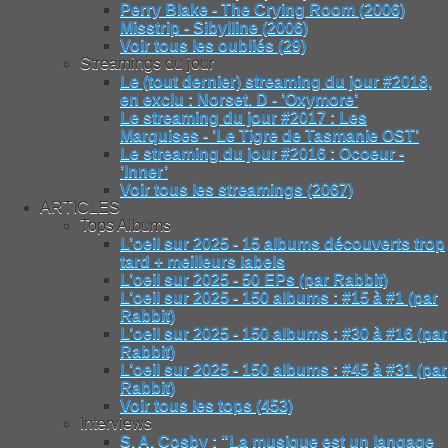
Perry Blake - The Crying Room (2006)
Misstrip - Sibylline (2006)
Voir tous les oubliés (29)
Streamings du jour
Le (tout dernier) streaming du jour #2018,
en exclu : Norset. D - ’Oxymore’
Le streaming du jour #2017 : Les
Marquises - ’Le Tigre de Tasmanie OST’
Le streaming du jour #2016 : Ocoeur -
’Inner’
Voir tous les streamings (2067)
ARTICLES
Tops Albums
L’oeil sur 2025 - 15 albums découverts trop
tard + meilleurs labels
L’oeil sur 2025 - 50 EPs (par Rabbit)
L’oeil sur 2025 - 150 albums : #15 à #1 (par
Rabbit)
L’oeil sur 2025 - 150 albums : #30 à #16 (par
Rabbit)
L’oeil sur 2025 - 150 albums : #45 à #31 (par
Rabbit)
Voir tous les tops (453)
Interviews
S. A. Cosby : "La musique est un langage