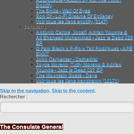
Spotify
The Smile - Wall Of Eyes
Son Of - Lo-Fi Dreams Of Epilepsy
Voir tous les liens spotify (3147)
Bandcamp
Antonio Carlos, Jocafi, Adrian Younge &
Ali Shaheed Muhammad - Jazz Is Dead 026
EP
G Fam Black x P-Ro x Tali Rodriguez - APE
SHXT
John Carpenter - Cathedral
Joyce Moreno, Tutty Moreno & Adrian
Younge - Jazz Is Dead 027 EP
The Mountain Goats - Days
Voir tous les liens bandcamp (10171)
Skip to the navigation
.
Skip to the content
.
Rechercher :
The Consulate General