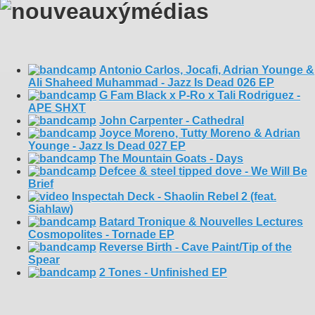
Antonio Carlos, Jocafi, Adrian Younge &
Ali Shaheed Muhammad - Jazz Is Dead 026 EP
G Fam Black x P-Ro x Tali Rodriguez -
APE SHXT
John Carpenter - Cathedral
Joyce Moreno, Tutty Moreno & Adrian
Younge - Jazz Is Dead 027 EP
The Mountain Goats - Days
Defcee & steel tipped dove - We Will Be
Brief
Inspectah Deck - Shaolin Rebel 2 (feat.
Siahlaw)
Batard Tronique & Nouvelles Lectures
Cosmopolites - Tornade EP
Reverse Birth - Cave Paint/Tip of the
Spear
2 Tones - Unfinished EP