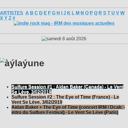
ARTISTES
A
B
C
D
E
F
G
H
I
J
K
L
M
N
O
P
Q
R
S
T
U
V
W
X
Y
Z
#
Sulfure Session #1 : Aidan Baker (Canada) - Le Vent
Se Lève, 3/02/2019
Sulfure Session #2 : The Eye of Time (France) - Le
Vent Se Lève, 3/02/2019
Aidan Baker + The Eye of Time (concert IRM / Dcalc -
intro du Sulfure Festival) - Le Vent Se Lève (Paris)