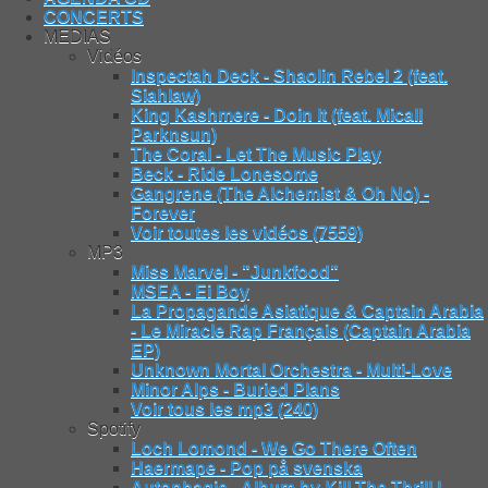
CONCERTS
MEDIAS
Vidéos
Inspectah Deck - Shaolin Rebel 2 (feat.
Siahlaw)
King Kashmere - Doin It (feat. Micall
Parknsun)
The Coral - Let The Music Play
Beck - Ride Lonesome
Gangrene (The Alchemist & Oh No) -
Forever
Voir toutes les vidéos (7559)
MP3
Miss Marvel - "Junkfood"
MSEA - Ei Boy
La Propagande Asiatique & Captain Arabia
- Le Miracle Rap Français (Captain Arabia
EP)
Unknown Mortal Orchestra - Multi-Love
Minor Alps - Buried Plans
Voir tous les mp3 (240)
Spotify
Loch Lomond - We Go There Often
Haermape - Pop på svenska
Autophagie - Album by Kill The Thrill |