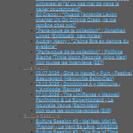
universel et j’ai vu pas mal de gens le
parler couramment"
Eli Cranor : "Quand j’entends Levon
chanter Up On Cripple Creek, ça me
ramène chez moi"
"Parle-nous de ta collection" : Jonathan
Lopez (ExitMusik, new Noise)
Audrey Henry : "J’aime être en dehors du
système"
"Parle-nous de ta collection" : Philippe
Blache (Triple Moon Records, Igloo Mag)
Voir toutes les interviews (227)
Live Report
02.07.2026 - Girls In Hawaii + Pulp - Festival
Beauregard (Hérouville Saint-Clair)
13.12.2025 - Dominique A + Meimuna -
L’Antipode (Rennes)
17.10.2025 - The Limiñanas + Maxwell
Farrington & Le SuperHomard - La
Nouvelle Vague (Saint-Malo)
Voir tous les compte-rendus (205)
Sulfure Sessions
Sulfure Session #3 : Mei feat. Miqi O.
(France) - Le Vent Se Lève, 1/04/2019
Sulfure Session #2 : The Eye of Time