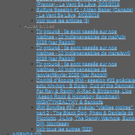
(France) - Le Vent Se Lève, 3/02/2019
Sulfure Session #1 : Aidan Baker (Canada)
- Le Vent Se Lève, 3/02/2019
Voir tous les articles (3)
Autres articles
Tir groupé : ils sont passés sur nos
platines - 10 indispensables de mai/juin
2026 (par Rabbit)
Tir groupé : ils sont passés sur nos
platines - 10 indispensables de mars/avril
2026 (par Rabbit)
Tir groupé : ils sont passés sur nos
platines - 10 indispensables de
janvier/février 2026 (par Rabbit)
Comité d’écoute IRM - session #22 spéciale
actu hip-hop : B Dolan, Cult of the Damned,
Fat Ray & Raphy, K-Rec & Birdapres, Lice
(Aesop Rock & Homeboy Sandman),
MIGHTYHEALTHY & Sankofa
IRM Expr6ss #37 - spécial "vieilles gloires",
part 2 : The Black Dog, Phew & Danielle de
Picciotto, J-Live, The Dandy Warhols, Sunn
O))), Morrissey
Voir tous les autres (222)
AGENDA CD