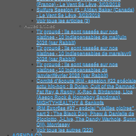
(France) - Le Vent Se Lève, 3/02/2019
Sulfure Session #1 : Aidan Baker (Canada)
- Le Vent Se Lève, 3/02/2019
Voir tous les articles (3)
Autres articles
Tir groupé : ils sont passés sur nos
platines - 10 indispensables de mai/juin
2026 (par Rabbit)
Tir groupé : ils sont passés sur nos
platines - 10 indispensables de mars/avril
2026 (par Rabbit)
Tir groupé : ils sont passés sur nos
platines - 10 indispensables de
janvier/février 2026 (par Rabbit)
Comité d’écoute IRM - session #22 spéciale
actu hip-hop : B Dolan, Cult of the Damned,
Fat Ray & Raphy, K-Rec & Birdapres, Lice
(Aesop Rock & Homeboy Sandman),
MIGHTYHEALTHY & Sankofa
IRM Expr6ss #37 - spécial "vieilles gloires",
part 2 : The Black Dog, Phew & Danielle de
Picciotto, J-Live, The Dandy Warhols, Sunn
O))), Morrissey
Voir tous les autres (222)
AGENDA CD