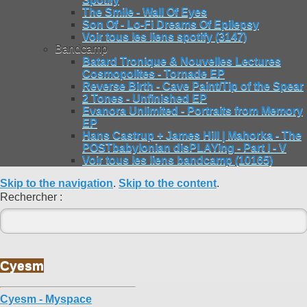
The Smile - Wall Of Eyes
Son Of - Lo-Fi Dreams Of Epilepsy
Voir tous les liens spotify (3147)
Bandcamp
Batard Tronique & Nouvelles Lectures
Cosmopolites - Tornade EP
Reverse Birth - Cave Paint/Tip of the Spear
2 Tones - Unfinished EP
Evanora Unlimited - Portraits from Memory
EP
Hans Castrup + James Hill | Mahorka - The
POSTbabylonian disPLAYing - Part I - V
Voir tous les liens bandcamp (10165)
Skip to the navigation
.
Skip to the content
.
Rechercher :
Cyesm
Cyesm - Myspace