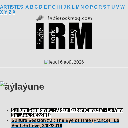
ARTISTES
A
B
C
D
E
F
G
H
I
J
K
L
M
N
O
P
Q
R
S
T
U
V
W
X
Y
Z
#
Sulfure Session #1 : Aidan Baker (Canada) - Le Vent
Se Lève, 3/02/2019
Sulfure Session #2 : The Eye of Time (France) - Le
Vent Se Lève, 3/02/2019