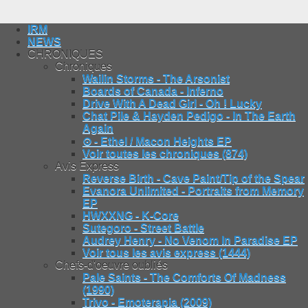
IRM
NEWS
CHRONIQUES
Chroniques
Wailin Storms - The Arsonist
Boards of Canada - Inferno
Drive With A Dead Girl - Oh ! Lucky
Chat Pile & Hayden Pedigo - In The Earth
Again
⊙ - Ethel / Macon Heights EP
Voir toutes les chroniques (874)
Avis Express
Reverse Birth - Cave Paint/Tip of the Spear
Evanora Unlimited - Portraits from Memory
EP
HWXXNG - K-Core
Sutegoro - Street Battle
Audrey Henry - No Venom In Paradise EP
Voir tous les avis express (1444)
Chefs-d'oeuvre oubliés
Pale Saints - The Comforts Of Madness
(1990)
Trivo - Emoterapia (2009)