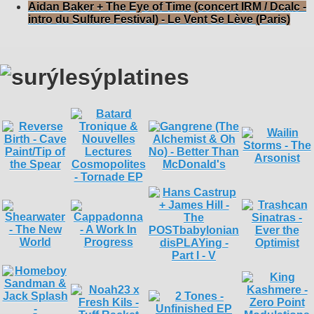
Aidan Baker + The Eye of Time (concert IRM / Dcalc -
intro du Sulfure Festival) - Le Vent Se Lève (Paris)