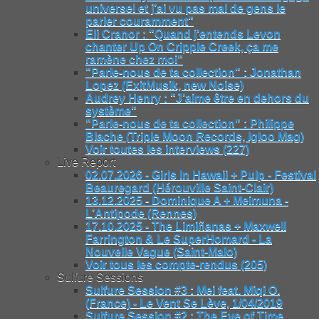
universel et j’ai vu pas mal de gens le
parler couramment"
Eli Cranor : "Quand j’entends Levon
chanter Up On Cripple Creek, ça me
ramène chez moi"
"Parle-nous de ta collection" : Jonathan
Lopez (ExitMusik, new Noise)
Audrey Henry : "J’aime être en dehors du
système"
"Parle-nous de ta collection" : Philippe
Blache (Triple Moon Records, Igloo Mag)
Voir toutes les interviews (227)
Live Report
02.07.2026 - Girls In Hawaii + Pulp - Festival
Beauregard (Hérouville Saint-Clair)
13.12.2025 - Dominique A + Meimuna -
L’Antipode (Rennes)
17.10.2025 - The Limiñanas + Maxwell
Farrington & Le SuperHomard - La
Nouvelle Vague (Saint-Malo)
Voir tous les compte-rendus (205)
Sulfure Sessions
Sulfure Session #3 : Mei feat. Miqi O.
(France) - Le Vent Se Lève, 1/04/2019
Sulfure Session #2 : The Eye of Time