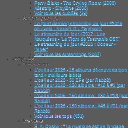
Perry Blake - The Crying Room (2006)
Misstrip - Sibylline (2006)
Voir tous les oubliés (29)
Streamings du jour
Le (tout dernier) streaming du jour #2018,
en exclu : Norset. D - ’Oxymore’
Le streaming du jour #2017 : Les
Marquises - ’Le Tigre de Tasmanie OST’
Le streaming du jour #2016 : Ocoeur -
’Inner’
Voir tous les streamings (2067)
ARTICLES
Tops Albums
L’oeil sur 2025 - 15 albums découverts trop
tard + meilleurs labels
L’oeil sur 2025 - 50 EPs (par Rabbit)
L’oeil sur 2025 - 150 albums : #15 à #1 (par
Rabbit)
L’oeil sur 2025 - 150 albums : #30 à #16 (par
Rabbit)
L’oeil sur 2025 - 150 albums : #45 à #31 (par
Rabbit)
Voir tous les tops (453)
Interviews
S. A. Cosby : "La musique est un langage