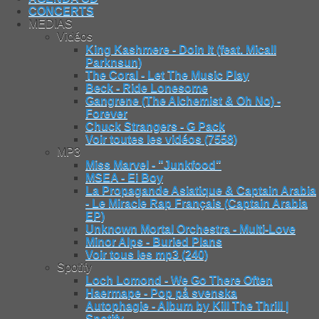
CONCERTS
MEDIAS
Vidéos
King Kashmere - Doin It (feat. Micall
Parknsun)
The Coral - Let The Music Play
Beck - Ride Lonesome
Gangrene (The Alchemist & Oh No) -
Forever
Chuck Strangers - G Pack
Voir toutes les vidéos (7558)
MP3
Miss Marvel - "Junkfood"
MSEA - Ei Boy
La Propagande Asiatique & Captain Arabia
- Le Miracle Rap Français (Captain Arabia
EP)
Unknown Mortal Orchestra - Multi-Love
Minor Alps - Buried Plans
Voir tous les mp3 (240)
Spotify
Loch Lomond - We Go There Often
Haermape - Pop på svenska
Autophagie - Album by Kill The Thrill |
Spotify