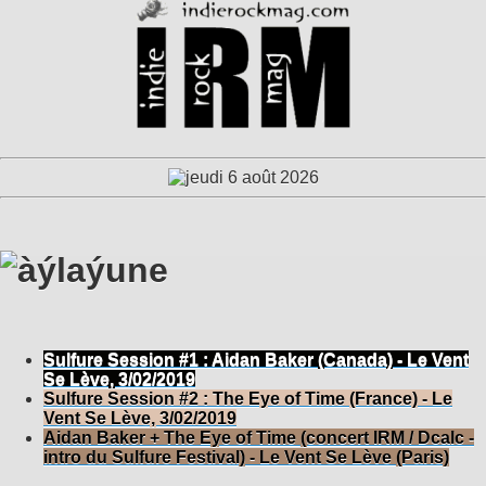
Sulfure Session #1 : Aidan Baker (Canada) - Le Vent
Se Lève, 3/02/2019
Sulfure Session #2 : The Eye of Time (France) - Le
Vent Se Lève, 3/02/2019
Aidan Baker + The Eye of Time (concert IRM / Dcalc -
intro du Sulfure Festival) - Le Vent Se Lève (Paris)