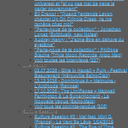
universel et j’ai vu pas mal de gens le
parler couramment"
Eli Cranor : "Quand j’entends Levon
chanter Up On Cripple Creek, ça me
ramène chez moi"
"Parle-nous de ta collection" : Jonathan
Lopez (ExitMusik, new Noise)
Audrey Henry : "J’aime être en dehors du
système"
"Parle-nous de ta collection" : Philippe
Blache (Triple Moon Records, Igloo Mag)
Voir toutes les interviews (227)
Live Report
02.07.2026 - Girls In Hawaii + Pulp - Festival
Beauregard (Hérouville Saint-Clair)
13.12.2025 - Dominique A + Meimuna -
L’Antipode (Rennes)
17.10.2025 - The Limiñanas + Maxwell
Farrington & Le SuperHomard - La
Nouvelle Vague (Saint-Malo)
Voir tous les compte-rendus (205)
Sulfure Sessions
Sulfure Session #3 : Mei feat. Miqi O.
(France) - Le Vent Se Lève, 1/04/2019
Sulfure Session #2 : The Eye of Time