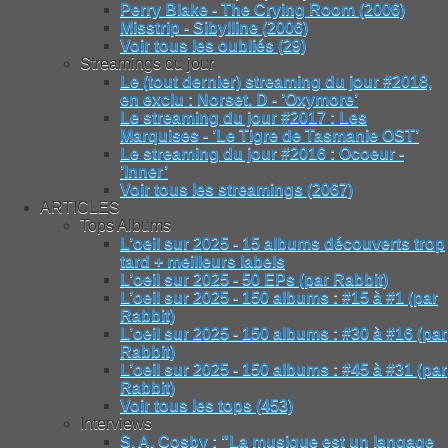
Perry Blake - The Crying Room (2006)
Misstrip - Sibylline (2006)
Voir tous les oubliés (29)
Streamings du jour
Le (tout dernier) streaming du jour #2018,
en exclu : Norset. D - ’Oxymore’
Le streaming du jour #2017 : Les
Marquises - ’Le Tigre de Tasmanie OST’
Le streaming du jour #2016 : Ocoeur -
’Inner’
Voir tous les streamings (2067)
ARTICLES
Tops Albums
L’oeil sur 2025 - 15 albums découverts trop
tard + meilleurs labels
L’oeil sur 2025 - 50 EPs (par Rabbit)
L’oeil sur 2025 - 150 albums : #15 à #1 (par
Rabbit)
L’oeil sur 2025 - 150 albums : #30 à #16 (par
Rabbit)
L’oeil sur 2025 - 150 albums : #45 à #31 (par
Rabbit)
Voir tous les tops (453)
Interviews
S. A. Cosby : "La musique est un langage