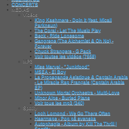
CONCERTS
MEDIAS
Vidéos
King Kashmere - Doin It (feat. Micall
Parknsun)
The Coral - Let The Music Play
Beck - Ride Lonesome
Gangrene (The Alchemist & Oh No) -
Forever
Chuck Strangers - G Pack
Voir toutes les vidéos (7558)
MP3
Miss Marvel - "Junkfood"
MSEA - Ei Boy
La Propagande Asiatique & Captain Arabia
- Le Miracle Rap Français (Captain Arabia
EP)
Unknown Mortal Orchestra - Multi-Love
Minor Alps - Buried Plans
Voir tous les mp3 (240)
Spotify
Loch Lomond - We Go There Often
Haermape - Pop på svenska
Autophagie - Album by Kill The Thrill |
Spotify