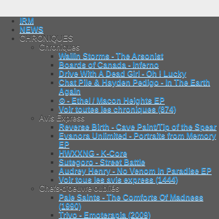
IRM
NEWS
CHRONIQUES
Chroniques
Wailin Storms - The Arsonist
Boards of Canada - Inferno
Drive With A Dead Girl - Oh ! Lucky
Chat Pile & Hayden Pedigo - In The Earth
Again
⊙ - Ethel / Macon Heights EP
Voir toutes les chroniques (874)
Avis Express
Reverse Birth - Cave Paint/Tip of the Spear
Evanora Unlimited - Portraits from Memory
EP
HWXXNG - K-Core
Sutegoro - Street Battle
Audrey Henry - No Venom In Paradise EP
Voir tous les avis express (1444)
Chefs-d'oeuvre oubliés
Pale Saints - The Comforts Of Madness
(1990)
Trivo - Emoterapia (2009)