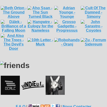
F.A.Q
|
|
Nous Contacter