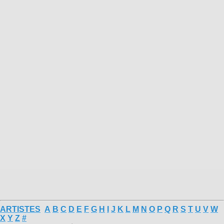
ARTISTES
A
B
C
D
E
F
G
H
I
J
K
L
M
N
O
P
Q
R
S
T
U
V
W
X
Y
Z
#