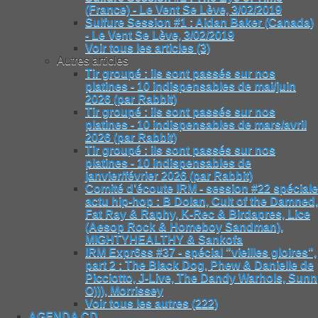
(France) - Le Vent Se Lève, 3/02/2019
Sulfure Session #1 : Aidan Baker (Canada)
- Le Vent Se Lève, 3/02/2019
Voir tous les articles (3)
Autres articles
Tir groupé : ils sont passés sur nos
platines - 10 indispensables de mai/juin
2026 (par Rabbit)
Tir groupé : ils sont passés sur nos
platines - 10 indispensables de mars/avril
2026 (par Rabbit)
Tir groupé : ils sont passés sur nos
platines - 10 indispensables de
janvier/février 2026 (par Rabbit)
Comité d’écoute IRM - session #22 spéciale
actu hip-hop : B Dolan, Cult of the Damned,
Fat Ray & Raphy, K-Rec & Birdapres, Lice
(Aesop Rock & Homeboy Sandman),
MIGHTYHEALTHY & Sankofa
IRM Expr6ss #37 - spécial "vieilles gloires",
part 2 : The Black Dog, Phew & Danielle de
Picciotto, J-Live, The Dandy Warhols, Sunn
O))), Morrissey
Voir tous les autres (222)
AGENDA CD