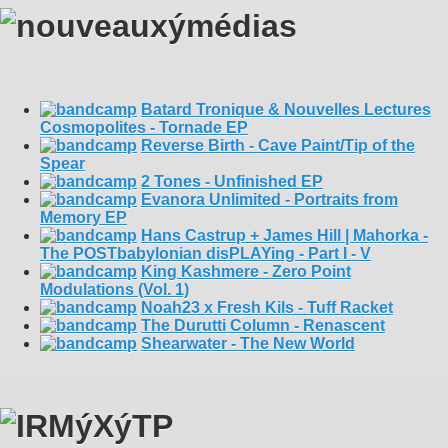
Batard Tronique & Nouvelles Lectures
Cosmopolites - Tornade EP
Reverse Birth - Cave Paint/Tip of the
Spear
2 Tones - Unfinished EP
Evanora Unlimited - Portraits from
Memory EP
Hans Castrup + James Hill | Mahorka -
The POSTbabylonian disPLAYing - Part I - V
King Kashmere - Zero Point
Modulations (Vol. 1)
Noah23 x Fresh Kils - Tuff Racket
The Durutti Column - Renascent
Shearwater - The New World