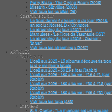
Perry Blake - The Crying Room (2006)
Misstrip - Sibylline (2006)
Voir tous les oubliés (29)
Streamings du jour
Le (tout dernier) streaming du jour #2018,
en exclu : Norset. D - ’Oxymore’
Le streaming du jour #2017 : Les
Marquises - ’Le Tigre de Tasmanie OST’
Le streaming du jour #2016 : Ocoeur -
’Inner’
Voir tous les streamings (2067)
ARTICLES
Tops Albums
L’oeil sur 2025 - 15 albums découverts trop
tard + meilleurs labels
L’oeil sur 2025 - 50 EPs (par Rabbit)
L’oeil sur 2025 - 150 albums : #15 à #1 (par
Rabbit)
L’oeil sur 2025 - 150 albums : #30 à #16 (par
Rabbit)
L’oeil sur 2025 - 150 albums : #45 à #31 (par
Rabbit)
Voir tous les tops (453)
Interviews
S. A. Cosby : "La musique est un langage