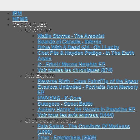
IRM
NEWS
CHRONIQUES
Chroniques
Wailin Storms - The Arsonist
Boards of Canada - Inferno
Drive With A Dead Girl - Oh ! Lucky
Chat Pile & Hayden Pedigo - In The Earth
Again
⊙ - Ethel / Macon Heights EP
Voir toutes les chroniques (874)
Avis Express
Reverse Birth - Cave Paint/Tip of the Spear
Evanora Unlimited - Portraits from Memory
EP
HWXXNG - K-Core
Sutegoro - Street Battle
Audrey Henry - No Venom In Paradise EP
Voir tous les avis express (1444)
Chefs-d'oeuvre oubliés
Pale Saints - The Comforts Of Madness
(1990)
Trivo - Emoterapia (2009)