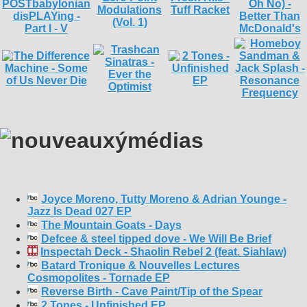
Joyce Moreno, Tutty Moreno & Adrian Younge -
Jazz Is Dead 027 EP
The Mountain Goats - Days
Defcee & steel tipped dove - We Will Be Brief
Inspectah Deck - Shaolin Rebel 2 (feat. Siahlaw)
Batard Tronique & Nouvelles Lectures
Cosmopolites - Tornade EP
Reverse Birth - Cave Paint/Tip of the Spear
2 Tones - Unfinished EP