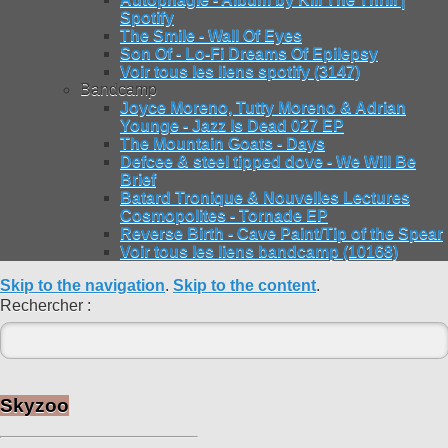
Spotify
The Smile - Wall Of Eyes
Son Of - Lo-Fi Dreams Of Epilepsy
Voir tous les liens spotify (3147)
Bandcamp
Joyce Moreno, Tutty Moreno & Adrian
Younge - Jazz Is Dead 027 EP
The Mountain Goats - Days
Defcee & steel tipped dove - We Will Be
Brief
Batard Tronique & Nouvelles Lectures
Cosmopolites - Tornade EP
Reverse Birth - Cave Paint/Tip of the Spear
Voir tous les liens bandcamp (10168)
Skip to the navigation
.
Skip to the content
.
Rechercher :
Skyzoo