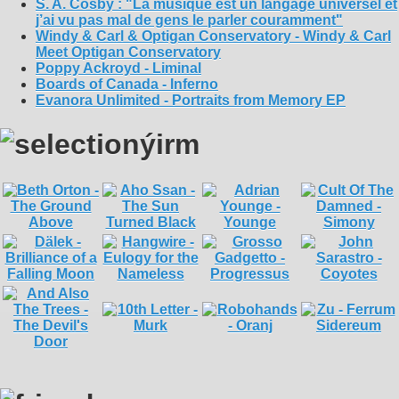
S. A. Cosby : "La musique est un langage universel et
j’ai vu pas mal de gens le parler couramment"
Windy & Carl & Optigan Conservatory - Windy & Carl
Meet Optigan Conservatory
Poppy Ackroyd - Liminal
Boards of Canada - Inferno
Evanora Unlimited - Portraits from Memory EP