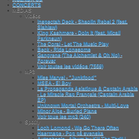
CONCERTS
MEDIAS
Vidéos
Inspectah Deck - Shaolin Rebel 2 (feat.
Siahlaw)
King Kashmere - Doin It (feat. Micall
Parknsun)
The Coral - Let The Music Play
Beck - Ride Lonesome
Gangrene (The Alchemist & Oh No) -
Forever
Voir toutes les vidéos (7559)
MP3
Miss Marvel - "Junkfood"
MSEA - Ei Boy
La Propagande Asiatique & Captain Arabia
- Le Miracle Rap Français (Captain Arabia
EP)
Unknown Mortal Orchestra - Multi-Love
Minor Alps - Buried Plans
Voir tous les mp3 (240)
Spotify
Loch Lomond - We Go There Often
Haermape - Pop på svenska
Autophagie - Album by Kill The Thrill |