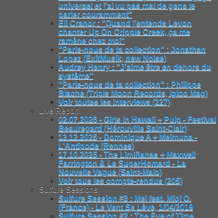
universel et j’ai vu pas mal de gens le
parler couramment"
Eli Cranor : "Quand j’entends Levon
chanter Up On Cripple Creek, ça me
ramène chez moi"
"Parle-nous de ta collection" : Jonathan
Lopez (ExitMusik, new Noise)
Audrey Henry : "J’aime être en dehors du
système"
"Parle-nous de ta collection" : Philippe
Blache (Triple Moon Records, Igloo Mag)
Voir toutes les interviews (227)
Live Report
02.07.2026 - Girls In Hawaii + Pulp - Festival
Beauregard (Hérouville Saint-Clair)
13.12.2025 - Dominique A + Meimuna -
L’Antipode (Rennes)
17.10.2025 - The Limiñanas + Maxwell
Farrington & Le SuperHomard - La
Nouvelle Vague (Saint-Malo)
Voir tous les compte-rendus (205)
Sulfure Sessions
Sulfure Session #3 : Mei feat. Miqi O.
(France) - Le Vent Se Lève, 1/04/2019
Sulfure Session #2 : The Eye of Time