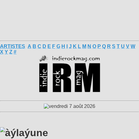
ARTISTES
A
B
C
D
E
F
G
H
I
J
K
L
M
N
O
P
Q
R
S
T
U
V
W
X
Y
Z
#