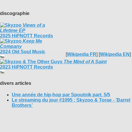
discographie
Views of a
Lifetime EP
2025 HiPNOTT Records
Keep Me
Company
2024 Old Soul Music
[
Wikipedia FR
] [
Wikipedia EN
]
The Mind of A Saint
2023 HiPNOTT Records
divers articles
Une année de hip-hop par Spoutnik part. 5/5
Le streaming du jour #1095 : Skyzoo & Torae - ’Barrel
Brothers’