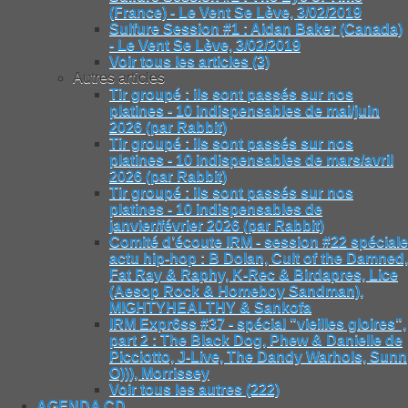
(France) - Le Vent Se Lève, 3/02/2019
Sulfure Session #1 : Aidan Baker (Canada)
- Le Vent Se Lève, 3/02/2019
Voir tous les articles (3)
Autres articles
Tir groupé : ils sont passés sur nos
platines - 10 indispensables de mai/juin
2026 (par Rabbit)
Tir groupé : ils sont passés sur nos
platines - 10 indispensables de mars/avril
2026 (par Rabbit)
Tir groupé : ils sont passés sur nos
platines - 10 indispensables de
janvier/février 2026 (par Rabbit)
Comité d’écoute IRM - session #22 spéciale
actu hip-hop : B Dolan, Cult of the Damned,
Fat Ray & Raphy, K-Rec & Birdapres, Lice
(Aesop Rock & Homeboy Sandman),
MIGHTYHEALTHY & Sankofa
IRM Expr6ss #37 - spécial "vieilles gloires",
part 2 : The Black Dog, Phew & Danielle de
Picciotto, J-Live, The Dandy Warhols, Sunn
O))), Morrissey
Voir tous les autres (222)
AGENDA CD