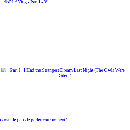
n disPLAYing - Part I - V
pas mal de gens le parler couramment"