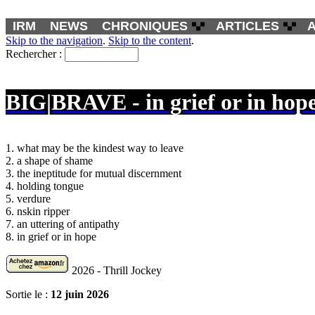
IRM
NEWS
CHRONIQUES
ARTICLES
Skip to the navigation
.
Skip to the content
.
Rechercher :
BIG|BRAVE - in grief or in hop
1. what may be the kindest way to leave
2. a shape of shame
3. the ineptitude for mutual discernment
4. holding tongue
5. verdure
6. nskin ripper
7. an uttering of antipathy
8. in grief or in hope
2026 - Thrill Jockey
Sortie le :
12 juin 2026