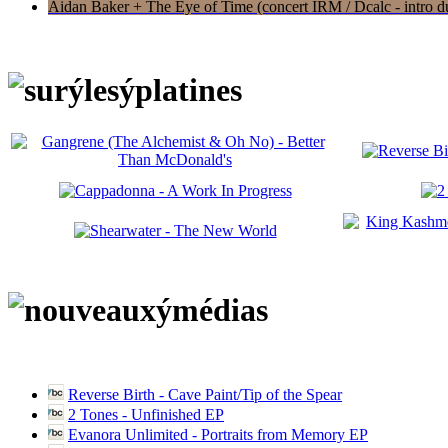
Aidan Baker + The Eye of Time (concert IRM / Dcalc - intro du 
Reverse Birth - Cave Paint/Tip of the Spear
2 Tones - Unfinished EP
Evanora Unlimited - Portraits from Memory EP