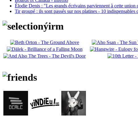
Boards of Canada - Inferno
Élodie Denis : "Les grands écrivains parviennent à cette union 
Tir groupé : ils sont passés sur nos platines - 10 indispensables