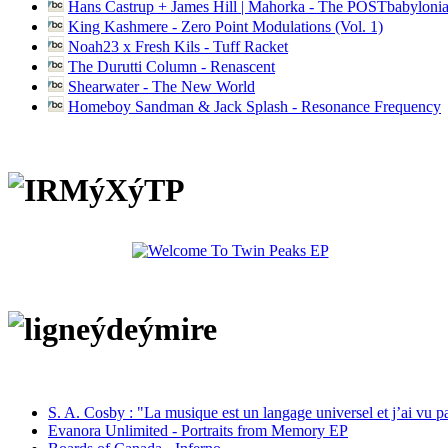
Hans Castrup + James Hill | Mahorka - The POSTbabylonia
King Kashmere - Zero Point Modulations (Vol. 1)
Noah23 x Fresh Kils - Tuff Racket
The Durutti Column - Renascent
Shearwater - The New World
Homeboy Sandman & Jack Splash - Resonance Frequency
S. A. Cosby : "La musique est un langage universel et j’ai vu 
Evanora Unlimited - Portraits from Memory EP