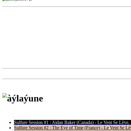
Sulfure Session #1 : Aidan Baker (Canada) - Le Vent Se Lève,
Sulfure Session #2 : The Eye of Time (France) - Le Vent Se Lè