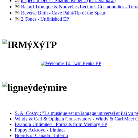
Inspectah Deck - Shaolin Rebel 2 (feat. Siahlaw)
Batard Tronique & Nouvelles Lectures Cosmopolites - Tor
Reverse Birth - Cave Paint/Tip of the Spear
2 Tones - Unfinished EP
S. A. Cosby : "La musique est un langage universel et j’ai vu 
Windy & Carl & Optigan Conservatory - Windy & Carl Meet O
Evanora Unlimited - Portraits from Memory EP
Poppy Ackroyd - Liminal
Boards of Canada - Inferno