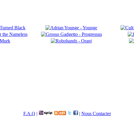
F.A.Q
|
|
Nous Contacter