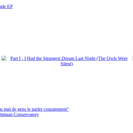
nade EP
pas mal de gens le parler couramment"
ptigan Conservatory