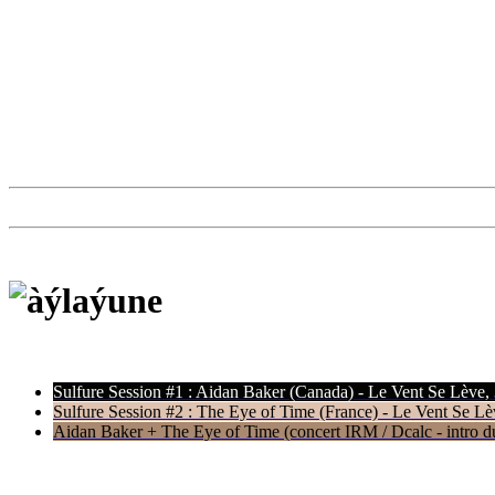
Sulfure Session #1 : Aidan Baker (Canada) - Le Vent Se Lève,
Sulfure Session #2 : The Eye of Time (France) - Le Vent Se Lè
Aidan Baker + The Eye of Time (concert IRM / Dcalc - intro du 