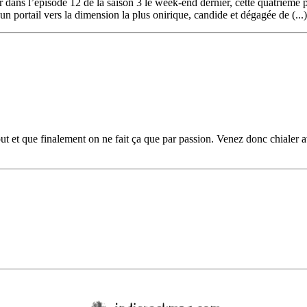
 dans l’épisode 12 de la saison 3 le week-end dernier, cette quatrième
n portail vers la dimension la plus onirique, candide et dégagée de (...)
tout et que finalement on ne fait ça que par passion. Venez donc chial