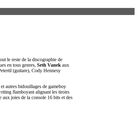
t le reste de la discographie de
ues en tous genres,
Seth Vanek
aux
Petertil (guitare), Cody Hennesy
o et autres bidouillages de gameboy
iting flamboyant alignant les tiroirs
aux joies de la console 16 bits et des