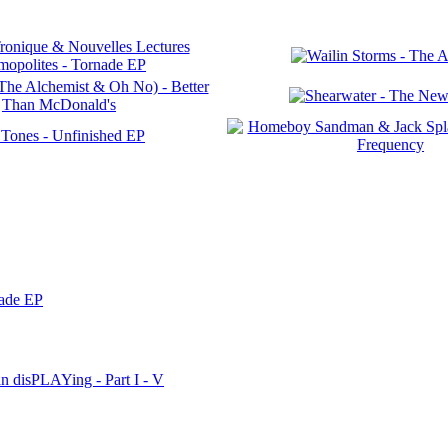
nade EP
n disPLAYing - Part I - V