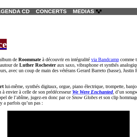
AGENDA CD
CONCERTS
MEDIAS
ce
l album de
Roommate
à découvrir en intégralité
via Bandcamp
comme tou
e autour de
Luther Rochester
aux saxo, vibraphone et synthés analogiq
eurs, avec un coup de main des vétérans Gerard Barreto (basse), Justin 
rt
lui-même, synthés digitaux, orgue, piano électrique, trompette, banj
n à envier à celle de son prédécesseur
We Were Enchanted
,
d’un songwr
ppel de l’abîme, jugez-en donc par ce
Snow Globes
et son clip hommage 
y a parfois qu’un pas :