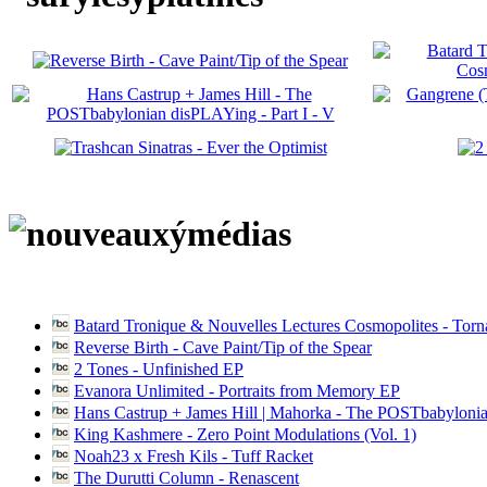
Batard Tronique & Nouvelles Lectures Cosmopolites - Tor
Reverse Birth - Cave Paint/Tip of the Spear
2 Tones - Unfinished EP
Evanora Unlimited - Portraits from Memory EP
Hans Castrup + James Hill | Mahorka - The POSTbabylonia
King Kashmere - Zero Point Modulations (Vol. 1)
Noah23 x Fresh Kils - Tuff Racket
The Durutti Column - Renascent