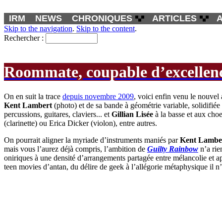
IRM
NEWS
CHRONIQUES
ARTICLES
Skip to the navigation
.
Skip to the content
.
Rechercher :
Roommate, coupable d’excellen
On en suit la trace
depuis novembre 2009
, voici enfin venu le nouve
Kent Lambert
(photo) et de sa bande à géométrie variable, solidifié
percussions, guitares, claviers... et
Gillian Lisée
à la basse et aux cho
(clarinette) ou Erica Dicker (violon), entre autres.
On pourrait aligner la myriade d’instruments maniés par
Kent Lambe
mais vous l’aurez déjà compris, l’ambition de
Guilty Rainbow
n’a rie
oniriques à une densité d’arrangements partagée entre mélancolie et a
teen movies d’antan, du délire de geek à l’allégorie métaphysique il n’