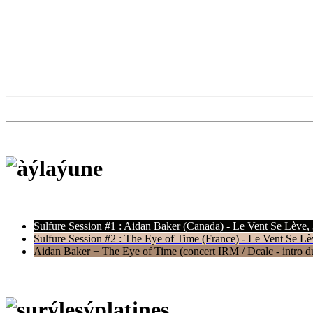
Sulfure Session #1 : Aidan Baker (Canada) - Le Vent Se Lève,
Sulfure Session #2 : The Eye of Time (France) - Le Vent Se Lè
Aidan Baker + The Eye of Time (concert IRM / Dcalc - intro du 