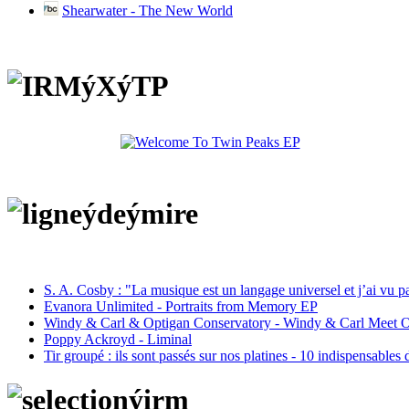
Shearwater - The New World
S. A. Cosby : "La musique est un langage universel et j’ai vu 
Evanora Unlimited - Portraits from Memory EP
Windy & Carl & Optigan Conservatory - Windy & Carl Meet O
Poppy Ackroyd - Liminal
Tir groupé : ils sont passés sur nos platines - 10 indispensables