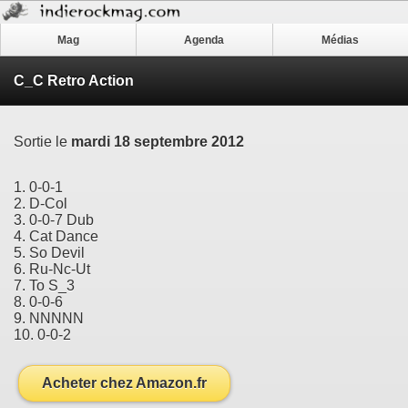
Mag
Agenda
Médias
C_C Retro Action
Sortie le
mardi 18 septembre 2012
1. 0-0-1
2. D-Col
3. 0-0-7 Dub
4. Cat Dance
5. So Devil
6. Ru-Nc-Ut
7. To S_3
8. 0-0-6
9. NNNNN
10. 0-0-2
Acheter chez Amazon.fr