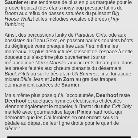
Saunier
et une tendresse de plus en plus marquée pour le
groove tropical (des élans noisy-pop presque latins de
Doom
aux reflux de basses saturées du puissant
Big
House Waltz
) et les mélodies vocales éthérées (
Tiny
Bubbles
).
Ainsi, des percussions funky de
Paradise Girls
, ode aux
bassistes du Beau Sexe, en passant par les couplets béats
du déglingué voire presque free
Last Fed
, même les
morceaux les plus déstructurés laissent de l’espace à cette
douceur qui s’exprime plus ouvertement sur un
mélancolique
Mirror Monster
aux accents dream-pop, dans
les breaks feutrés aux chœurs planants du désarmant
Black Pitch
ou sur le très glam
Oh Bummer
, final lunatique
mixant
Billie Jean
et
John Zorn
au gré des frappes
étonnamment cadrées de
Saunier
.
Mais même plus posé qu’à l’accoutumée,
Deerhoof
reste
Deerhoof
et quelques hymnes électrisants et décalés
viennent également le rappeler, à l’instar du tube
Exit Only
martelé avec gourmandise façon
Pixies
hard rock, qui
démontre que les Californiens en ont encore sous la
pédale au départ de leur ligne droite pour le quart de
siècle :