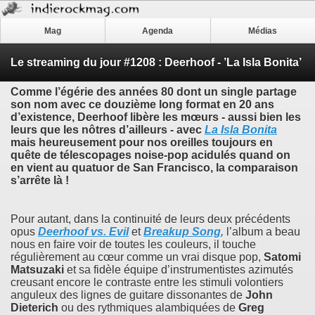
Mag
Agenda
Médias
Le streaming du jour #1208 : Deerhoof - ’La Isla Bonita’
Comme l’égérie des années 80 dont un single partage
son nom avec ce douzième long format en 20 ans
d’existence,
Deerhoof
libère les mœurs - aussi bien les
leurs que les nôtres d’ailleurs - avec
La Isla Bonita
mais heureusement pour nos oreilles toujours en
quête de télescopages noise-pop acidulés quand on
en vient au quatuor de San Francisco, la comparaison
s’arrête là !
Pour autant, dans la continuité de leurs deux précédents
opus
Deerhoof vs. Evil
et
Breakup Song
,
l’album a beau
nous en faire voir de toutes les couleurs, il touche
régulièrement au cœur comme un vrai disque pop,
Satomi
Matsuzaki
et sa fidèle équipe d’instrumentistes azimutés
creusant encore le contraste entre les stimuli volontiers
anguleux des lignes de guitare dissonantes de
John
Dieterich
ou des rythmiques alambiquées de
Greg