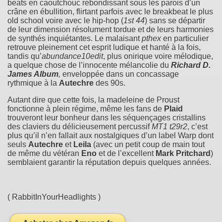
beats en caoutchouc rebondissant sous les parois d’un
crâne en ébullition, flirtant parfois avec le breakbeat le plus
old school voire avec le hip-hop (
1st 44
) sans se départir
de leur dimension résolument tordue et de leurs harmonies
de synthés inquiétantes. Le malaisant
pthex
en particulier
retrouve pleinement cet esprit ludique et hanté à la fois,
tandis qu’
abundance10edit
, plus onirique voire mélodique,
a quelque chose de l’innocente mélancolie du
Richard D.
James Album
,
enveloppée dans un concassage
rythmique à la
Autechre
des 90s.
Autant dire que cette fois, la madeleine de Proust
fonctionne à plein régime, même les fans de
Plaid
trouveront leur bonheur dans les séquençages cristallins
des claviers du délicieusement percussif
MT1 t29r2
, c’est
plus qu’il n’en fallait aux nostalgiques d’un label Warp dont
seuls
Autechre
et
Leila
(avec un petit coup de main tout
de même du vétéran
Eno
et de l’excellent
Mark Pritchard
)
semblaient garantir la réputation depuis quelques années.
( RabbitInYourHeadlights )