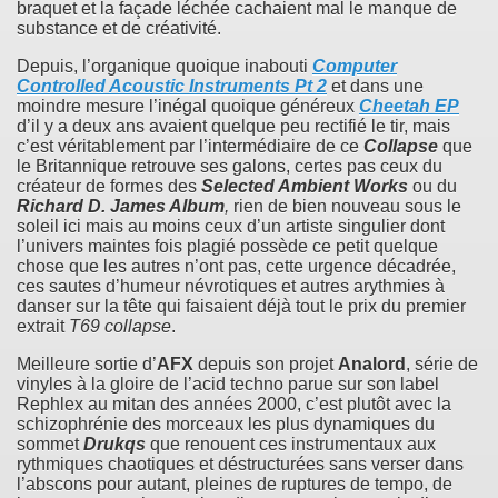
braquet et la façade léchée cachaient mal le manque de
substance et de créativité.
Depuis, l’organique quoique inabouti
Computer
Controlled Acoustic Instruments Pt 2
et dans une
moindre mesure l’inégal quoique généreux
Cheetah EP
d’il y a deux ans avaient quelque peu rectifié le tir, mais
c’est véritablement par l’intermédiaire de ce
Collapse
que
le Britannique retrouve ses galons, certes pas ceux du
créateur de formes des
Selected Ambient Works
ou du
Richard D. James Album
,
rien de bien nouveau sous le
soleil ici mais au moins ceux d’un artiste singulier dont
l’univers maintes fois plagié possède ce petit quelque
chose que les autres n’ont pas, cette urgence décadrée,
ces sautes d’humeur névrotiques et autres arythmies à
danser sur la tête qui faisaient déjà tout le prix du premier
extrait
T69 collapse
.
Meilleure sortie d’
AFX
depuis son projet
Analord
, série de
vinyles à la gloire de l’acid techno parue sur son label
Rephlex au mitan des années 2000, c’est plutôt avec la
schizophrénie des morceaux les plus dynamiques du
sommet
Drukqs
que renouent ces instrumentaux aux
rythmiques chaotiques et déstructurées sans verser dans
l’abscons pour autant, pleines de ruptures de tempo, de