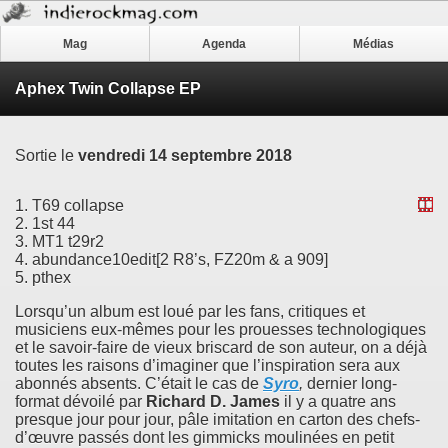
Mag
Agenda
Médias
Aphex Twin Collapse EP
Sortie le
vendredi 14 septembre 2018
1. T69 collapse
2. 1st 44
3. MT1 t29r2
4. abundance10edit[2 R8’s, FZ20m & a 909]
5. pthex
Lorsqu’un album est loué par les fans, critiques et
musiciens eux-mêmes pour les prouesses technologiques
et le savoir-faire de vieux briscard de son auteur, on a déjà
toutes les raisons d’imaginer que l’inspiration sera aux
abonnés absents. C’était le cas de
Syro
,
dernier long-
format dévoilé par
Richard D. James
il y a quatre ans
presque jour pour jour, pâle imitation en carton des chefs-
d’œuvre passés dont les gimmicks moulinées en petit