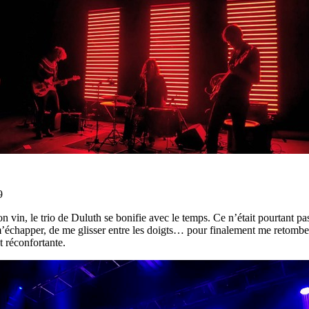
9
 vin, le trio de Duluth se bonifie avec le temps. Ce n’était pourtant 
’échapper, de me glisser entre les doigts… pour finalement me retomb
t réconfortante.