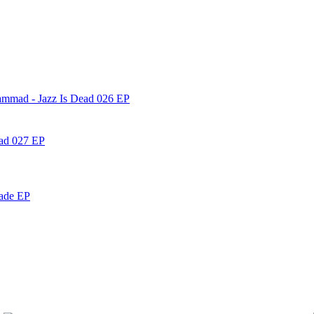
ammad - Jazz Is Dead 026 EP
ead 027 EP
nade EP