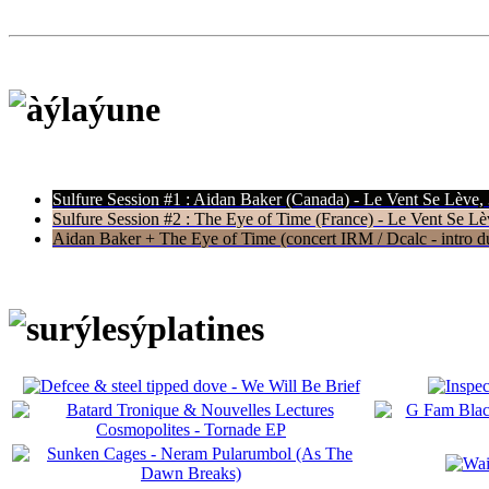
Sulfure Session #1 : Aidan Baker (Canada) - Le Vent Se Lève,
Sulfure Session #2 : The Eye of Time (France) - Le Vent Se Lè
Aidan Baker + The Eye of Time (concert IRM / Dcalc - intro du 