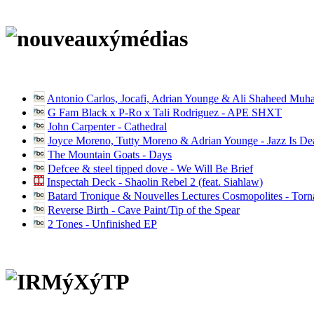
Antonio Carlos, Jocafi, Adrian Younge & Ali Shaheed Muh
G Fam Black x P-Ro x Tali Rodriguez - APE SHXT
John Carpenter - Cathedral
Joyce Moreno, Tutty Moreno & Adrian Younge - Jazz Is D
The Mountain Goats - Days
Defcee & steel tipped dove - We Will Be Brief
Inspectah Deck - Shaolin Rebel 2 (feat. Siahlaw)
Batard Tronique & Nouvelles Lectures Cosmopolites - Tor
Reverse Birth - Cave Paint/Tip of the Spear
2 Tones - Unfinished EP