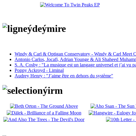
Windy & Carl & Optigan Conservatory - Windy & Carl Meet O
Antonio Carlos, Jocafi, Adrian Younge & Ali Shaheed Muham
S. A. Cosby : "La musique est un langage universel et j’ai vu 
Poppy Ackroyd - Liminal
Audrey Henry : "J’aime être en dehors du système"