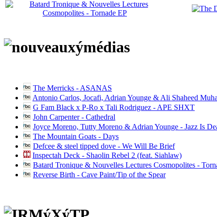
The Merricks - ASANAS
Antonio Carlos, Jocafi, Adrian Younge & Ali Shaheed Muh
G Fam Black x P-Ro x Tali Rodriguez - APE SHXT
John Carpenter - Cathedral
Joyce Moreno, Tutty Moreno & Adrian Younge - Jazz Is D
The Mountain Goats - Days
Defcee & steel tipped dove - We Will Be Brief
Inspectah Deck - Shaolin Rebel 2 (feat. Siahlaw)
Batard Tronique & Nouvelles Lectures Cosmopolites - Tor
Reverse Birth - Cave Paint/Tip of the Spear