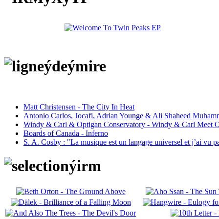
Matt Christensen - The City In Heat
Antonio Carlos, Jocafi, Adrian Younge & Ali Shaheed Muham
Windy & Carl & Optigan Conservatory - Windy & Carl Meet O
Boards of Canada - Inferno
S. A. Cosby : "La musique est un langage universel et j’ai vu 