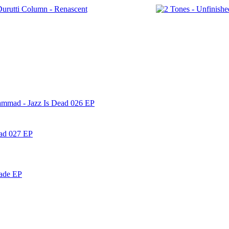
ammad - Jazz Is Dead 026 EP
ead 027 EP
nade EP