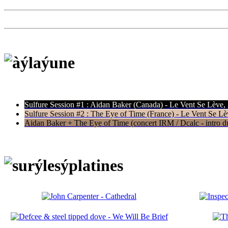
Sulfure Session #1 : Aidan Baker (Canada) - Le Vent Se Lève,
Sulfure Session #2 : The Eye of Time (France) - Le Vent Se Lè
Aidan Baker + The Eye of Time (concert IRM / Dcalc - intro du 