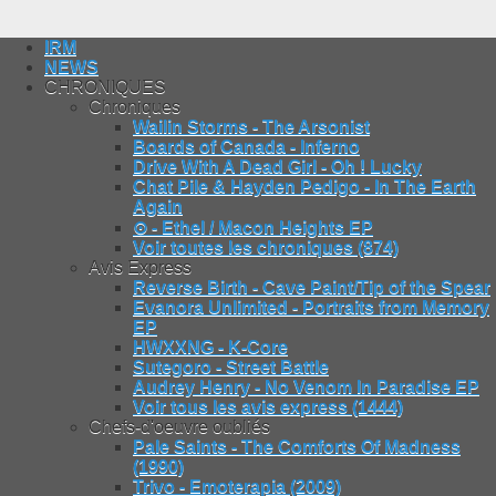
IRM
NEWS
CHRONIQUES
Chroniques
Wailin Storms - The Arsonist
Boards of Canada - Inferno
Drive With A Dead Girl - Oh ! Lucky
Chat Pile & Hayden Pedigo - In The Earth
Again
⊙ - Ethel / Macon Heights EP
Voir toutes les chroniques (874)
Avis Express
Reverse Birth - Cave Paint/Tip of the Spear
Evanora Unlimited - Portraits from Memory
EP
HWXXNG - K-Core
Sutegoro - Street Battle
Audrey Henry - No Venom In Paradise EP
Voir tous les avis express (1444)
Chefs-d'oeuvre oubliés
Pale Saints - The Comforts Of Madness
(1990)
Trivo - Emoterapia (2009)