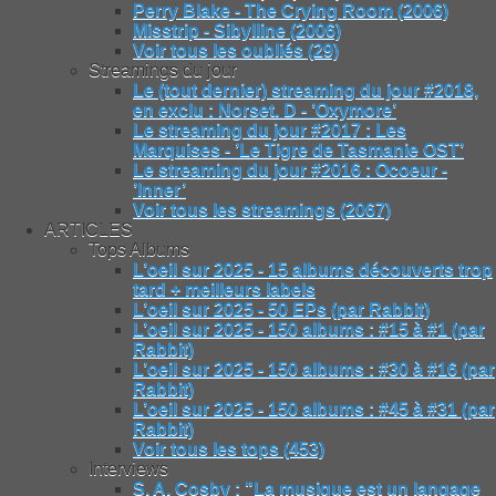
Perry Blake - The Crying Room (2006)
Misstrip - Sibylline (2006)
Voir tous les oubliés (29)
Streamings du jour
Le (tout dernier) streaming du jour #2018,
en exclu : Norset. D - ’Oxymore’
Le streaming du jour #2017 : Les
Marquises - ’Le Tigre de Tasmanie OST’
Le streaming du jour #2016 : Ocoeur -
’Inner’
Voir tous les streamings (2067)
ARTICLES
Tops Albums
L’oeil sur 2025 - 15 albums découverts trop
tard + meilleurs labels
L’oeil sur 2025 - 50 EPs (par Rabbit)
L’oeil sur 2025 - 150 albums : #15 à #1 (par
Rabbit)
L’oeil sur 2025 - 150 albums : #30 à #16 (par
Rabbit)
L’oeil sur 2025 - 150 albums : #45 à #31 (par
Rabbit)
Voir tous les tops (453)
Interviews
S. A. Cosby : "La musique est un langage