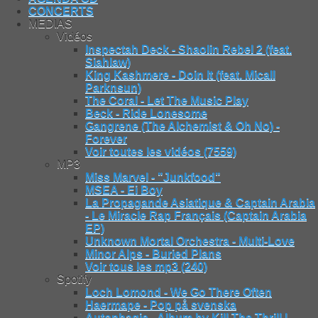
CONCERTS
MEDIAS
Vidéos
Inspectah Deck - Shaolin Rebel 2 (feat.
Siahlaw)
King Kashmere - Doin It (feat. Micall
Parknsun)
The Coral - Let The Music Play
Beck - Ride Lonesome
Gangrene (The Alchemist & Oh No) -
Forever
Voir toutes les vidéos (7559)
MP3
Miss Marvel - "Junkfood"
MSEA - Ei Boy
La Propagande Asiatique & Captain Arabia
- Le Miracle Rap Français (Captain Arabia
EP)
Unknown Mortal Orchestra - Multi-Love
Minor Alps - Buried Plans
Voir tous les mp3 (240)
Spotify
Loch Lomond - We Go There Often
Haermape - Pop på svenska
Autophagie - Album by Kill The Thrill |