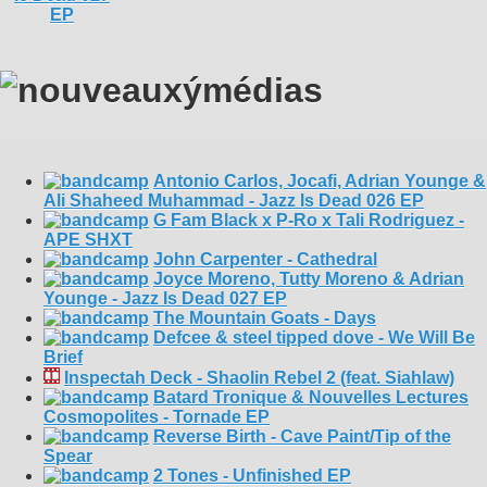
Antonio Carlos, Jocafi, Adrian Younge &
Ali Shaheed Muhammad - Jazz Is Dead 026 EP
G Fam Black x P-Ro x Tali Rodriguez -
APE SHXT
John Carpenter - Cathedral
Joyce Moreno, Tutty Moreno & Adrian
Younge - Jazz Is Dead 027 EP
The Mountain Goats - Days
Defcee & steel tipped dove - We Will Be
Brief
Inspectah Deck - Shaolin Rebel 2 (feat. Siahlaw)
Batard Tronique & Nouvelles Lectures
Cosmopolites - Tornade EP
Reverse Birth - Cave Paint/Tip of the
Spear
2 Tones - Unfinished EP