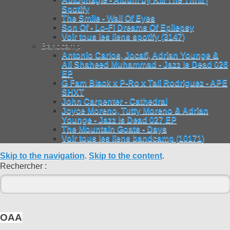
Spotify
The Smile - Wall Of Eyes
Son Of - Lo-Fi Dreams Of Epilepsy
Voir tous les liens spotify (3147)
Bandcamp
Antonio Carlos, Jocafi, Adrian Younge &
Ali Shaheed Muhammad - Jazz Is Dead 026
EP
G Fam Black x P-Ro x Tali Rodriguez - APE
SHXT
John Carpenter - Cathedral
Joyce Moreno, Tutty Moreno & Adrian
Younge - Jazz Is Dead 027 EP
The Mountain Goats - Days
Voir tous les liens bandcamp (10171)
Skip to the navigation
.
Skip to the content
.
Rechercher :
OAA