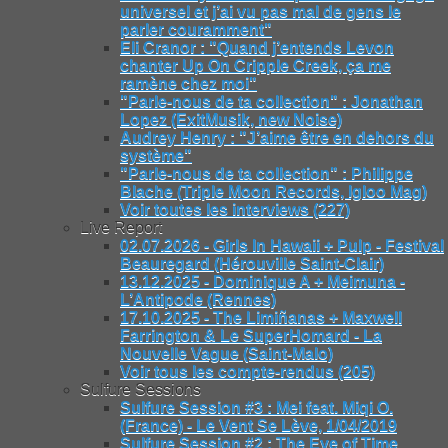
universel et j’ai vu pas mal de gens le
parler couramment"
Eli Cranor : "Quand j’entends Levon
chanter Up On Cripple Creek, ça me
ramène chez moi"
"Parle-nous de ta collection" : Jonathan
Lopez (ExitMusik, new Noise)
Audrey Henry : "J’aime être en dehors du
système"
"Parle-nous de ta collection" : Philippe
Blache (Triple Moon Records, Igloo Mag)
Voir toutes les interviews (227)
Live Report
02.07.2026 - Girls In Hawaii + Pulp - Festival
Beauregard (Hérouville Saint-Clair)
13.12.2025 - Dominique A + Meimuna -
L’Antipode (Rennes)
17.10.2025 - The Limiñanas + Maxwell
Farrington & Le SuperHomard - La
Nouvelle Vague (Saint-Malo)
Voir tous les compte-rendus (205)
Sulfure Sessions
Sulfure Session #3 : Mei feat. Miqi O.
(France) - Le Vent Se Lève, 1/04/2019
Sulfure Session #2 : The Eye of Time