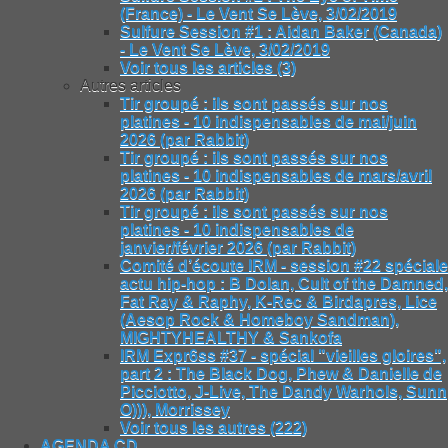
(France) - Le Vent Se Lève, 3/02/2019
Sulfure Session #1 : Aidan Baker (Canada)
- Le Vent Se Lève, 3/02/2019
Voir tous les articles (3)
Autres articles
Tir groupé : ils sont passés sur nos
platines - 10 indispensables de mai/juin
2026 (par Rabbit)
Tir groupé : ils sont passés sur nos
platines - 10 indispensables de mars/avril
2026 (par Rabbit)
Tir groupé : ils sont passés sur nos
platines - 10 indispensables de
janvier/février 2026 (par Rabbit)
Comité d’écoute IRM - session #22 spéciale
actu hip-hop : B Dolan, Cult of the Damned,
Fat Ray & Raphy, K-Rec & Birdapres, Lice
(Aesop Rock & Homeboy Sandman),
MIGHTYHEALTHY & Sankofa
IRM Expr6ss #37 - spécial "vieilles gloires",
part 2 : The Black Dog, Phew & Danielle de
Picciotto, J-Live, The Dandy Warhols, Sunn
O))), Morrissey
Voir tous les autres (222)
AGENDA CD