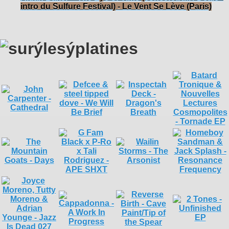
intro du Sulfure Festival) - Le Vent Se Lève (Paris)