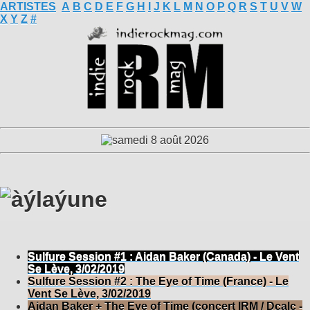
ARTISTES
A
B
C
D
E
F
G
H
I
J
K
L
M
N
O
P
Q
R
S
T
U
V
W
X
Y
Z
#
Sulfure Session #1 : Aidan Baker (Canada) - Le Vent
Se Lève, 3/02/2019
Sulfure Session #2 : The Eye of Time (France) - Le
Vent Se Lève, 3/02/2019
Aidan Baker + The Eye of Time (concert IRM / Dcalc -