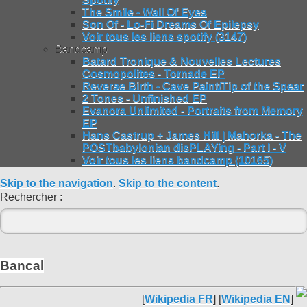
The Smile - Wall Of Eyes
Son Of - Lo-Fi Dreams Of Epilepsy
Voir tous les liens spotify (3147)
Bandcamp
Batard Tronique & Nouvelles Lectures
Cosmopolites - Tornade EP
Reverse Birth - Cave Paint/Tip of the Spear
2 Tones - Unfinished EP
Evanora Unlimited - Portraits from Memory
EP
Hans Castrup + James Hill | Mahorka - The
POSTbabylonian disPLAYing - Part I - V
Voir tous les liens bandcamp (10165)
Skip to the navigation
.
Skip to the content
.
Rechercher :
Bancal
[
Wikipedia FR
] [
Wikipedia EN
]