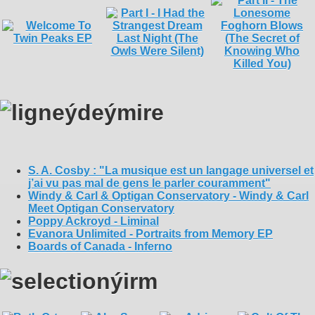
S. A. Cosby : "La musique est un langage universel et
j’ai vu pas mal de gens le parler couramment"
Windy & Carl & Optigan Conservatory - Windy & Carl
Meet Optigan Conservatory
Poppy Ackroyd - Liminal
Evanora Unlimited - Portraits from Memory EP
Boards of Canada - Inferno