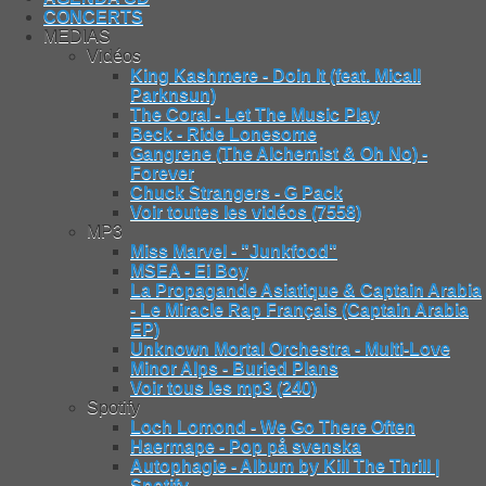
CONCERTS
MEDIAS
Vidéos
King Kashmere - Doin It (feat. Micall
Parknsun)
The Coral - Let The Music Play
Beck - Ride Lonesome
Gangrene (The Alchemist & Oh No) -
Forever
Chuck Strangers - G Pack
Voir toutes les vidéos (7558)
MP3
Miss Marvel - "Junkfood"
MSEA - Ei Boy
La Propagande Asiatique & Captain Arabia
- Le Miracle Rap Français (Captain Arabia
EP)
Unknown Mortal Orchestra - Multi-Love
Minor Alps - Buried Plans
Voir tous les mp3 (240)
Spotify
Loch Lomond - We Go There Often
Haermape - Pop på svenska
Autophagie - Album by Kill The Thrill |
Spotify