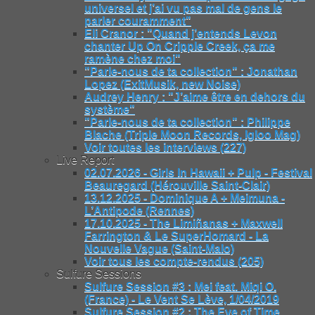
universel et j’ai vu pas mal de gens le
parler couramment"
Eli Cranor : "Quand j’entends Levon
chanter Up On Cripple Creek, ça me
ramène chez moi"
"Parle-nous de ta collection" : Jonathan
Lopez (ExitMusik, new Noise)
Audrey Henry : "J’aime être en dehors du
système"
"Parle-nous de ta collection" : Philippe
Blache (Triple Moon Records, Igloo Mag)
Voir toutes les interviews (227)
Live Report
02.07.2026 - Girls In Hawaii + Pulp - Festival
Beauregard (Hérouville Saint-Clair)
13.12.2025 - Dominique A + Meimuna -
L’Antipode (Rennes)
17.10.2025 - The Limiñanas + Maxwell
Farrington & Le SuperHomard - La
Nouvelle Vague (Saint-Malo)
Voir tous les compte-rendus (205)
Sulfure Sessions
Sulfure Session #3 : Mei feat. Miqi O.
(France) - Le Vent Se Lève, 1/04/2019
Sulfure Session #2 : The Eye of Time