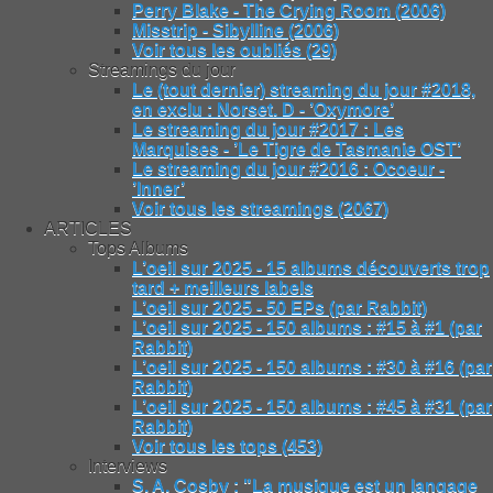
Perry Blake - The Crying Room (2006)
Misstrip - Sibylline (2006)
Voir tous les oubliés (29)
Streamings du jour
Le (tout dernier) streaming du jour #2018,
en exclu : Norset. D - ’Oxymore’
Le streaming du jour #2017 : Les
Marquises - ’Le Tigre de Tasmanie OST’
Le streaming du jour #2016 : Ocoeur -
’Inner’
Voir tous les streamings (2067)
ARTICLES
Tops Albums
L’oeil sur 2025 - 15 albums découverts trop
tard + meilleurs labels
L’oeil sur 2025 - 50 EPs (par Rabbit)
L’oeil sur 2025 - 150 albums : #15 à #1 (par
Rabbit)
L’oeil sur 2025 - 150 albums : #30 à #16 (par
Rabbit)
L’oeil sur 2025 - 150 albums : #45 à #31 (par
Rabbit)
Voir tous les tops (453)
Interviews
S. A. Cosby : "La musique est un langage