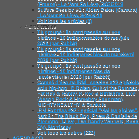
(France) - Le Vent Se Lève, 3/02/2019
Sulfure Session #1 : Aidan Baker (Canada)
- Le Vent Se Lève, 3/02/2019
Voir tous les articles (3)
Autres articles
Tir groupé : ils sont passés sur nos
platines - 10 indispensables de mai/juin
2026 (par Rabbit)
Tir groupé : ils sont passés sur nos
platines - 10 indispensables de mars/avril
2026 (par Rabbit)
Tir groupé : ils sont passés sur nos
platines - 10 indispensables de
janvier/février 2026 (par Rabbit)
Comité d’écoute IRM - session #22 spéciale
actu hip-hop : B Dolan, Cult of the Damned,
Fat Ray & Raphy, K-Rec & Birdapres, Lice
(Aesop Rock & Homeboy Sandman),
MIGHTYHEALTHY & Sankofa
IRM Expr6ss #37 - spécial "vieilles gloires",
part 2 : The Black Dog, Phew & Danielle de
Picciotto, J-Live, The Dandy Warhols, Sunn
O))), Morrissey
Voir tous les autres (222)
AGENDA CD