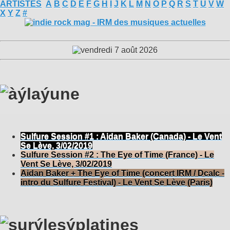
ARTISTES
A
B
C
D
E
F
G
H
I
J
K
L
M
N
O
P
Q
R
S
T
U
V
W
X
Y
Z
#
Sulfure Session #1 : Aidan Baker (Canada) - Le Vent
Se Lève, 3/02/2019
Sulfure Session #2 : The Eye of Time (France) - Le
Vent Se Lève, 3/02/2019
Aidan Baker + The Eye of Time (concert IRM / Dcalc -
intro du Sulfure Festival) - Le Vent Se Lève (Paris)