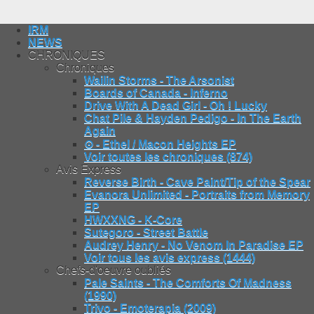
IRM
NEWS
CHRONIQUES
Chroniques
Wailin Storms - The Arsonist
Boards of Canada - Inferno
Drive With A Dead Girl - Oh ! Lucky
Chat Pile & Hayden Pedigo - In The Earth
Again
⊙ - Ethel / Macon Heights EP
Voir toutes les chroniques (874)
Avis Express
Reverse Birth - Cave Paint/Tip of the Spear
Evanora Unlimited - Portraits from Memory
EP
HWXXNG - K-Core
Sutegoro - Street Battle
Audrey Henry - No Venom In Paradise EP
Voir tous les avis express (1444)
Chefs-d'oeuvre oubliés
Pale Saints - The Comforts Of Madness
(1990)
Trivo - Emoterapia (2009)