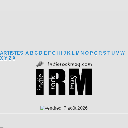
ARTISTES
A
B
C
D
E
F
G
H
I
J
K
L
M
N
O
P
Q
R
S
T
U
V
W
X
Y
Z
#