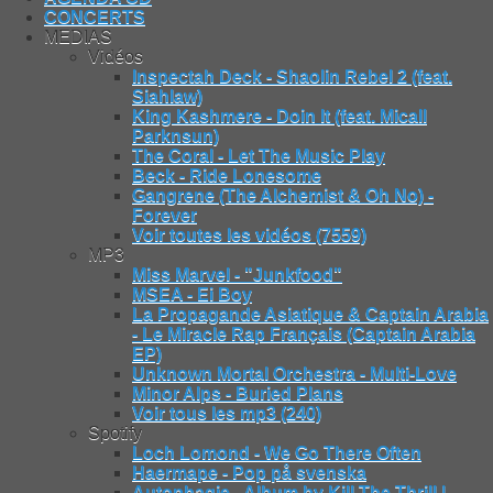
CONCERTS
MEDIAS
Vidéos
Inspectah Deck - Shaolin Rebel 2 (feat.
Siahlaw)
King Kashmere - Doin It (feat. Micall
Parknsun)
The Coral - Let The Music Play
Beck - Ride Lonesome
Gangrene (The Alchemist & Oh No) -
Forever
Voir toutes les vidéos (7559)
MP3
Miss Marvel - "Junkfood"
MSEA - Ei Boy
La Propagande Asiatique & Captain Arabia
- Le Miracle Rap Français (Captain Arabia
EP)
Unknown Mortal Orchestra - Multi-Love
Minor Alps - Buried Plans
Voir tous les mp3 (240)
Spotify
Loch Lomond - We Go There Often
Haermape - Pop på svenska
Autophagie - Album by Kill The Thrill |