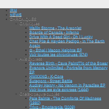
IRM
NEWS
CHRONIQUES
Chroniques
Wailin Storms - The Arsonist
Boards of Canada - Inferno
Drive With A Dead Girl - Oh ! Lucky
Chat Pile & Hayden Pedigo - In The Earth
Again
⊙ - Ethel / Macon Heights EP
Voir toutes les chroniques (874)
Avis Express
Reverse Birth - Cave Paint/Tip of the Spear
Evanora Unlimited - Portraits from Memory
EP
HWXXNG - K-Core
Sutegoro - Street Battle
Audrey Henry - No Venom In Paradise EP
Voir tous les avis express (1444)
Chefs-d'oeuvre oubliés
Pale Saints - The Comforts Of Madness
(1990)
Trivo - Emoterapia (2009)