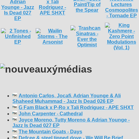
Antonio Carlos, Jocafi, Adrian Younge & Ali
Shaheed Muhammad - Jazz Is Dead 026 EP
G Fam Black x P-Ro x Tali Rodriguez - APE SHXT
John Carpenter - Cathedral
Joyce Moreno, Tutty Moreno & Adrian Younge -
Jazz Is Dead 027 EP
The Mountain Goats - Days
Defcee & steel tipped dove - We Will Be Brief