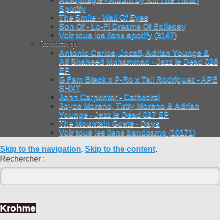
Spotify
The Smile - Wall Of Eyes
Son Of - Lo-Fi Dreams Of Epilepsy
Voir tous les liens spotify (3147)
Bandcamp
Antonio Carlos, Jocafi, Adrian Younge &
Ali Shaheed Muhammad - Jazz Is Dead 026
EP
G Fam Black x P-Ro x Tali Rodriguez - APE
SHXT
John Carpenter - Cathedral
Joyce Moreno, Tutty Moreno & Adrian
Younge - Jazz Is Dead 027 EP
The Mountain Goats - Days
Voir tous les liens bandcamp (10171)
Skip to the navigation
.
Skip to the content
.
Rechercher :
Krohme