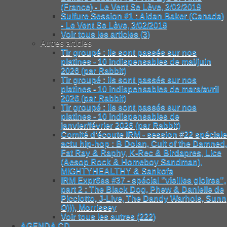
(France) - Le Vent Se Lève, 3/02/2019
Sulfure Session #1 : Aidan Baker (Canada)
- Le Vent Se Lève, 3/02/2019
Voir tous les articles (3)
Autres articles
Tir groupé : ils sont passés sur nos
platines - 10 indispensables de mai/juin
2026 (par Rabbit)
Tir groupé : ils sont passés sur nos
platines - 10 indispensables de mars/avril
2026 (par Rabbit)
Tir groupé : ils sont passés sur nos
platines - 10 indispensables de
janvier/février 2026 (par Rabbit)
Comité d’écoute IRM - session #22 spéciale
actu hip-hop : B Dolan, Cult of the Damned,
Fat Ray & Raphy, K-Rec & Birdapres, Lice
(Aesop Rock & Homeboy Sandman),
MIGHTYHEALTHY & Sankofa
IRM Expr6ss #37 - spécial "vieilles gloires",
part 2 : The Black Dog, Phew & Danielle de
Picciotto, J-Live, The Dandy Warhols, Sunn
O))), Morrissey
Voir tous les autres (222)
AGENDA CD