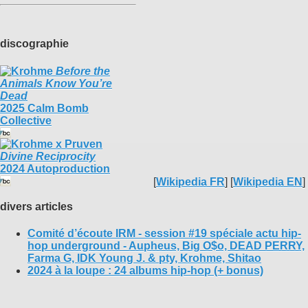
discographie
Before the
Animals Know You’re
Dead
2025 Calm Bomb
Collective
Divine Reciprocity
2024 Autoproduction
[
Wikipedia FR
] [
Wikipedia EN
]
divers articles
Comité d’écoute IRM - session #19 spéciale actu hip-
hop underground - Aupheus, Big O$o, DEAD PERRY,
Farma G, IDK Young J. & pty, Krohme, Shitao
2024 à la loupe : 24 albums hip-hop (+ bonus)