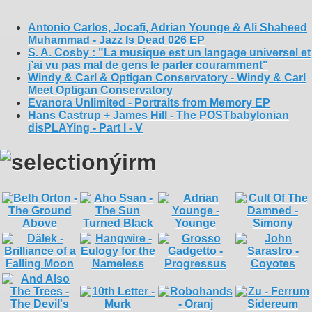
Antonio Carlos, Jocafi, Adrian Younge & Ali Shaheed
Muhammad - Jazz Is Dead 026 EP
S. A. Cosby : "La musique est un langage universel et
j’ai vu pas mal de gens le parler couramment"
Windy & Carl & Optigan Conservatory - Windy & Carl
Meet Optigan Conservatory
Evanora Unlimited - Portraits from Memory EP
Hans Castrup + James Hill - The POSTbabylonian
disPLAYing - Part I - V