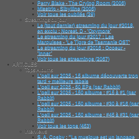
Perry Blake - The Crying Room (2006)
Misstrip - Sibylline (2006)
Voir tous les oubliés (29)
Streamings du jour
Le (tout dernier) streaming du jour #2018,
en exclu : Norset. D - ’Oxymore’
Le streaming du jour #2017 : Les
Marquises - ’Le Tigre de Tasmanie OST’
Le streaming du jour #2016 : Ocoeur -
’Inner’
Voir tous les streamings (2067)
ARTICLES
Tops Albums
L’oeil sur 2025 - 15 albums découverts trop
tard + meilleurs labels
L’oeil sur 2025 - 50 EPs (par Rabbit)
L’oeil sur 2025 - 150 albums : #15 à #1 (par
Rabbit)
L’oeil sur 2025 - 150 albums : #30 à #16 (par
Rabbit)
L’oeil sur 2025 - 150 albums : #45 à #31 (par
Rabbit)
Voir tous les tops (453)
Interviews
S. A. Cosby : "La musique est un langage