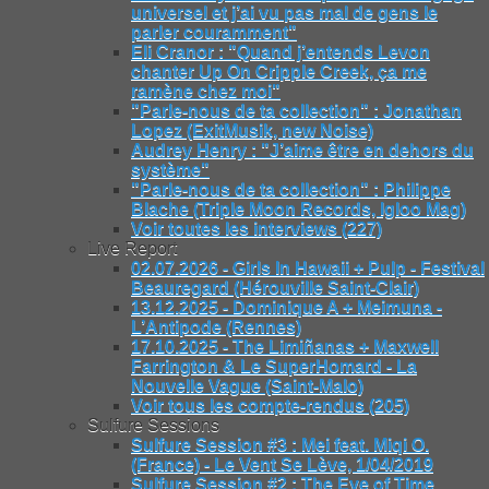
universel et j’ai vu pas mal de gens le
parler couramment"
Eli Cranor : "Quand j’entends Levon
chanter Up On Cripple Creek, ça me
ramène chez moi"
"Parle-nous de ta collection" : Jonathan
Lopez (ExitMusik, new Noise)
Audrey Henry : "J’aime être en dehors du
système"
"Parle-nous de ta collection" : Philippe
Blache (Triple Moon Records, Igloo Mag)
Voir toutes les interviews (227)
Live Report
02.07.2026 - Girls In Hawaii + Pulp - Festival
Beauregard (Hérouville Saint-Clair)
13.12.2025 - Dominique A + Meimuna -
L’Antipode (Rennes)
17.10.2025 - The Limiñanas + Maxwell
Farrington & Le SuperHomard - La
Nouvelle Vague (Saint-Malo)
Voir tous les compte-rendus (205)
Sulfure Sessions
Sulfure Session #3 : Mei feat. Miqi O.
(France) - Le Vent Se Lève, 1/04/2019
Sulfure Session #2 : The Eye of Time