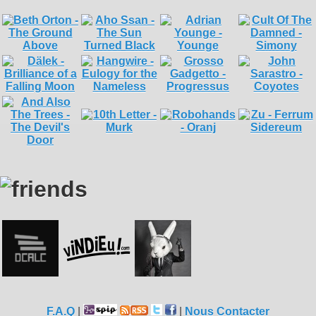
F.A.Q
|
|
Nous Contacter