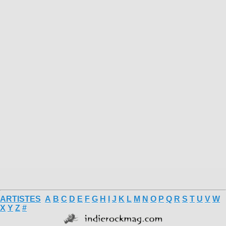
ARTISTES
A
B
C
D
E
F
G
H
I
J
K
L
M
N
O
P
Q
R
S
T
U
V
W
X
Y
Z
#