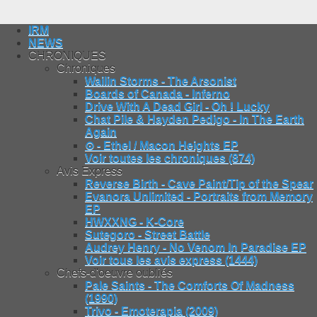
IRM
NEWS
CHRONIQUES
Chroniques
Wailin Storms - The Arsonist
Boards of Canada - Inferno
Drive With A Dead Girl - Oh ! Lucky
Chat Pile & Hayden Pedigo - In The Earth
Again
⊙ - Ethel / Macon Heights EP
Voir toutes les chroniques (874)
Avis Express
Reverse Birth - Cave Paint/Tip of the Spear
Evanora Unlimited - Portraits from Memory
EP
HWXXNG - K-Core
Sutegoro - Street Battle
Audrey Henry - No Venom In Paradise EP
Voir tous les avis express (1444)
Chefs-d'oeuvre oubliés
Pale Saints - The Comforts Of Madness
(1990)
Trivo - Emoterapia (2009)