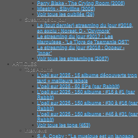
Perry Blake - The Crying Room (2006)
Misstrip - Sibylline (2006)
Voir tous les oubliés (29)
Streamings du jour
Le (tout dernier) streaming du jour #2018,
en exclu : Norset. D - ’Oxymore’
Le streaming du jour #2017 : Les
Marquises - ’Le Tigre de Tasmanie OST’
Le streaming du jour #2016 : Ocoeur -
’Inner’
Voir tous les streamings (2067)
ARTICLES
Tops Albums
L’oeil sur 2025 - 15 albums découverts trop
tard + meilleurs labels
L’oeil sur 2025 - 50 EPs (par Rabbit)
L’oeil sur 2025 - 150 albums : #15 à #1 (par
Rabbit)
L’oeil sur 2025 - 150 albums : #30 à #16 (par
Rabbit)
L’oeil sur 2025 - 150 albums : #45 à #31 (par
Rabbit)
Voir tous les tops (453)
Interviews
S. A. Cosby : "La musique est un langage