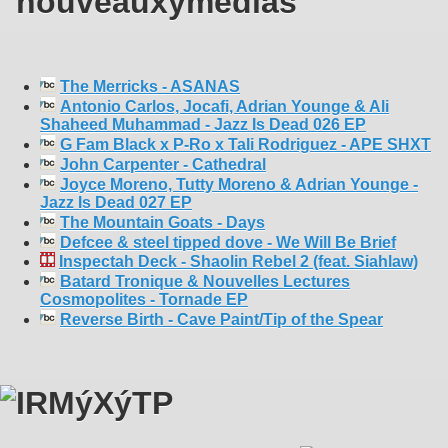
The Merricks - ASANAS
Antonio Carlos, Jocafi, Adrian Younge & Ali
Shaheed Muhammad - Jazz Is Dead 026 EP
G Fam Black x P-Ro x Tali Rodriguez - APE SHXT
John Carpenter - Cathedral
Joyce Moreno, Tutty Moreno & Adrian Younge -
Jazz Is Dead 027 EP
The Mountain Goats - Days
Defcee & steel tipped dove - We Will Be Brief
Inspectah Deck - Shaolin Rebel 2 (feat. Siahlaw)
Batard Tronique & Nouvelles Lectures
Cosmopolites - Tornade EP
Reverse Birth - Cave Paint/Tip of the Spear