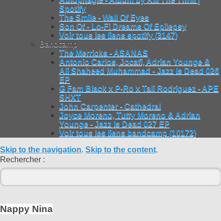
Spotify
The Smile - Wall Of Eyes
Son Of - Lo-Fi Dreams Of Epilepsy
Voir tous les liens spotify (3147)
Bandcamp
The Merricks - ASANAS
Antonio Carlos, Jocafi, Adrian Younge &
Ali Shaheed Muhammad - Jazz Is Dead 026
EP
G Fam Black x P-Ro x Tali Rodriguez - APE
SHXT
John Carpenter - Cathedral
Joyce Moreno, Tutty Moreno & Adrian
Younge - Jazz Is Dead 027 EP
Voir tous les liens bandcamp (10172)
Skip to the navigation
.
Skip to the content
.
Rechercher :
Nappy Nina