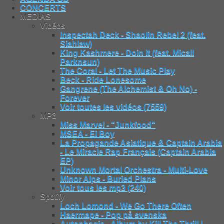
CONCERTS
MEDIAS
Vidéos
Inspectah Deck - Shaolin Rebel 2 (feat.
Siahlaw)
King Kashmere - Doin It (feat. Micall
Parknsun)
The Coral - Let The Music Play
Beck - Ride Lonesome
Gangrene (The Alchemist & Oh No) -
Forever
Voir toutes les vidéos (7559)
MP3
Miss Marvel - "Junkfood"
MSEA - Ei Boy
La Propagande Asiatique & Captain Arabia
- Le Miracle Rap Français (Captain Arabia
EP)
Unknown Mortal Orchestra - Multi-Love
Minor Alps - Buried Plans
Voir tous les mp3 (240)
Spotify
Loch Lomond - We Go There Often
Haermape - Pop på svenska
Autophagie - Album by Kill The Thrill |