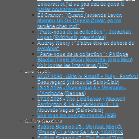
universel et j’ai vu pas mal de gens le
parler couramment"
Eli Cranor : "Quand j’entends Levon
chanter Up On Cripple Creek, ça me
ramène chez moi"
"Parle-nous de ta collection" : Jonathan
Lopez (ExitMusik, new Noise)
Audrey Henry : "J’aime être en dehors du
système"
"Parle-nous de ta collection" : Philippe
Blache (Triple Moon Records, Igloo Mag)
Voir toutes les interviews (227)
Live Report
02.07.2026 - Girls In Hawaii + Pulp - Festival
Beauregard (Hérouville Saint-Clair)
13.12.2025 - Dominique A + Meimuna -
L’Antipode (Rennes)
17.10.2025 - The Limiñanas + Maxwell
Farrington & Le SuperHomard - La
Nouvelle Vague (Saint-Malo)
Voir tous les compte-rendus (205)
Sulfure Sessions
Sulfure Session #3 : Mei feat. Miqi O.
(France) - Le Vent Se Lève, 1/04/2019
Sulfure Session #2 : The Eye of Time