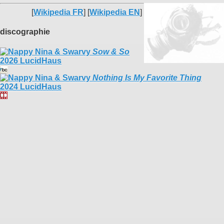
[
Wikipedia FR
] [
Wikipedia EN
]
discographie
Sow & So
2026 LucidHaus
Nothing Is My Favorite Thing
2024 LucidHaus