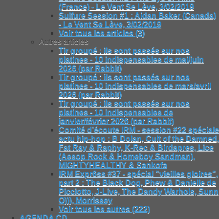
(France) - Le Vent Se Lève, 3/02/2019
Sulfure Session #1 : Aidan Baker (Canada)
- Le Vent Se Lève, 3/02/2019
Voir tous les articles (3)
Autres articles
Tir groupé : ils sont passés sur nos
platines - 10 indispensables de mai/juin
2026 (par Rabbit)
Tir groupé : ils sont passés sur nos
platines - 10 indispensables de mars/avril
2026 (par Rabbit)
Tir groupé : ils sont passés sur nos
platines - 10 indispensables de
janvier/février 2026 (par Rabbit)
Comité d’écoute IRM - session #22 spéciale
actu hip-hop : B Dolan, Cult of the Damned,
Fat Ray & Raphy, K-Rec & Birdapres, Lice
(Aesop Rock & Homeboy Sandman),
MIGHTYHEALTHY & Sankofa
IRM Expr6ss #37 - spécial "vieilles gloires",
part 2 : The Black Dog, Phew & Danielle de
Picciotto, J-Live, The Dandy Warhols, Sunn
O))), Morrissey
Voir tous les autres (222)
AGENDA CD