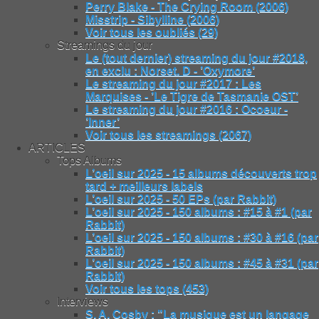
Perry Blake - The Crying Room (2006)
Misstrip - Sibylline (2006)
Voir tous les oubliés (29)
Streamings du jour
Le (tout dernier) streaming du jour #2018,
en exclu : Norset. D - ’Oxymore’
Le streaming du jour #2017 : Les
Marquises - ’Le Tigre de Tasmanie OST’
Le streaming du jour #2016 : Ocoeur -
’Inner’
Voir tous les streamings (2067)
ARTICLES
Tops Albums
L’oeil sur 2025 - 15 albums découverts trop
tard + meilleurs labels
L’oeil sur 2025 - 50 EPs (par Rabbit)
L’oeil sur 2025 - 150 albums : #15 à #1 (par
Rabbit)
L’oeil sur 2025 - 150 albums : #30 à #16 (par
Rabbit)
L’oeil sur 2025 - 150 albums : #45 à #31 (par
Rabbit)
Voir tous les tops (453)
Interviews
S. A. Cosby : "La musique est un langage