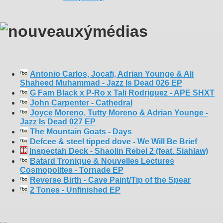
Antonio Carlos, Jocafi, Adrian Younge & Ali
Shaheed Muhammad - Jazz Is Dead 026 EP
G Fam Black x P-Ro x Tali Rodriguez - APE SHXT
John Carpenter - Cathedral
Joyce Moreno, Tutty Moreno & Adrian Younge -
Jazz Is Dead 027 EP
The Mountain Goats - Days
Defcee & steel tipped dove - We Will Be Brief
Inspectah Deck - Shaolin Rebel 2 (feat. Siahlaw)
Batard Tronique & Nouvelles Lectures
Cosmopolites - Tornade EP
Reverse Birth - Cave Paint/Tip of the Spear
2 Tones - Unfinished EP