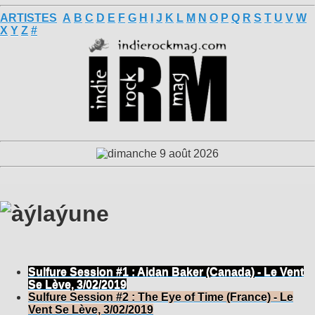
ARTISTES
A
B
C
D
E
F
G
H
I
J
K
L
M
N
O
P
Q
R
S
T
U
V
W
X
Y
Z
#
Sulfure Session #1 : Aidan Baker (Canada) - Le Vent
Se Lève, 3/02/2019
Sulfure Session #2 : The Eye of Time (France) - Le
Vent Se Lève, 3/02/2019