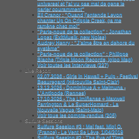
universel et j’ai vu pas mal de gens le
parler couramment"
Eli Cranor : "Quand j’entends Levon
chanter Up On Cripple Creek, ça me
ramène chez moi"
"Parle-nous de ta collection" : Jonathan
Lopez (ExitMusik, new Noise)
Audrey Henry : "J’aime être en dehors du
système"
"Parle-nous de ta collection" : Philippe
Blache (Triple Moon Records, Igloo Mag)
Voir toutes les interviews (227)
Live Report
02.07.2026 - Girls In Hawaii + Pulp - Festival
Beauregard (Hérouville Saint-Clair)
13.12.2025 - Dominique A + Meimuna -
L’Antipode (Rennes)
17.10.2025 - The Limiñanas + Maxwell
Farrington & Le SuperHomard - La
Nouvelle Vague (Saint-Malo)
Voir tous les compte-rendus (205)
Sulfure Sessions
Sulfure Session #3 : Mei feat. Miqi O.
(France) - Le Vent Se Lève, 1/04/2019
Sulfure Session #2 : The Eye of Time