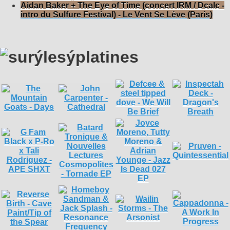
Aidan Baker + The Eye of Time (concert IRM / Dcalc -
intro du Sulfure Festival) - Le Vent Se Lève (Paris)