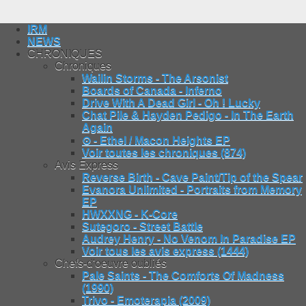
IRM
NEWS
CHRONIQUES
Chroniques
Wailin Storms - The Arsonist
Boards of Canada - Inferno
Drive With A Dead Girl - Oh ! Lucky
Chat Pile & Hayden Pedigo - In The Earth
Again
⊙ - Ethel / Macon Heights EP
Voir toutes les chroniques (874)
Avis Express
Reverse Birth - Cave Paint/Tip of the Spear
Evanora Unlimited - Portraits from Memory
EP
HWXXNG - K-Core
Sutegoro - Street Battle
Audrey Henry - No Venom In Paradise EP
Voir tous les avis express (1444)
Chefs-d'oeuvre oubliés
Pale Saints - The Comforts Of Madness
(1990)
Trivo - Emoterapia (2009)