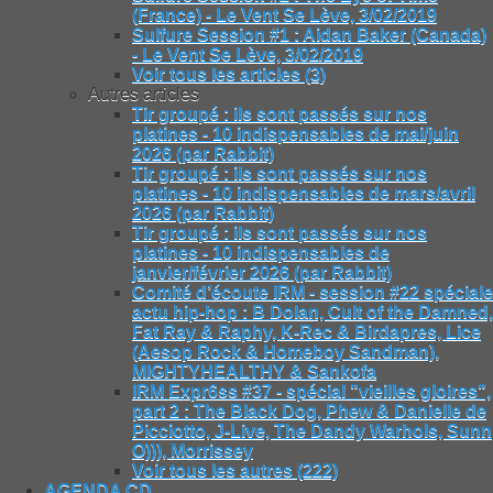
(France) - Le Vent Se Lève, 3/02/2019
Sulfure Session #1 : Aidan Baker (Canada)
- Le Vent Se Lève, 3/02/2019
Voir tous les articles (3)
Autres articles
Tir groupé : ils sont passés sur nos
platines - 10 indispensables de mai/juin
2026 (par Rabbit)
Tir groupé : ils sont passés sur nos
platines - 10 indispensables de mars/avril
2026 (par Rabbit)
Tir groupé : ils sont passés sur nos
platines - 10 indispensables de
janvier/février 2026 (par Rabbit)
Comité d’écoute IRM - session #22 spéciale
actu hip-hop : B Dolan, Cult of the Damned,
Fat Ray & Raphy, K-Rec & Birdapres, Lice
(Aesop Rock & Homeboy Sandman),
MIGHTYHEALTHY & Sankofa
IRM Expr6ss #37 - spécial "vieilles gloires",
part 2 : The Black Dog, Phew & Danielle de
Picciotto, J-Live, The Dandy Warhols, Sunn
O))), Morrissey
Voir tous les autres (222)
AGENDA CD