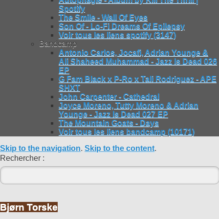
Spotify
The Smile - Wall Of Eyes
Son Of - Lo-Fi Dreams Of Epilepsy
Voir tous les liens spotify (3147)
Bandcamp
Antonio Carlos, Jocafi, Adrian Younge &
Ali Shaheed Muhammad - Jazz Is Dead 026
EP
G Fam Black x P-Ro x Tali Rodriguez - APE
SHXT
John Carpenter - Cathedral
Joyce Moreno, Tutty Moreno & Adrian
Younge - Jazz Is Dead 027 EP
The Mountain Goats - Days
Voir tous les liens bandcamp (10171)
Skip to the navigation
.
Skip to the content
.
Rechercher :
Bjørn Torske