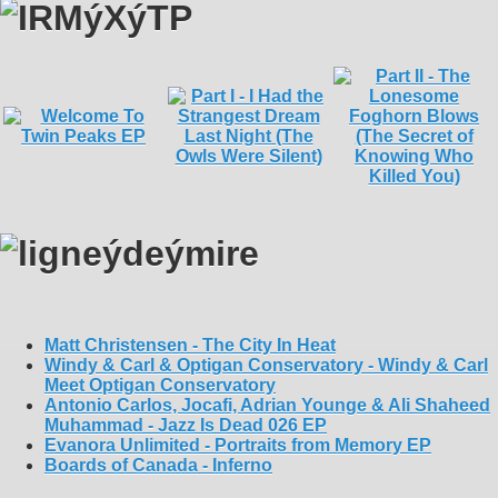
Matt Christensen - The City In Heat
Windy & Carl & Optigan Conservatory - Windy & Carl
Meet Optigan Conservatory
Antonio Carlos, Jocafi, Adrian Younge & Ali Shaheed
Muhammad - Jazz Is Dead 026 EP
Evanora Unlimited - Portraits from Memory EP
Boards of Canada - Inferno