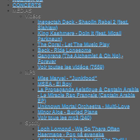
CONCERTS
MEDIAS
Vidéos
Inspectah Deck - Shaolin Rebel 2 (feat.
Siahlaw)
King Kashmere - Doin It (feat. Micall
Parknsun)
The Coral - Let The Music Play
Beck - Ride Lonesome
Gangrene (The Alchemist & Oh No) -
Forever
Voir toutes les vidéos (7559)
MP3
Miss Marvel - "Junkfood"
MSEA - Ei Boy
La Propagande Asiatique & Captain Arabia
- Le Miracle Rap Français (Captain Arabia
EP)
Unknown Mortal Orchestra - Multi-Love
Minor Alps - Buried Plans
Voir tous les mp3 (240)
Spotify
Loch Lomond - We Go There Often
Haermape - Pop på svenska
Autophagie - Album by Kill The Thrill |