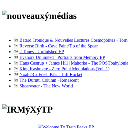
Batard Tronique & Nouvelles Lectures Cosmopolites - Tor
Reverse Birth - Cave Paint/Tip of the Spear
2 Tones - Unfinished EP
Evanora Unlimited - Portraits from Memory EP
Hans Castrup + James Hill | Mahorka - The POSTbabylonia
King Kashmere - Zero Point Modulations (Vol. 1)
Noah23 x Fresh Kils - Tuff Racket
The Durutti Column - Renascent
Shearwater - The New World