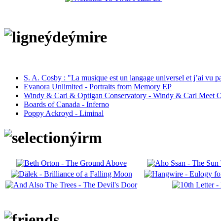
S. A. Cosby : "La musique est un langage universel et j’ai vu 
Evanora Unlimited - Portraits from Memory EP
Windy & Carl & Optigan Conservatory - Windy & Carl Meet O
Boards of Canada - Inferno
Poppy Ackroyd - Liminal