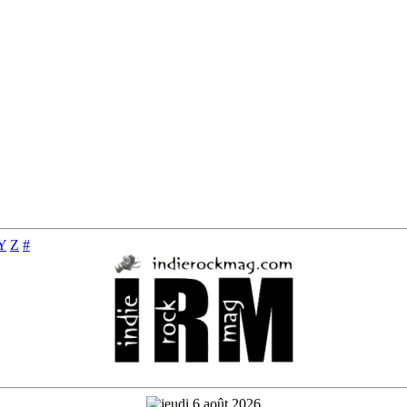
Y
Z
#