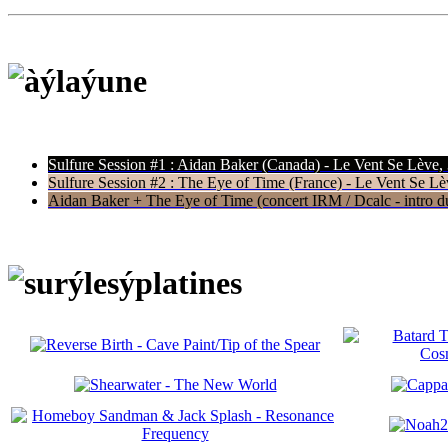
Sulfure Session #1 : Aidan Baker (Canada) - Le Vent Se Lève,
Sulfure Session #2 : The Eye of Time (France) - Le Vent Se Lè
Aidan Baker + The Eye of Time (concert IRM / Dcalc - intro du 