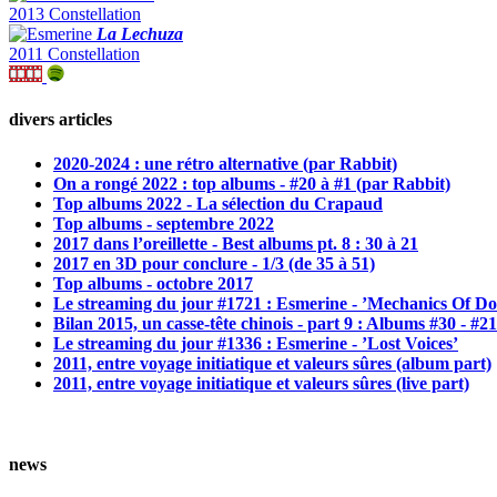
2013 Constellation
La Lechuza
2011 Constellation
divers articles
2020-2024 : une rétro alternative (par Rabbit)
On a rongé 2022 : top albums - #20 à #1 (par Rabbit)
Top albums 2022 - La sélection du Crapaud
Top albums - septembre 2022
2017 dans l’oreillette - Best albums pt. 8 : 30 à 21
2017 en 3D pour conclure - 1/3 (de 35 à 51)
Top albums - octobre 2017
Le streaming du jour #1721 : Esmerine - ’Mechanics Of D
Bilan 2015, un casse-tête chinois - part 9 : Albums #30 - #21
Le streaming du jour #1336 : Esmerine - ’Lost Voices’
2011, entre voyage initiatique et valeurs sûres (album part)
2011, entre voyage initiatique et valeurs sûres (live part)
news