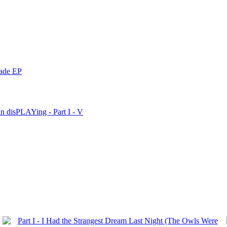
nade EP
n disPLAYing - Part I - V