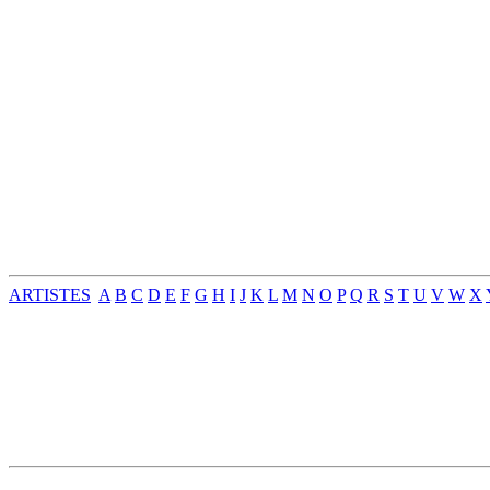
ARTISTES
A
B
C
D
E
F
G
H
I
J
K
L
M
N
O
P
Q
R
S
T
U
V
W
X