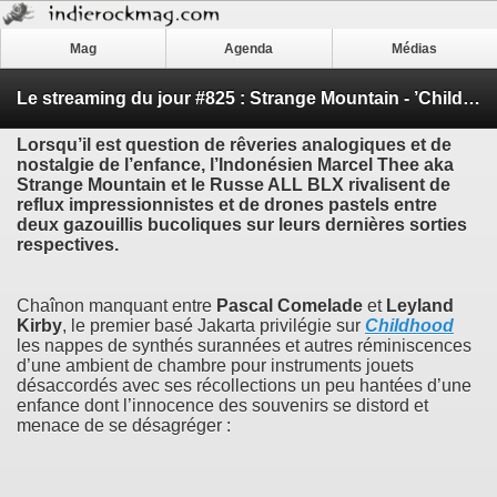
Mag
Agenda
Médias
Le streaming du jour #825 : Strange Mountain - ’Childhood’ & ALL BLX - ’Acme’
Lorsqu’il est question de rêveries analogiques et de
nostalgie de l’enfance, l’Indonésien
Marcel Thee
aka
Strange Mountain
et le Russe
ALL BLX
rivalisent de
reflux impressionnistes et de drones pastels entre
deux gazouillis bucoliques sur leurs dernières sorties
respectives.
Chaînon manquant entre
Pascal Comelade
et
Leyland
Kirby
, le premier basé Jakarta privilégie sur
Childhood
les nappes de synthés surannées et autres réminiscences
d’une ambient de chambre pour instruments jouets
désaccordés avec ses récollections un peu hantées d’une
enfance dont l’innocence des souvenirs se distord et
menace de se désagréger :