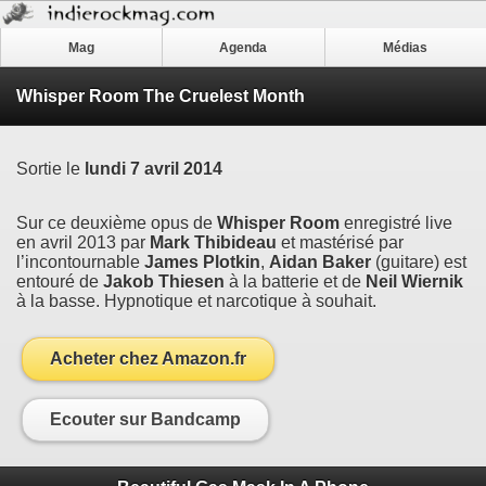
Mag
Agenda
Médias
Whisper Room The Cruelest Month
Sortie le
lundi 7 avril 2014
Sur ce deuxième opus de
Whisper Room
enregistré live
en avril 2013 par
Mark Thibideau
et mastérisé par
l’incontournable
James Plotkin
,
Aidan Baker
(guitare) est
entouré de
Jakob Thiesen
à la batterie et de
Neil Wiernik
à la basse. Hypnotique et narcotique à souhait.
Acheter chez Amazon.fr
Ecouter sur Bandcamp