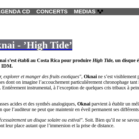
AGENDA CD
CONCERTS
MEDIAS
nai - ’High Tide’
nai
s’est établi au Costa Rica pour produire
High Tide
,
un disque é
t IDM.
r, explorer et manger des fruits exotiques"
,
Oknai
ne s’est visiblement 
ques dont on imagine l’accouchement particulièrement chronophage tant il
. Entièrement instrumental, à l’exception de quelques cris tribaux à pei
asses acides et des synthés analogiques,
Oknai
parvient à établir un mél
ien que l’auditeur ne peut que maintenir en éveil permanent ses différent
cessairement un disque solaire ou estival"
. Soit. Bien qu’il ne se savo
 leur place autant que l’immersion et la prise de distance.