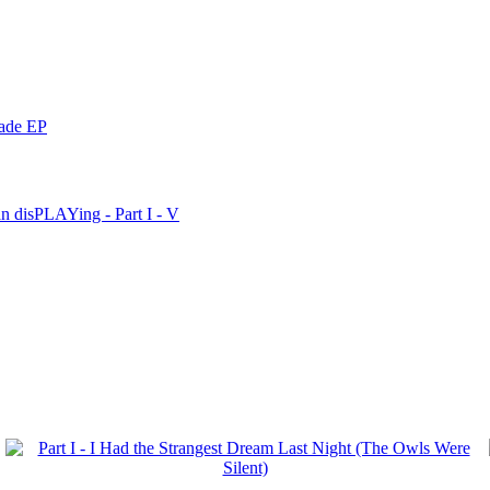
nade EP
n disPLAYing - Part I - V