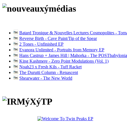
Batard Tronique & Nouvelles Lectures Cosmopolites - Tor
Reverse Birth - Cave Paint/Tip of the Spear
2 Tones - Unfinished EP
Evanora Unlimited - Portraits from Memory EP
Hans Castrup + James Hill | Mahorka - The POSTbabylonia
King Kashmere - Zero Point Modulations (Vol. 1)
Noah23 x Fresh Kils - Tuff Racket
The Durutti Column - Renascent
Shearwater - The New World