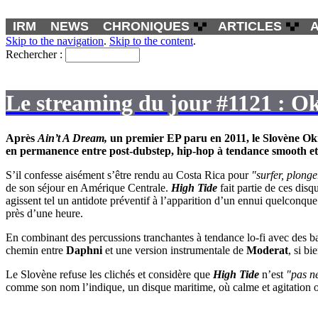
IRM
NEWS
CHRONIQUES
ARTICLES
Skip to the navigation
.
Skip to the content
.
Rechercher :
Le streaming du jour #1121 : Ok
Après
Ain’t A Dream
,
un premier EP paru en 2011, le Slovène
Ok
en permanence entre post-dubstep, hip-hop à tendance smooth e
S’il confesse aisément s’être rendu au Costa Rica pour
"surfer, plonge
de son séjour en Amérique Centrale.
High Tide
fait partie de ces dis
agissent tel un antidote préventif à l’apparition d’un ennui quelconque
près d’une heure.
En combinant des percussions tranchantes à tendance lo-fi avec des b
chemin entre
Daphni
et une version instrumentale de
Moderat
, si b
Le Slovène refuse les clichés et considère que
High Tide
n’est
"pas né
comme son nom l’indique, un disque maritime, où calme et agitation ont