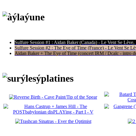
Sulfure Session #1 : Aidan Baker (Canada) - Le Vent Se Lève,
Sulfure Session #2 : The Eye of Time (France) - Le Vent Se Lè
Aidan Baker + The Eye of Time (concert IRM / Dcalc - intro du 