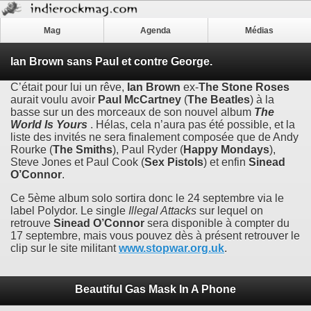
Mag
Agenda
Médias
Ian Brown sans Paul et contre George.
C’était pour lui un rêve,
Ian Brown
ex-
The Stone Roses
aurait voulu avoir
Paul McCartney
(
The Beatles
) à la
basse sur un des morceaux de son nouvel album
The
World Is Yours
. Hélas, cela n’aura pas été possible, et la
liste des invités ne sera finalement composée que de Andy
Rourke (
The Smiths
), Paul Ryder (
Happy Mondays
),
Steve Jones et Paul Cook (
Sex Pistols
) et enfin
Sinead
O’Connor
.
Ce 5ème album solo sortira donc le 24 septembre via le
label Polydor. Le single
Illegal Attacks
sur lequel on
retrouve
Sinead O’Connor
sera disponible à compter du
17 septembre, mais vous pouvez dès à présent retrouver le
clip sur le site militant
www.stopwar.org.uk
.
Beautiful Gas Mask In A Phone