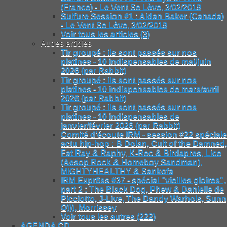
(France) - Le Vent Se Lève, 3/02/2019
Sulfure Session #1 : Aidan Baker (Canada)
- Le Vent Se Lève, 3/02/2019
Voir tous les articles (3)
Autres articles
Tir groupé : ils sont passés sur nos
platines - 10 indispensables de mai/juin
2026 (par Rabbit)
Tir groupé : ils sont passés sur nos
platines - 10 indispensables de mars/avril
2026 (par Rabbit)
Tir groupé : ils sont passés sur nos
platines - 10 indispensables de
janvier/février 2026 (par Rabbit)
Comité d’écoute IRM - session #22 spéciale
actu hip-hop : B Dolan, Cult of the Damned,
Fat Ray & Raphy, K-Rec & Birdapres, Lice
(Aesop Rock & Homeboy Sandman),
MIGHTYHEALTHY & Sankofa
IRM Expr6ss #37 - spécial "vieilles gloires",
part 2 : The Black Dog, Phew & Danielle de
Picciotto, J-Live, The Dandy Warhols, Sunn
O))), Morrissey
Voir tous les autres (222)
AGENDA CD