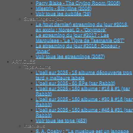
Perry Blake - The Crying Room (2006)
Misstrip - Sibylline (2006)
Voir tous les oubliés (29)
Streamings du jour
Le (tout dernier) streaming du jour #2018,
en exclu : Norset. D - ’Oxymore’
Le streaming du jour #2017 : Les
Marquises - ’Le Tigre de Tasmanie OST’
Le streaming du jour #2016 : Ocoeur -
’Inner’
Voir tous les streamings (2067)
ARTICLES
Tops Albums
L’oeil sur 2025 - 15 albums découverts trop
tard + meilleurs labels
L’oeil sur 2025 - 50 EPs (par Rabbit)
L’oeil sur 2025 - 150 albums : #15 à #1 (par
Rabbit)
L’oeil sur 2025 - 150 albums : #30 à #16 (par
Rabbit)
L’oeil sur 2025 - 150 albums : #45 à #31 (par
Rabbit)
Voir tous les tops (453)
Interviews
S. A. Cosby : "La musique est un langage