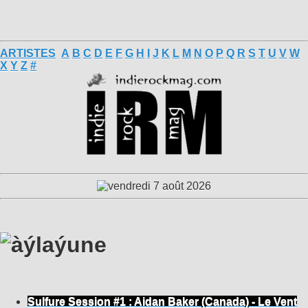
ARTISTES
A
B
C
D
E
F
G
H
I
J
K
L
M
N
O
P
Q
R
S
T
U
V
W
X
Y
Z
#
Sulfure Session #1 : Aidan Baker (Canada) - Le Vent