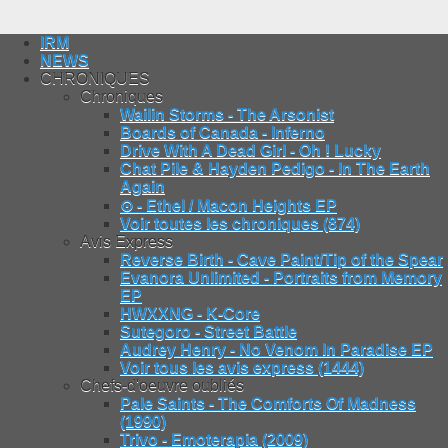
IRM
NEWS
CHRONIQUES
Chroniques
Wailin Storms - The Arsonist
Boards of Canada - Inferno
Drive With A Dead Girl - Oh ! Lucky
Chat Pile & Hayden Pedigo - In The Earth
Again
⊙ - Ethel / Macon Heights EP
Voir toutes les chroniques (874)
Avis Express
Reverse Birth - Cave Paint/Tip of the Spear
Evanora Unlimited - Portraits from Memory
EP
HWXXNG - K-Core
Sutegoro - Street Battle
Audrey Henry - No Venom In Paradise EP
Voir tous les avis express (1444)
Chefs-d'oeuvre oubliés
Pale Saints - The Comforts Of Madness
(1990)
Trivo - Emoterapia (2009)