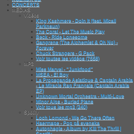
CONCERTS
MEDIAS
Vidéos
King Kashmere - Doin It (feat. Micall
Parknsun)
The Coral - Let The Music Play
Beck - Ride Lonesome
Gangrene (The Alchemist & Oh No) -
Forever
Chuck Strangers - G Pack
Voir toutes les vidéos (7558)
MP3
Miss Marvel - "Junkfood"
MSEA - Ei Boy
La Propagande Asiatique & Captain Arabia
- Le Miracle Rap Français (Captain Arabia
EP)
Unknown Mortal Orchestra - Multi-Love
Minor Alps - Buried Plans
Voir tous les mp3 (240)
Spotify
Loch Lomond - We Go There Often
Haermape - Pop på svenska
Autophagie - Album by Kill The Thrill |
Spotify