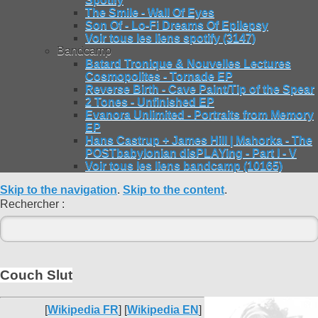
The Smile - Wall Of Eyes
Son Of - Lo-Fi Dreams Of Epilepsy
Voir tous les liens spotify (3147)
Bandcamp
Batard Tronique & Nouvelles Lectures
Cosmopolites - Tornade EP
Reverse Birth - Cave Paint/Tip of the Spear
2 Tones - Unfinished EP
Evanora Unlimited - Portraits from Memory
EP
Hans Castrup + James Hill | Mahorka - The
POSTbabylonian disPLAYing - Part I - V
Voir tous les liens bandcamp (10165)
Skip to the navigation
.
Skip to the content
.
Rechercher :
Couch Slut
[
Wikipedia FR
] [
Wikipedia EN
]