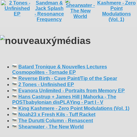
Batard Tronique & Nouvelles Lectures
Cosmopolites - Tornade EP
Reverse Birth - Cave Paint/Tip of the Spear
2 Tones - Unfinished EP
Evanora Unlimited - Portraits from Memory EP
Hans Castrup + James Hill | Mahorka - The
POSTbabylonian disPLAYing - Part I - V
King Kashmere - Zero Point Modulations (Vol. 1)
Noah23 x Fresh Kils - Tuff Racket
The Durutti Column - Renascent
Shearwater - The New World