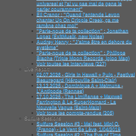
universel et j’ai vu pas mal de gens le
parler couramment"
Eli Cranor : "Quand j’entends Levon
chanter Up On Cripple Creek, ça me
ramène chez moi"
"Parle-nous de ta collection" : Jonathan
Lopez (ExitMusik, new Noise)
Audrey Henry : "J’aime être en dehors du
système"
"Parle-nous de ta collection" : Philippe
Blache (Triple Moon Records, Igloo Mag)
Voir toutes les interviews (227)
Live Report
02.07.2026 - Girls In Hawaii + Pulp - Festival
Beauregard (Hérouville Saint-Clair)
13.12.2025 - Dominique A + Meimuna -
L’Antipode (Rennes)
17.10.2025 - The Limiñanas + Maxwell
Farrington & Le SuperHomard - La
Nouvelle Vague (Saint-Malo)
Voir tous les compte-rendus (205)
Sulfure Sessions
Sulfure Session #3 : Mei feat. Miqi O.
(France) - Le Vent Se Lève, 1/04/2019
Sulfure Session #2 : The Eye of Time