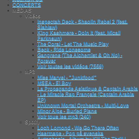
CONCERTS
MEDIAS
Vidéos
Inspectah Deck - Shaolin Rebel 2 (feat.
Siahlaw)
King Kashmere - Doin It (feat. Micall
Parknsun)
The Coral - Let The Music Play
Beck - Ride Lonesome
Gangrene (The Alchemist & Oh No) -
Forever
Voir toutes les vidéos (7559)
MP3
Miss Marvel - "Junkfood"
MSEA - Ei Boy
La Propagande Asiatique & Captain Arabia
- Le Miracle Rap Français (Captain Arabia
EP)
Unknown Mortal Orchestra - Multi-Love
Minor Alps - Buried Plans
Voir tous les mp3 (240)
Spotify
Loch Lomond - We Go There Often
Haermape - Pop på svenska
Autophagie - Album by Kill The Thrill |