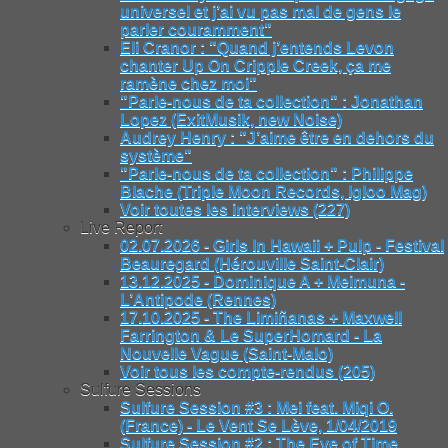
universel et j’ai vu pas mal de gens le
parler couramment"
Eli Cranor : "Quand j’entends Levon
chanter Up On Cripple Creek, ça me
ramène chez moi"
"Parle-nous de ta collection" : Jonathan
Lopez (ExitMusik, new Noise)
Audrey Henry : "J’aime être en dehors du
système"
"Parle-nous de ta collection" : Philippe
Blache (Triple Moon Records, Igloo Mag)
Voir toutes les interviews (227)
Live Report
02.07.2026 - Girls In Hawaii + Pulp - Festival
Beauregard (Hérouville Saint-Clair)
13.12.2025 - Dominique A + Meimuna -
L’Antipode (Rennes)
17.10.2025 - The Limiñanas + Maxwell
Farrington & Le SuperHomard - La
Nouvelle Vague (Saint-Malo)
Voir tous les compte-rendus (205)
Sulfure Sessions
Sulfure Session #3 : Mei feat. Miqi O.
(France) - Le Vent Se Lève, 1/04/2019
Sulfure Session #2 : The Eye of Time