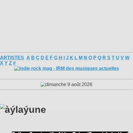
ARTISTES
A
B
C
D
E
F
G
H
I
J
K
L
M
N
O
P
Q
R
S
T
U
V
W
X
Y
Z
#