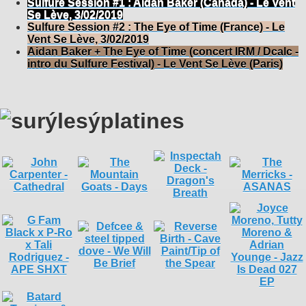
Sulfure Session #1 : Aidan Baker (Canada) - Le Vent
Se Lève, 3/02/2019
Sulfure Session #2 : The Eye of Time (France) - Le
Vent Se Lève, 3/02/2019
Aidan Baker + The Eye of Time (concert IRM / Dcalc -
intro du Sulfure Festival) - Le Vent Se Lève (Paris)