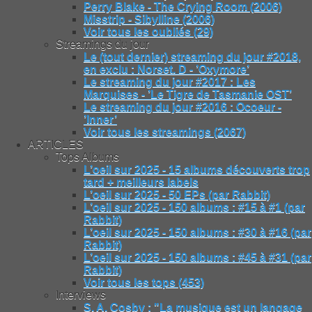
Perry Blake - The Crying Room (2006)
Misstrip - Sibylline (2006)
Voir tous les oubliés (29)
Streamings du jour
Le (tout dernier) streaming du jour #2018,
en exclu : Norset. D - ’Oxymore’
Le streaming du jour #2017 : Les
Marquises - ’Le Tigre de Tasmanie OST’
Le streaming du jour #2016 : Ocoeur -
’Inner’
Voir tous les streamings (2067)
ARTICLES
Tops Albums
L’oeil sur 2025 - 15 albums découverts trop
tard + meilleurs labels
L’oeil sur 2025 - 50 EPs (par Rabbit)
L’oeil sur 2025 - 150 albums : #15 à #1 (par
Rabbit)
L’oeil sur 2025 - 150 albums : #30 à #16 (par
Rabbit)
L’oeil sur 2025 - 150 albums : #45 à #31 (par
Rabbit)
Voir tous les tops (453)
Interviews
S. A. Cosby : "La musique est un langage