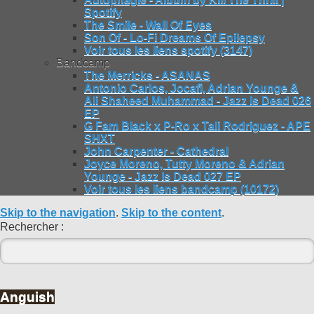
Spotify
The Smile - Wall Of Eyes
Son Of - Lo-Fi Dreams Of Epilepsy
Voir tous les liens spotify (3147)
Bandcamp
The Merricks - ASANAS
Antonio Carlos, Jocafi, Adrian Younge &
Ali Shaheed Muhammad - Jazz Is Dead 026
EP
G Fam Black x P-Ro x Tali Rodriguez - APE
SHXT
John Carpenter - Cathedral
Joyce Moreno, Tutty Moreno & Adrian
Younge - Jazz Is Dead 027 EP
Voir tous les liens bandcamp (10172)
Skip to the navigation
.
Skip to the content
.
Rechercher :
Anguish