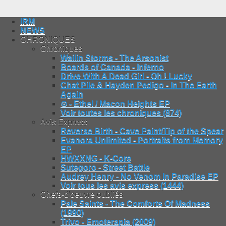
IRM
NEWS
CHRONIQUES
Chroniques
Wailin Storms - The Arsonist
Boards of Canada - Inferno
Drive With A Dead Girl - Oh ! Lucky
Chat Pile & Hayden Pedigo - In The Earth
Again
⊙ - Ethel / Macon Heights EP
Voir toutes les chroniques (874)
Avis Express
Reverse Birth - Cave Paint/Tip of the Spear
Evanora Unlimited - Portraits from Memory
EP
HWXXNG - K-Core
Sutegoro - Street Battle
Audrey Henry - No Venom In Paradise EP
Voir tous les avis express (1444)
Chefs-d'oeuvre oubliés
Pale Saints - The Comforts Of Madness
(1990)
Trivo - Emoterapia (2009)