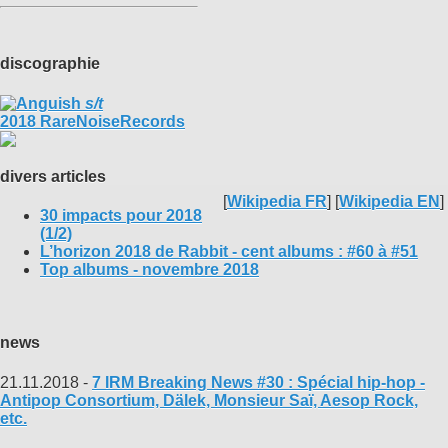
discographie
s/t
2018 RareNoiseRecords
divers articles
[
Wikipedia FR
] [
Wikipedia EN
]
30 impacts pour 2018
(1/2)
L’horizon 2018 de Rabbit - cent albums : #60 à #51
Top albums - novembre 2018
news
21.11.2018 -
7 IRM Breaking News #30 : Spécial hip-hop -
Antipop Consortium, Dälek, Monsieur Saï, Aesop Rock,
etc.