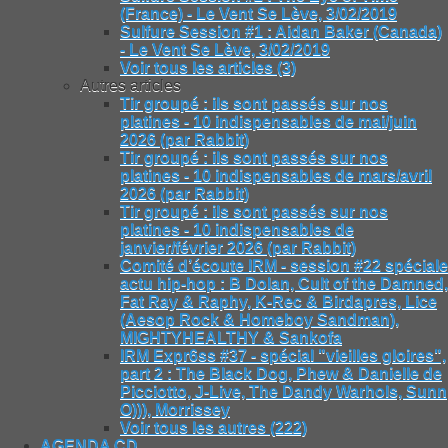
(France) - Le Vent Se Lève, 3/02/2019
Sulfure Session #1 : Aidan Baker (Canada)
- Le Vent Se Lève, 3/02/2019
Voir tous les articles (3)
Autres articles
Tir groupé : ils sont passés sur nos
platines - 10 indispensables de mai/juin
2026 (par Rabbit)
Tir groupé : ils sont passés sur nos
platines - 10 indispensables de mars/avril
2026 (par Rabbit)
Tir groupé : ils sont passés sur nos
platines - 10 indispensables de
janvier/février 2026 (par Rabbit)
Comité d’écoute IRM - session #22 spéciale
actu hip-hop : B Dolan, Cult of the Damned,
Fat Ray & Raphy, K-Rec & Birdapres, Lice
(Aesop Rock & Homeboy Sandman),
MIGHTYHEALTHY & Sankofa
IRM Expr6ss #37 - spécial "vieilles gloires",
part 2 : The Black Dog, Phew & Danielle de
Picciotto, J-Live, The Dandy Warhols, Sunn
O))), Morrissey
Voir tous les autres (222)
AGENDA CD